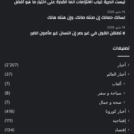
ليست الحرية غياب الالتزامات انما القدرة على اختيار ما هو أفضل
16 مايو، 2026
لسانك حصانك إن صنته صانك، وإن هنته هانك
16 مايو، 2026
لا تطلقن القول في غير بصر إن اللسان غير مأمون الضرر
تصنيفات
أخبار
(2٬207)
أخبار العالم
(37)
ألعاب
(7)
سياحة و سفر
(8)
صحة و جمال
(7)
أخبار كورونا
(416)
إفتتاحية
(111)
إقتصاد
(134)