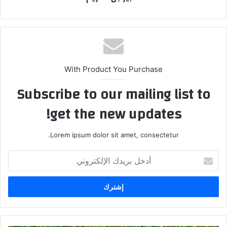
With Product You Purchase
Subscribe to our mailing list to
get the new updates!
Lorem ipsum dolor sit amet, consectetur.
أ
د
خ
ل
ب
ر
ي