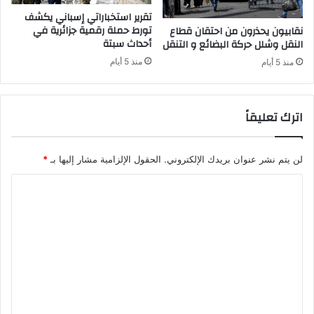
ل
1
تقرير استخباراتي إسباني يكشف
م
9
تورط حملة رقمية جزائرية في
نقابيون يحذرون من احتقان قطاع
س
أحداث سبتة
"
النقل وشلل حركة البضائع و التنقل
ت
ع
منذ 5 أيام
منذ 5 أيام
ق
ا
ب
ل
ل
م
اترك تعليقاً
ي
ا
لن يتم نشر عنوان بريدك الإلكتروني.
الحقول الإلزامية مشار إليها بـ
*
ا
ل
ت
ع
ل
ي
ق