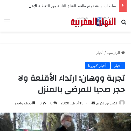
سلطات سبتة تمنع طاقم القناة الثانية من التغطية الإعلامية
بحث عن
الق
الرئيسية
/
أخبار
أخبار
أخبار كورونا
تجربة ووهان: ارتداء الأقنعة ولا
حجر صحيا للمرضى بالمنزل
لكبير بن لكريم
أ
13 أبريل، 2020
0
8
دقيقة واحدة
ر
س
ل