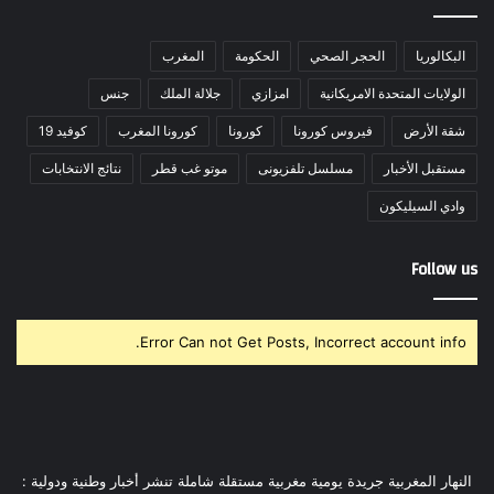
البكالوريا
الحجر الصحي
الحكومة
المغرب
الولايات المتحدة الامريكانية
امزازي
جلالة الملك
جنس
شقة الأرض
فيروس كورونا
كورونا
كورونا المغرب
كوفيد 19
مستقبل الأخبار
مسلسل تلفزيونى
موتو غب قطر
نتائج الانتخابات
وادي السيليكون
Follow us
Error Can not Get Posts, Incorrect account info.
النهار المغربية جريدة يومية مغربية مستقلة شاملة تنشر أخبار وطنية ودولية :