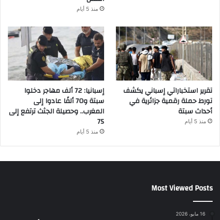
منذ 5 أيام
تقرير استخباراتي إسباني يكشف
إسبانيا: 72 ألف مهاجر دخلوا
تورط حملة رقمية جزائرية في
سبتة و70 ألفًا عادوا إلى
أحداث سبتة
المغرب.. وحصيلة الجثث ترتفع إلى
75
منذ 5 أيام
منذ 5 أيام
Most Viewed Posts
16 مايو، 2026