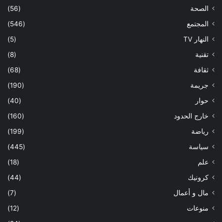
الصحة
(56)
المجتمع
(546)
النهار TV
(5)
تقنية
(8)
ثقافة
(68)
جريمة
(190)
حوار
(40)
خارج الحدود
(160)
رياضة
(199)
سياسة
(445)
علم
(18)
كرونيك
(44)
مال و أعمال
(7)
منوعات
(12)