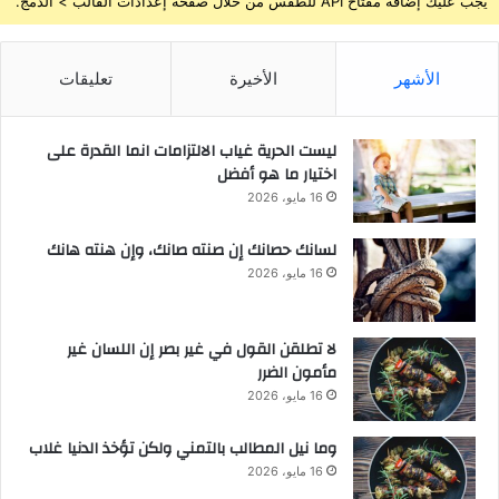
يجب عليك إضافة مفتاح API للطقس من خلال صفحة إعدادات القالب > الدمج.
الأشهر
الأخيرة
تعليقات
ليست الحرية غياب الالتزامات انما القدرة على
اختيار ما هو أفضل
16 مايو، 2026
لسانك حصانك إن صنته صانك، وإن هنته هانك
16 مايو، 2026
لا تطلقن القول في غير بصر إن اللسان غير
مأمون الضرر
16 مايو، 2026
وما نيل المطالب بالتمني ولكن تؤخذ الدنيا غلاب
16 مايو، 2026