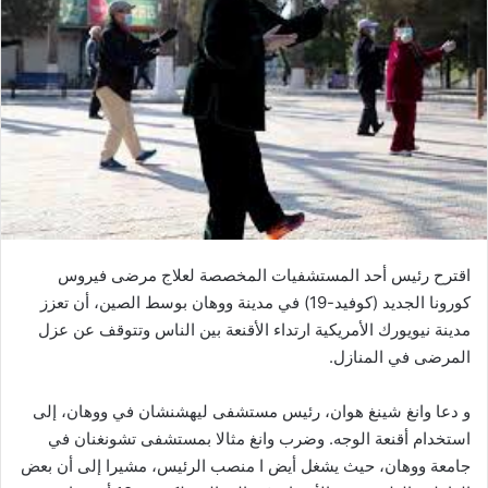
ب
ر
ي
د
ا
إ
ل
ك
ت
ر
و
اقترح رئيس أحد المستشفيات المخصصة لعلاج مرضى فيروس
ن
كورونا الجديد (كوفيد-19) في مدينة ووهان بوسط الصين، أن تعزز
ي
مدينة نيويورك الأمريكية ارتداء الأقنعة بين الناس وتتوقف عن عزل
ا
المرضى في المنازل.
و دعا وانغ شينغ هوان، رئيس مستشفى ليهشنشان في ووهان، إلى
استخدام أقنعة الوجه. وضرب وانغ مثالا بمستشفى تشونغنان في
جامعة ووهان، حيث يشغل أيض ا منصب الرئيس، مشيرا إلى أن بعض