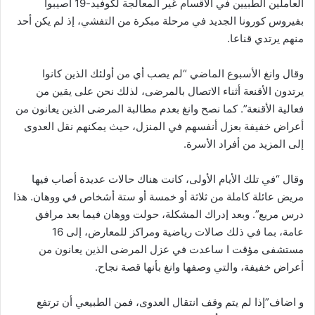
العاملين الطبيين في الأقسام غير المعالجة لكوفيد-19 أصيبوا
بفيروس كورونا الجديد في مرحلة مبكرة من التفشي، إذ لم يكن أحد
منهم يرتدي قناعا.
وقال وانغ الأسبوع الماضي “لم يصب أي من أولئك الذين كانوا
يرتدون الأقنعة أثناء الاتصال بالمرضى، لذلك نحن على يقين من
فعالية الأقنعة”. كما نصح وانغ بعدم مطالبة المرضى الذين يعانون من
أعراض خفيفة بعزل أنفسهم في المنزل، حيث يمكنهم نقل العدوى
إلى المزيد من أفراد الأسرة.
وقال “في تلك الأيام الأولى، كانت هناك حالات عديدة أصاب فيها
مريض عائلة كاملة من ثلاثة أو خمسة أو ستة أشخاص في ووهان. هذا
درس مريع”. وبعد إدراك المشكلة، حولت ووهان فيما بعد مرافق
عامة، بما في ذلك صالات رياضية ومراكز للمعارض، إلى 16
مستشفى مؤقت ا ساعدت في عزل المرضى الذين يعانون من
أعراض خفيفة، والتي وصفها وانغ بأنها قصة نجاح.
و اضاف”إذا لم يتم وقف انتقال العدوى، فمن الطبيعي أن ترتفع