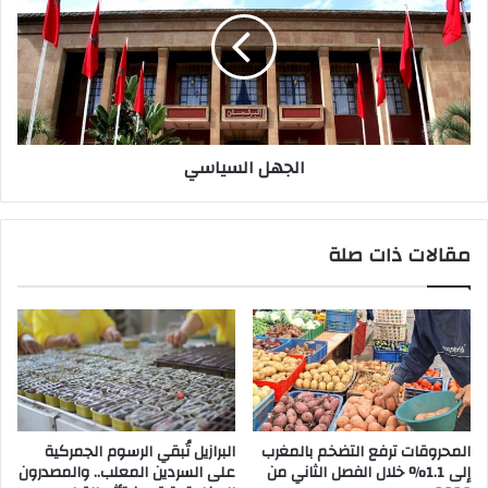
س
ج
ت
ه
ن
ل
.
ا
.
ل
آ
س
ل
ي
الجهل السياسي
ا
ا
ف
س
ا
ي
ل
مقالات ذات صلة
أ
ن
ص
ا
ر
ي
ش
د
و
المحروقات ترفع التضخم بالمغرب
البرازيل تُبقي الرسوم الجمركية
ن
إلى 1.1% خلال الفصل الثاني من
على السردين المعلب.. والمصدرون
ا