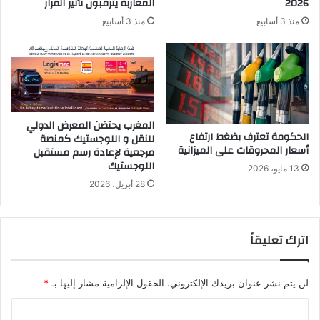
2026
المغاربة يترقبون تأثير القرار
ل
منذ 3 أسابيع
منذ 3 أسابيع
ر
ح
ا
ل
ل
م
ؤ
المغرب يحتضن المعرض الدولي
ا
الحكومة تعترف بضغط ارتفاع
للنقل و اللوجستيك كمنصة
ز
أسعار المحروقات على الميزانية
مرجعية لإعادة رسم مستقبل
ر
اللوجستيك
13 مايو، 2026
ة
28 أبريل، 2026
أ
س
و
اترك تعليقاً
د
ا
ل
أ
لن يتم نشر عنوان بريدك الإلكتروني.
الحقول الإلزامية مشار إليها بـ
*
ط
ا
ل