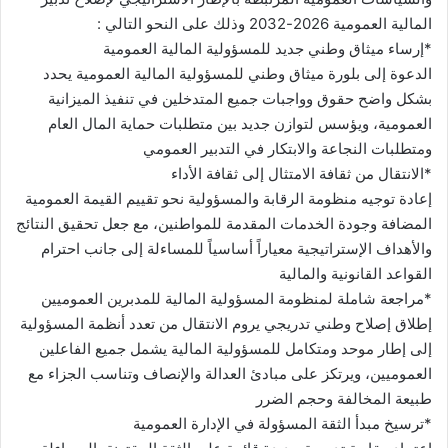
المالية العمومية 2026-2032 وذلك على النحو التالي :
*إرساء ميثاق وطني جديد للمسؤولية المالية العمومية
الدعوة إلى بلورة ميثاق وطني للمسؤولية المالية العمومية يحدد
بشكل واضح حقوق وواجبات جميع المتدخلين في تنفيذ الميزانية
العمومية، ويؤسس لتوازن جديد بين متطلبات حماية المال العام
ومتطلبات النجاعة والابتكار في التدبير العمومي
*الانتقال من ثقافة الامتثال إلى ثقافة الأداء
إعادة توجيه منظومة الرقابة والمسؤولية نحو تقييم القيمة العمومية
المضافة وجودة الخدمات المقدمة للمواطنين، مع جعل تحقيق النتائج
والأهداف الإستراتيجية معياراً أساسياً للمساءلة إلى جانب احترام
القواعد القانونية والمالية
*مراجعة شاملة لمنظومة المسؤولية المالية للمدبرين العموميين
إطلاق إصلاح وطني تدريجي يروم الانتقال من تعدد أنظمة المسؤولية
إلى إطار موحد ومتكامل للمسؤولية المالية يشمل جميع الفاعلين
العموميين، ويرتكز على مبادئ العدالة والإنصاف وتناسب الجزاء مع
طبيعة المخالفة وحجم الضرر
*ترسيخ مبدأ الثقة المسؤولة في الإدارة العمومية