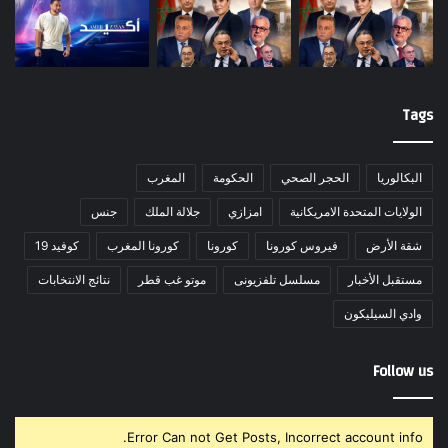
Tags
البكالوريا
الحجر الصحي
الحكومة
المغرب
الولايات المتحدة الامريكانية
امزازي
جلالة الملك
جنس
شقة الأرض
فيروس كورونا
كورونا
كورونا المغرب
كوفيد 19
مستقبل الأخبار
مسلسل تلفزيونى
موتو غب قطر
نتائج الانتخابات
وادي السيليكون
Follow us
Error Can not Get Posts, Incorrect account info.