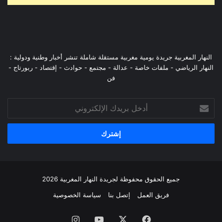
النهار المغربية جريدة يومية مغربية مستقلة شاملة تنشر أخبار وطنية ودولية :
النهار الرياضي - ملفات خاصة - عدالة - مجتمع - حوادث - إقتصاد - ربورتاج -
فن
أدخل
بريدك
الإلكتروني
جميع الحقوق محفوظة لجريدة النهار المغربية 2026
فريق العمل
إتصل بنا
سياسة الخصوصية
فيسبوك
‫X
‫YouTube
انستقرام