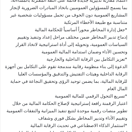
اعتماد مقاربة تدبيرية جديدة قائمة على الثقة المقترنة بالمساءلة،
بما يسمح للمسؤولين العموميين باتخاذ المبادرات الضرورية لإنجاز
المشاريع العمومية دون الخوف من تحمل مسؤوليات شخصية غير
متناسبة مع طبيعة الأخطاء المرتكبة
*جعل إدارة المخاطر محوراً أساسياً للحكامة المالية
إدماج تدبير المخاطر ضمن مختلف مراحل إعداد وتنفيذ وتقييم
السياسات العمومية، وتحويله إلى أداة استراتيجية لاتخاذ القرار
وتحسين الأداء وضمان استدامة المالية العمومية
*تعزيز التكامل بين الرقابة الداخلية والخارجية
الدعوة إلى بناء منظومة رقابية مندمجة تقوم على التكامل بين أجهزة
الرقابة الداخلية وهيئات التفتيش والتدقيق والمؤسسات العليا
للرقابة المالية، بما يضمن توحيد الرؤى وتحقيق النجاعة في حماية
المال العام
*تسريع التحول الرقمي للمالية العمومية
اعتبار الرقمنة رافعة إستراتيجية لإصلاح الحكامة المالية من خلال
تطوير منصات رقمية موحدة لتتبع تنفيذ الميزانية والنفقات العمومية
وتقييم الأداء وتدبير المخاطر بشكل فوري وشفاف
*استثمار الذكاء الاصطناعي في تحديث الرقابة المالية