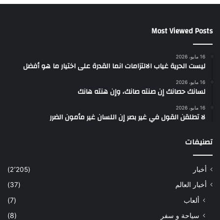
Most Viewed Posts
16 مايو، 2026
ليست الحرية غياب الالتزامات انما القدرة على اختيار ما هو أفضل
16 مايو، 2026
لسانك حصانك إن صنته صانك، وإن هنته هانك
16 مايو، 2026
لا تطلقن القول في غير بصر إن اللسان غير مأمون الضرر
تصنيفات
أخبار
(2٬205)
أخبار العالم
(37)
ألعاب
(7)
سياحة و سفر
(8)