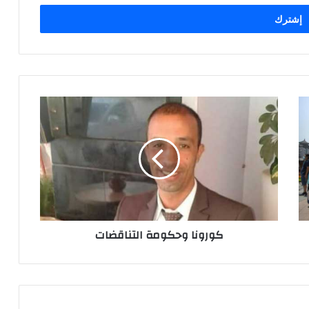
ك
و
ر
و
ن
ا
و
ح
ك
كورونا وحكومة التناقضات
و
م
ة
ا
ل
ت