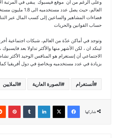
وعلى الرغم من أن موقع فيسبوك يبقى في المرتبة الأو
العالم، حيث يصل عد
فضاءات المشاهير والساعين إلى كسب المال عبر التنا
حساب القوانين والحريات
وتوجد في أماكن عدّة من العالم، شبكات اجتماعية أخر
لينكد ان ، لكن الأشهر منها والأكثر تداولا بعد فايسبو
بزيادة في عدد مستخدميه وبخاصةٍ في دول أفريقيا كما يح
أنستغرام
الصورة العارية
الملايين
فيسبوك
‫X
لينكدإن
‏Tumblr
بينتيريست
شاركها