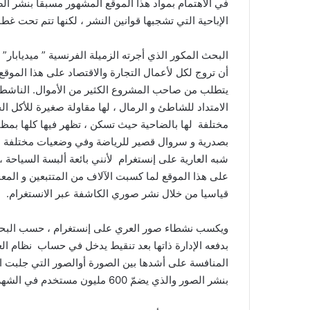
في الاهتمام بمواد هذا الموقع المشهور مسبقا بنشر ا
الإباحية التي تشجبها قوانين النشر ، لكنها تتم تحت غطا
البحث المكور الذي أجرته الزميلة الفرنسية ” ميديابار”
أن تروج لكل لأعمال التجارة والاقتصاد على هذا الموقع ا
يتطلب من صاحب المشروع الكثير من الأموال. الناشط
الامتداد للشاطئ و الرمال ، لها مقاولة صغيرة للأكل 
مختلفة لها بالضاحية حيث تسكن ، تظهر فيها كلها بمظ
بصدرية و سروال قصير للرياضة وفي وضعيات مختلفة . 
شبه العارية على إنستغرام لأنني بائعة ألبسة السياحة ،
على هذا الموقع لما كسبت الآلاف من المتتبعين و المع
قياسيا من خلال نشر صوري الكاشفة عبر الانستغرام.
ويكسب نشطاء صور العري على إنستغرام ، حسب البحث ال
بدفعه الإدارة ذاتها بعد تنقيط يدخل في حساب نظام ال
المنافسة على أشدها بين الصورة أوالصور التي جلبت ال
بنشر الصور والذي يضمّ 600 مليون مستخدم في الشهر يعتبر الأكثر استخدامًا في أكثر من سبعين دولة.