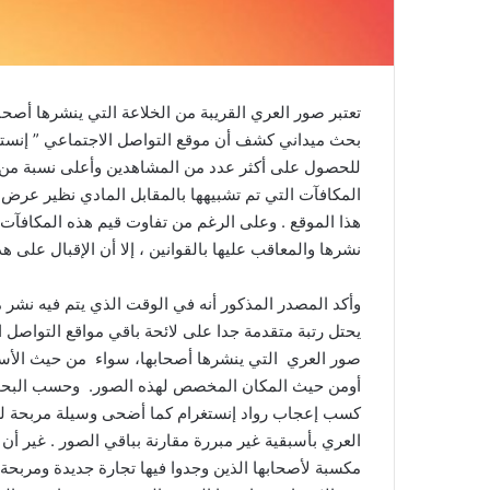
تعتبر صور العري القريبة من الخلاعة التي ينشرها أصحا
بحث ميداني كشف أن موقع التواصل الاجتماعي ” إنستغ
للحصول على أكثر عدد من المشاهدين وأعلى نسبة من ا
المكافآت التي تم تشبيهها بالمقابل المادي نظير عرض
هذا الموقع . وعلى الرغم من تفاوت قيم هذه المكافآت ا
نشرها والمعاقب عليها بالقوانين ، إلا أن الإقبال على 
يحتل رتبة متقدمة جدا على لائحة باقي مواقع التواصل
صور العري التي ينشرها أصحابها، سواء من حيث الأس
أومن حيث المكان المخصص لهذه الصور. وحسب البحث 
كسب إعجاب رواد إنستغرام كما أضحى وسيلة مربحة لع
العري بأسبقية غير مبررة مقارنة بباقي الصور . غير أ
مكسبة لأصحابها الذين وجدوا فيها تجارة جديدة ومربحة 