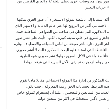
لصور دون معروضات أخرى تعطى للخلاعة و العري القريبين من
ء حريات التعبير.
 أكد استنادا إلى ناشطة بموقع الانستغرام أن صور العري يمكنها
لاجتماعي أكثر من الترويج لها عبر عالم الدعاية و الإشهار الذي
ة المذكورة التي تقطن في ضاحية من الضواحي الساحلية حيث
الجاهز والسريع في قلب مدينة كبيرة ، لكنها دأبت على نشر صور
اهر العري، تارة بآخر صيحة من لباس السباحة والاصطياف وتارة
الناشطة التي استند عليه البحث المذكور قالت لا أنشر صوري
 فأنا مقاولة في الأكل السريع ، ولولا نشر صوري شبه العارية
جبين ولما ازدهرت تجارتي للأكل السريع التي عرفت رواجا
مذكور من إدارة هذا الموقع الاجتماعي مقابلا ماديا تقوم
عدة المرتبط بحسابات الخوارزمية المعروفة ، حيث تكون
عديد من المتابعين والمعجبين ، علما أن إنستغرام كموقع خاص