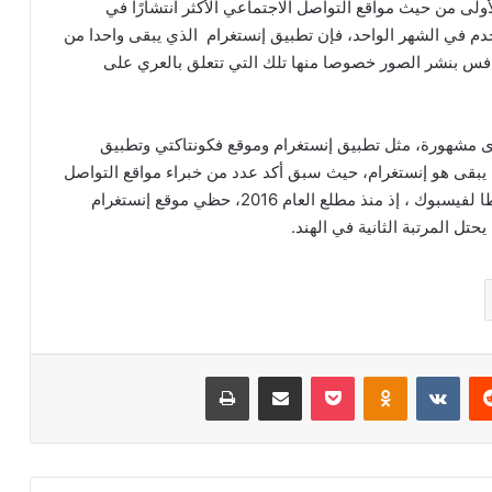
لى من حيث مواقع التواصل الاجتماعي الأكثر انتشارًا في
د مستخدميه الى 1.8 مليون مستخدم في الشهر الواحد، فإن تطبيق إنستغرام الذي يبقى واحدا من
فس بنشر الصور خصوصا منها تلك التي تتعلق بالعري على
ى مشهورة، مثل تطبيق إنستغرام وموقع فكونتاكتي وتطبيق
ك ، يبقى هو إنستغرام، حيث سبق أكد عدد من خبراء مواقع التواصل
الاجتماعي أن إنستغرام هو المنافس الوحيد الأكثر نشاطا لفيسبوك ، إذ منذ مطلع العام 2016، حظي موقع إنستغرام
تل المرتبة الثانية في الهند.
‏Reddit
‏VKontakte
Odnoklassniki
‫Pocket
مشاركة عبر البريد
طباعة