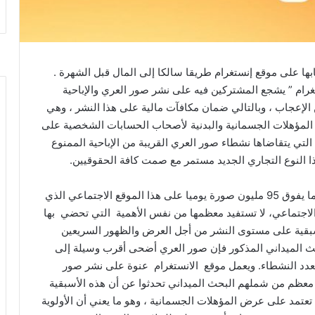
بها على موقع إنستغرام طريقا سالكا إلى المال قبل الشهرة .
رام ” يشجع المشتركين فيه على نشر صور العري والإباحية
لإعجاب ، وبالتالي ضمان مكافآت مالية على هذا النشر ، وهي
 المؤهلات الجسمانية والبدنية لأصحاب الحسابات الشخصية على
لتي يتقاضاها نشطاء صور العري القريبة من الإباحية الممنوع
هذا النوع التجاري الجديد مستمر مع صمت كافة الحقوقيين.
وأكد المصدر المذكور أنه في الوقت الذي يتم فيه نشر ما يفوق 95 مليون صورة يوميا على هذا الموقع الاجتماعي الذي
 الاجتماعي، لا تستفيد معظمها من نفس الأهمية التي تحضي بها
بقية على مستوى النشر من أجل العرض والظهور السريعين
الميداني المذكور فإن صور العري أضحى أقرب وسيلة إلى
دد النشطاء. ويعمل موقع الانستغرام عنوة على نشر صور
ن معظم من شملهم البحث الميداني تحدثوا عن أن هذه الأسبقية
تعتمد على عرض المؤهلات الجسمانية ، وهو ما يعني أن الأولوية