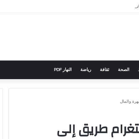
اني يكشف تورط حملة رقمية جزائرية في أحداث سبتة
الصحة
ثقافة
رياضة
النهار PDF
رة والمال
تغرام طريق إلى