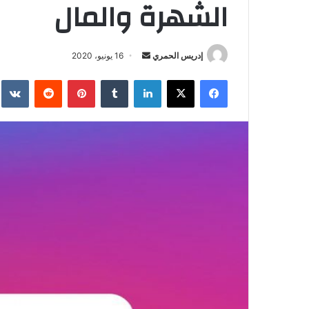
الشهرة والمال
إدريس الحمري
أ
16 يونيو، 2020
ر
فيسبوك
‫X
لينكدإن
‏Tumblr
بينتيريست
‏Reddit
‏te
س
ل
ب
ر
ي
د
ا
إ
ل
ك
ت
ر
و
ن