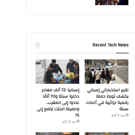
Recent Tech News
تقرير استخباراتي إسباني
إسبانيا: 72 ألف مهاجر
يكشف تورط حملة
دخلوا سبتة و70 ألفًا
رقمية جزائرية في أحداث
عادوا إلى المغرب..
سبتة
وحصيلة الجثث ترتفع إلى
75
منذ 3 أيام
منذ 3 أيام