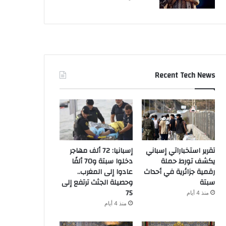
Recent Tech News
تقرير استخباراتي إسباني
إسبانيا: 72 ألف مهاجر
يكشف تورط حملة
دخلوا سبتة و70 ألفًا
رقمية جزائرية في أحداث
عادوا إلى المغرب..
سبتة
وحصيلة الجثث ترتفع إلى
75
منذ 4 أيام
منذ 4 أيام