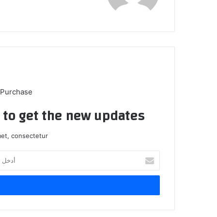
الوي
ب
 Purchase
t to get the new updates!
et, consectetur.
أ
د
خ
ل
ب
ر
ي