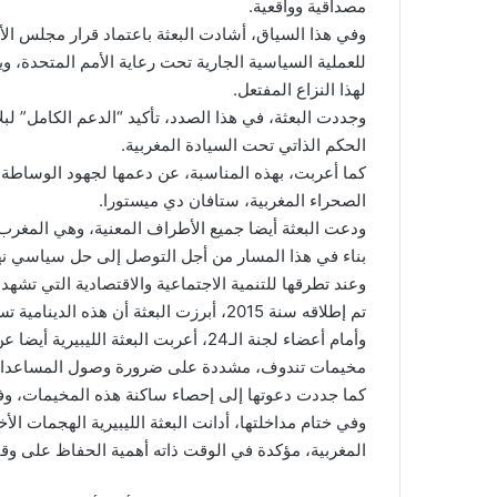
مصداقية وواقعية.
للعملية السياسية الجارية تحت رعاية الأمم المتحدة، 
لهذا النزاع المفتعل.
وجددت البعثة، في هذا الصدد، تأكيد “الدعم الكامل” ل
الحكم الذاتي تحت السيادة المغربية.
كما أعربت، بهذه المناسبة، عن دعمها لجهود الوساطة ا
الصحراء المغربية، ستافان دي ميستورا.
ودعت البعثة أيضا جميع الأطراف المعنية، وهي المغرب و
بناء في هذا المسار من أجل التوصل إلى حل سياسي نهائ
وعند تطرقها للتنمية الاجتماعية والاقتصادية التي تشهده
تم إطلاقه سنة 2015، أبرزت البعثة أن هذه الدينامية تساهم في الارتقاء بظروف عيش ساكنة المنطقة.
وأمام أعضاء لجنة الـ24، أعربت البعثة ا
مخيمات تندوف، مشددة على ضرورة وصول المساعدات ا
كما جددت دعوتها إلى إحصاء ساكنة هذه المخيمات، وفقا ل
وفي ختام مداخلتها، أدانت البعثة الليبيرية الهجمات الأ
المغربية، مؤكدة في الوقت ذاته أهمية الحفاظ على وقف