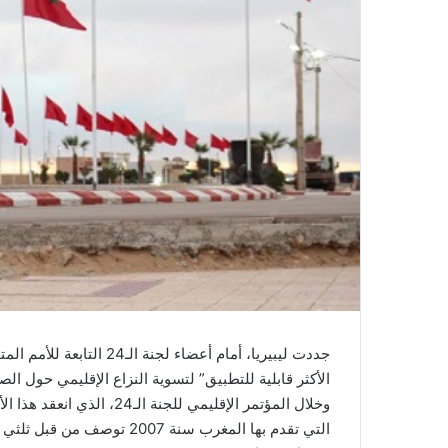
ر
و
ن
ي
ا
جددت ليبيريا، أمام أعضاء ل
الأكثر قابلية للتطبيق” لتسوية النزاع الإقليمي حول الص
وخلال المؤتمر الإقليمي للجن
التي تقدم بها المغرب سنة 007