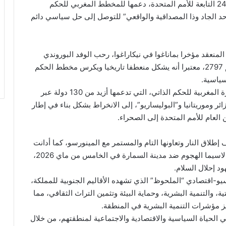
إلى ذلك جددت جمهورية بوروندي، أمام أعضاء لجنة الـ24 التابعة للأمم المتحدة، دعمها للمخطط المغربي للحكم
حد الجاد وذا المصداقية والواقعي” للتوصل إلى حل سياسي دائم
في تصريح رسمي خلال المؤتمر الإقليمي للجنة الـ24 المنعقد مؤخرا بماناغوا في نيكاراغوا، رحب الوفد البوروندي
أيضا بالاعتماد التاريخي لقرار مجلس الأمن الدولي رقم 2797، معتبرا أنه يشكل منعطفا تاريخيا ويكرس مخطط الحكم
سياسية.
كما أبرز الوفد الدينامية الدولية المتنامية لصالح المبادرة المغربية للحكم الذاتي، التي تدعمها أزيد من 130 دولة عبر
ئر وموريتانيا و”البوليساريو”، إلى الانخراط بشكل بناء في إطار
لعام للأمم المتحدة إلى الصحراء.
طلاق النار وتعاونها التام والمستمر مع المينورسو، كما أدانت
بشدة أي عمل من شأنه أن يقوض الاستقرار الإقليمي، لاسيما الهجوم ضد مدينة السمارة في الخامس من ماي 2026،
د إحلال السلام.
يو-اقتصادي “الملحوظ” الذي تشهده الأقاليم الجنوبية للمملكة،
، والتنمية البشرية، وحماية البيئة وتثمين التراث الثقافي، مما
 مؤشرات التنمية البشرية في المنطقة.
ي الحياة السياسية والاقتصادية والاجتماعية لمنطقتهم، من خلال