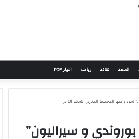
باني يكشف تورط حملة رقمية جزائرية في أحداث سبتة
الصحة
ثقافة
رياضة
النهار PDF
ليبيريا و بوروندي و سيراليون”