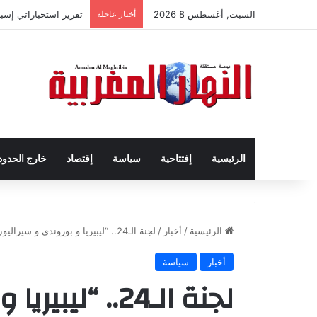
السبت, أغسطس 8 2026
أخبار عاجلة
تقرير استخباراتي إس
الرئيسية
إفتتاحية
سياسة
إقتصاد
خارج الحدود
الرئيسية
/
أخبار
/
لجنة الـ24.. “ليبيريا و بوروندي و سيراليون” تُجدد دعمها للمخطط المغربي للحكم الذاتي
أخبار
سياسة
لجنة الـ24.. “