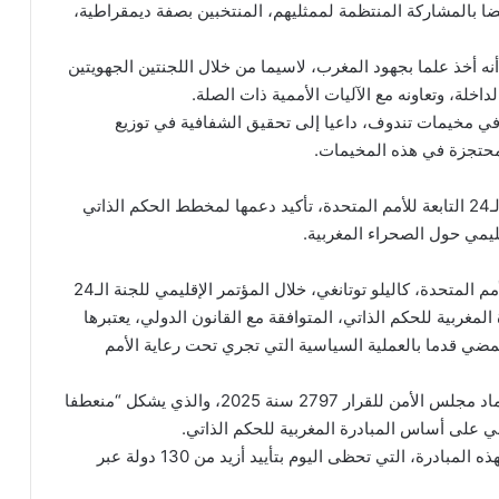
ضا بالمشاركة المنتظمة لممثليهم، المنتخبين بصفة ديمقراطية،
ه أخذ علما بجهود المغرب، لاسيما من خلال اللجنتين الجهويتين
لة، وتعاونه مع الآليات الأممية ذات الصلة.
 في مخيمات تندوف، داعيا إلى تحقيق الشفافية في توزيع
لمحتجزة في هذه المخيمات.
وفي سياق متصل جددت سيراليون، أمام أعضاء لجنة الـ24 التابعة للأمم المتحدة، تأكيد دعمها لمخطط الحكم الذاتي
ليمي حول الصحراء المغربية.
وأكد السفير الممثل الدائم المساعد لسيراليون لدى الأمم المتحدة، كاليلو توتانغي، خلال المؤتمر الإقليمي للجنة الـ24
 المغربية للحكم الذاتي، المتوافقة مع القانون الدولي، يعتبرها
مضي قدما بالعملية السياسية التي تجري تحت رعاية الأمم
وفي هذا السياق، أبرز الدبلوماسي أن بلاده ترحب باعتماد مجلس الأمن للقرار 2797 سنة 2025، والذي يشكل “منعطفا
ليمي على أساس المبادرة المغربية للحكم الذاتي.
كما سلط الضوء على دينامية الدعم الدولي المتنامي لهذه المبادرة، التي تحظى اليوم بتأييد أزيد من 130 دولة عبر