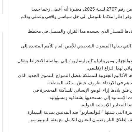
وفي هذا السياق، أشادت البعثة باعتماد قرار مجلس الأمن رقم 2797 لسنة 2025، معتبرة أنه أعطى زخما جديدا
ويوفر إطارا ملائما للتوصل إلى حل سياسي واقعي وعملي ودائم
بلادها للمسار الذي يجسده هذا القرار، والمتمثل في مخطط
لتي يبذلها المبعوث الشخصي للأمين العام للأمم المتحدة إلى
الجزائر وموريتانيا و”البوليساريو”، إلى مواصلة الانخراط بشكل
ي لهذا النزاع الإقليمي.
ا الأقاليم الجنوبية للمملكة بفضل النموذج التنموي الجديد الذي
لليبيرية أيضا عن قلق بلادها إزاء الوضع الإنساني للساكنة المحتجزة في
لإنسانية إلى مستحقيها بشفافية ومسؤولية.
لمعايير الإنسانية الدولية.
خيرة التي شنتها “البوليساريو” ضد المدنيين بمدينة السمارة
 إطلاق النار وضمان التعاون الكامل مع بعثة المينورسو.