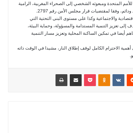
للأمم المتحدة ومبعوثه الشخصي إلى الصحراء المغربية، الرامية
ائم، وفقا لمقتضيات قرار مجلس الأمن رقم 2797.
لاقتصادية والاجتماعية وكذا على مستوى البنى التحتية التي
ف إلى تعزيز التنمية المستدامة والمسؤولة، وحماية البيئة،
ساهم أيضا في تمكين الساكنة المحلية وتعزيز مسار التنمية
همية الاحترام الكامل لوقف إطلاق النار، مشيدا في الوقت ذاته
.
‏Reddit
‏VKontakte
Odnoklassniki
‫Pocket
مشاركة عبر البريد
طباعة