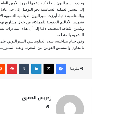
وجددت سيراليون أيضا تأكيد دعمها لجهود الأمين العام 
إلى تيسير العملية السياسية نحو التوصل إلى حل عادل ود
وبالمناسبة ذاتها، أبرزت سيراليون الدينامية التنموية ا
تشهدها الأقاليم الجنوبية للمملكة، من خلال مشاريع تهد
وتثمين الثقافة المحلية، لافتا إلى أن هذه المبادرات ت
البشرية بالمنطقة.
وفي ختام مداخلته، شدد الدبلوماسي السيراليوني على أ
بالتعاون والتنسيق القويين بين المغرب وبعثة المينورسو
فيسبوك
‫X
لينكدإن
‏Tumblr
بينتيريست
شاركها
إدريس الحمري
موق
ع