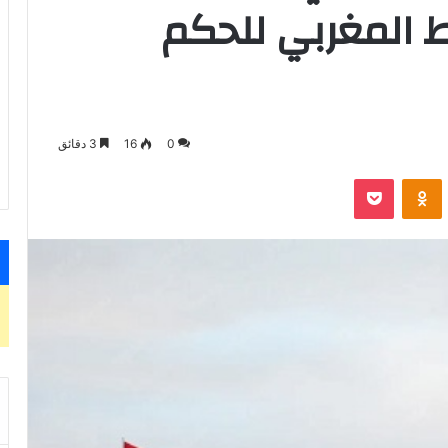
 المغربي للحكم
0
16
3 دقائق
VKontak
Odnoklassniki
‫Pocket