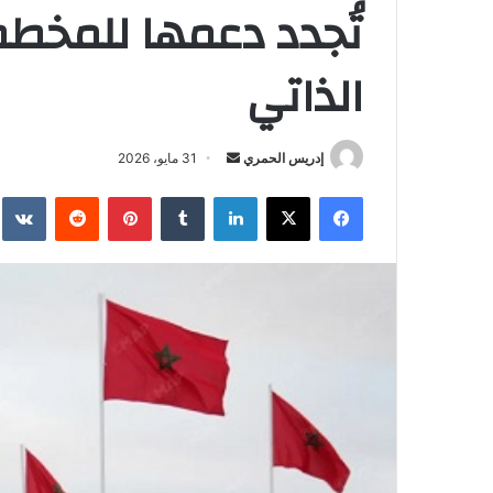
تُجدد دعمها للمخطط
الذاتي
إدريس الحمري
أ
31 مايو، 2026
ر
فيسبوك
‫X
لينكدإن
‏Tumblr
بينتيريست
‏Reddit
‏te
س
ل
ب
ر
ي
د
ا
إ
ل
ك
ت