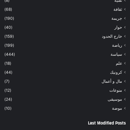
تقنية
(8)
ثقافة
(68)
جريمة
(190)
حوار
(40)
خارج الحدود
(159)
رياضة
(199)
سياسة
(444)
علم
(18)
كرونيك
(44)
مال و أعمال
(7)
منوعات
(12)
موسيقى
(24)
موضة
(10)
Last Modified Posts