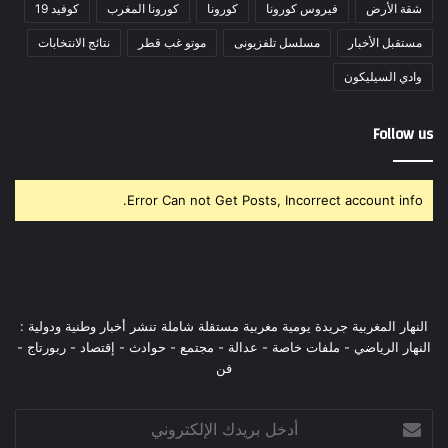
شقة الأرض
فيروس كورونا
كورونا
كورونا المغرب
كوفيد 19
مستقبل الأخبار
مسلسل تلفزيونى
موتو غب قطر
نتائج الانتخابات
وادي السيليكون
Follow us
Error Can not Get Posts, Incorrect account info.
النهار المغربية جريدة يومية مغربية مستقلة شاملة تنشر أخبار وطنية ودولية :
النهار الرياضي - ملفات خاصة - عدالة - مجتمع - حوادث - إقتصاد - ربورتاج -
فن
أدخل
بريدك