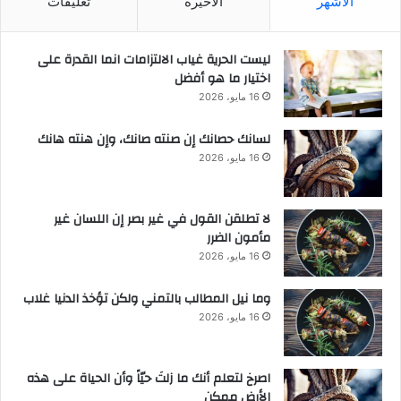
الأشهر
الأخيرة
تعليقات
ليست الحرية غياب الالتزامات انما القدرة على
اختيار ما هو أفضل
16 مايو، 2026
لسانك حصانك إن صنته صانك، وإن هنته هانك
16 مايو، 2026
لا تطلقن القول في غير بصر إن اللسان غير
مأمون الضرر
16 مايو، 2026
وما نيل المطالب بالتمني ولكن تؤخذ الدنيا غلاب
16 مايو، 2026
‫اصرخ لتعلم أنك ما زلتَ حيّاً وأن الحياة على هذه
الأرض ممكن