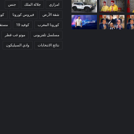
امزازي
جلالة الملك
جنس
شقة الأرض
فيروس كورونا
كور
كورونا المغرب
كوفيد 19
مستقب
مسلسل تلفزيونى
موتو غب قطر
نتائج الانتخابات
وادي السيليكون