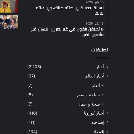
16 مايو، 2026
لسانك حصانك إن صنته صانك، وإن هنته
هانك
16 مايو، 2026
لا تطلقن القول في غير بصر إن اللسان غير
مأمون الضرر
تصنيفات
أخبار
(2٬205)
أخبار العالم
(37)
ألعاب
(7)
سياحة و سفر
(8)
صحة و جمال
(7)
أخبار كورونا
(416)
إفتتاحية
(111)
إقتصاد
(134)