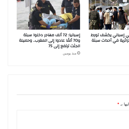
ر
إ
ل
ى
غ
اتي إسباني يكشف تورط
إسبانيا: 72 ألف مهاجر دخلوا سبتة
ا
ائرية في أحداث سبتة
و70 ألفًا عادوا إلى المغرب.. وحصيلة
ي
الجثث ترتفع إلى 75
ة
منذ يومين
2
0
2
3
يها بـ
*