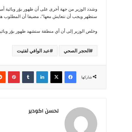
وشدد الوزير من جهة أخرى على أن ظهور بؤر وبائية أمر 
ستظهر ويجب أن نتعايش معها”، مضيفا أن المطلوب هو ا
وخلص الوزير إلى أن أي منطقة ستشهد ظهور بؤر وبائية،
الحجر الصحي
عبد الوافي لفتيت
فيسبوك
‫X
لينكدإن
‏Tumblr
بينتيريست
شاركها
لحسن اكودير