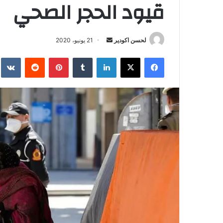
قيود الحجر الصحي
لحسن اكودير
أ
21 يونيو، 2020
ر
فيسبوك
‫X
لينكدإن
‏Tumblr
بينتيريست
‏Reddit
‏te
س
ل
ب
ر
ي
د
ا
إ
ل
ك
ت
ر
و
ن