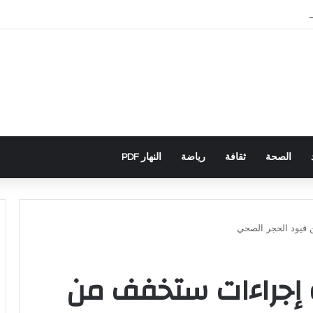
سباني يكشف تورط حملة رقمية جزائرية في أحداث سبتة
الصحة
ثقافة
رياضة
النهار PDF
قيود الحجر الصحي
 إجراءات ستخفف من