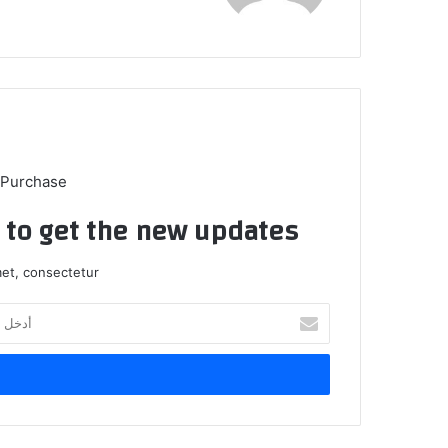
 Purchase
t to get the new updates!
et, consectetur.
أ
د
خ
ل
ب
ر
ي