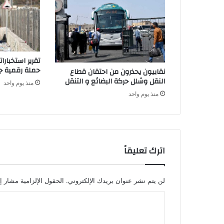
ئ
ن
ا
ف
ا
تقرير استخبار
ل
حملة رقمية جز
نقابيون يحذرون من احتقان قطاع
ن
النقل وشلل حركة البضائع و التنقل
منذ يوم واحد
ق
منذ يوم واحد
ل
ب
ي
ن
ا
ل
اترك تعليقاً
م
د
ن
لن يتم نشر عنوان بريدك الإلكتروني.
الحقول الإلزامية مشار إل
ا
ا
ل
خ
ل
م