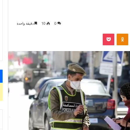
0
10
دقيقة واحدة
VKontak
Odnoklassniki
‫Pocket