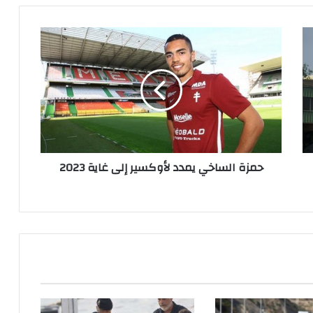
ح
م
ز
ة
ا
ل
س
ا
خ
حمزة الساخي يمدد لأوكسير إلى غاية 2023
ي
ي
م
د
د
ل
أ
و
ك
س
ي