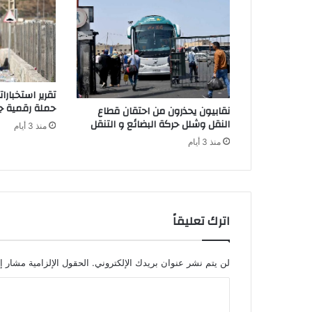
1
ح
ا
ل
ة
م
تقرير استخبار
ؤ
حملة رقمية جز
نقابيون يحذرون من احتقان قطاع
ك
النقل وشلل حركة البضائع و التنقل
منذ 3 أيام
د
ة
منذ 3 أيام
ج
د
ي
د
ة
اترك تعليقاً
ب
ا
ل
لن يتم نشر عنوان بريدك الإلكتروني.
الحقول الإلزامية مشار إل
م
ا
غ
ر
ل