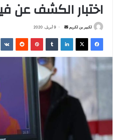
اختبار الكشف عن ف
لكبير بن لكريم
أ
9 أبريل، 2020
ر
فيسبوك
‫X
لينكدإن
‏Tumblr
بينتيريست
‏Reddit
‏te
س
ل
ب
ر
ي
د
ا
إ
ل
ك
ت
ر
و
ن