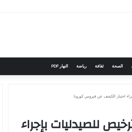
اني يكشف تورط حملة رقمية جزائرية في أحداث سبتة
الصحة
ثقافة
رياضة
النهار PDF
جراء اختبار الكشف عن فيروس كورونا
ترخيص للصيدليات بإجراء