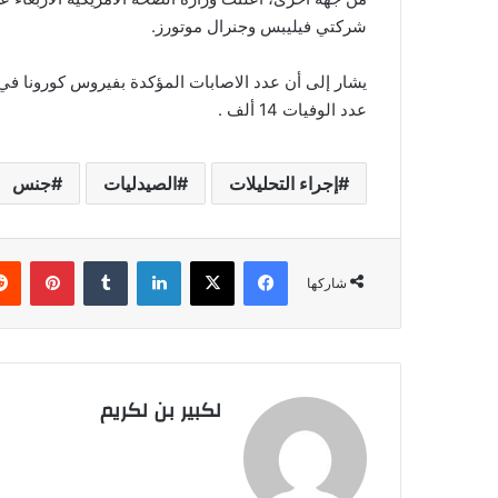
شركتي فيليبس وجنرال موتورز.
عدد الوفيات 14 ألف .
إجراء التحليلات
الصيدليات
جنس
فيسبوك
‫X
لينكدإن
‏Tumblr
بينتيريست
شاركها
لكبير بن لكريم