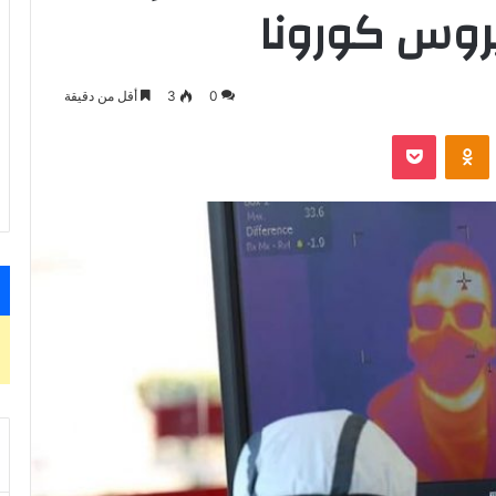
يروس كورونا
0
3
أقل من دقيقة
VKontak
Odnoklassniki
‫Pocket