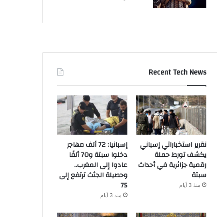
Recent Tech News
تقرير استخباراتي إسباني
إسبانيا: 72 ألف مهاجر
يكشف تورط حملة
دخلوا سبتة و70 ألفًا
رقمية جزائرية في أحداث
عادوا إلى المغرب..
سبتة
وحصيلة الجثث ترتفع إلى
75
منذ 3 أيام
منذ 3 أيام