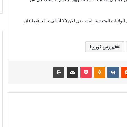
يشار إلى أن عدد الاصابات المؤكدة بفيروس كورونا في الولايات المتحدة، بلغت حتى الآن 430 ألف حالة، فيما فاق
فيروس كورونا
‏Reddit
‏VKontakte
Odnoklassniki
‫Pocket
مشاركة عبر البريد
طباعة