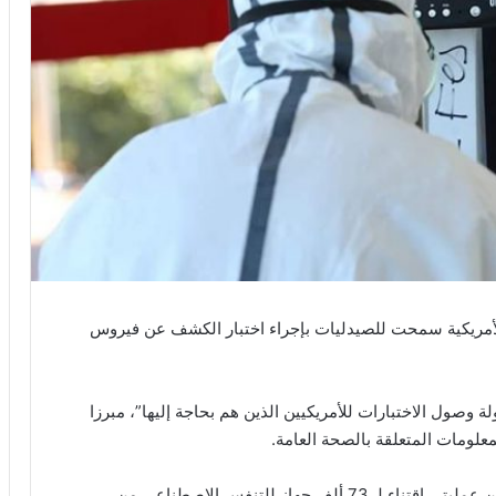
الأمريكية سمحت للصيدليات بإجراء اختبار الكشف عن فيروس
 وصول الاختبارات للأمريكيين الذين هم بحاجة إليها”، مبرزا
علومات المتعلقة بالصحة العامة.
من جهة أخرى، أعلنت وزارة الصحة الأمريكية الأربعاء عن عمليتي اقتناء لـ 73 ألف جهاز للتنفس الاصطناعي من