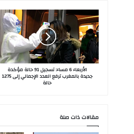
د
ك
ا
ا
ل
ل
أ
إ
ر
ل
ب
ك
ع
ت
ا
ر
ء
و
6
ن
الأربعاء 6 مساء: تسجيل 91 حالة مؤكدة
م
ي
جديدة بالمغرب ترفع العدد الإجمالي إلى 1275
س
حالة
ا
ء
:
ت
س
ج
مقالات ذات صلة
ي
ل
9