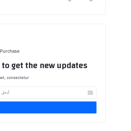
 Purchase
t to get the new updates!
et, consectetur.
أ
د
خ
ل
ب
ر
ي