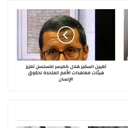
ت
ع
ي
ي
ن
ا
ل
س
ف
تعيين السفير هلال كميسر لمسلسل تعزيز
ي
هيئات معاهدات الأمم المتحدة لحقوق
ر
الإنسان
ه
ل
ا
ل
ك
م
ي
س
ر