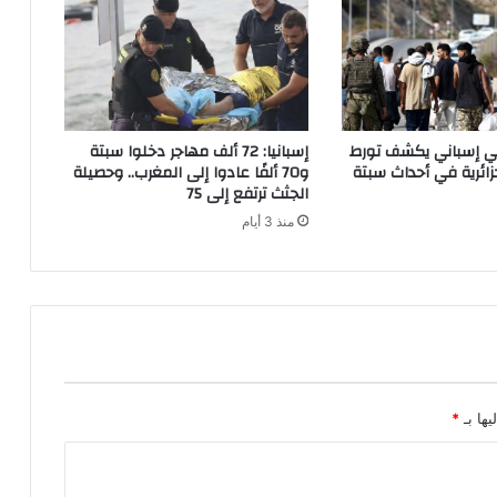
ل
م
س
ل
س
ل
اتي إسباني يكشف تورط
إسبانيا: 72 ألف مهاجر دخلوا سبتة
ت
ائرية في أحداث سبتة
و70 ألفًا عادوا إلى المغرب.. وحصيلة
ع
الجثث ترتفع إلى 75
ز
منذ 3 أيام
ي
ز
ه
ي
ئ
ا
ت
م
ع
يها بـ
*
ا
ه
د