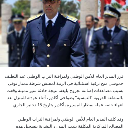
ب
ر
ي
د
ا
إ
ل
ك
ت
ر
و
ن
قرر المدير العام للأمن الوطني ولمراقبة التراب الوطني عبد اللطيف
ي
حموشي منح ترقية استثنائية في الرتبة لمفتش شرطة ممتاز توفي
ا
بسبب مضاعفات إصابته بجروح بليغة، نتيجة حادثة سير مميتة وقعت
بالمنطقة القروية “التمسية” بضواحي أكادير، أثناء عودته للمنزل بعد
انتهاء حصة عمله بمطار المسيرة بأكادير بتاريخ 15 دجنبر الجاري.
وقد كلف المدير العام للأمن الوطني ولمراقبة التراب الوطني
المصالح المركزية المكلفة بتدبير الموارد البشرية بتسجيل هذه