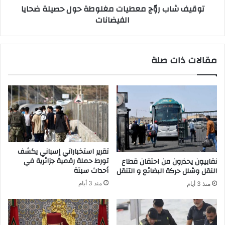
توقيف شاب روّج معطيات مغلوطة حول حصيلة ضحايا
م
وّ
الفيضانات
ش
ج
ا
م
ر
ع
ك
ط
مقالات ذات صلة
ف
ي
ي
ا
ت
ت
أ
م
م
غ
ي
ل
ن
و
ف
ط
ع
ة
تقرير استخباراتي إسباني يكشف
ا
ح
تورط حملة رقمية جزائرية في
نقابيون يحذرون من احتقان قطاع
ل
و
أحداث سبتة
النقل وشلل حركة البضائع و التنقل
ي
ل
منذ 3 أيام
منذ 3 أيام
ا
ح
ت
ص
ك
ي
أ
ل