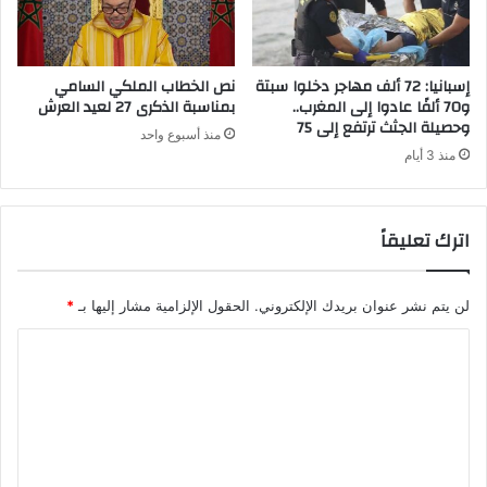
س
ة
ا
ض
ل
ح
ع
ا
إسبانيا: 72 ألف مهاجر دخلوا سبتة
نص الخطاب الملكي السامي
ر
ي
و70 ألفًا عادوا إلى المغرب..
بمناسبة الذكرى 27 لعيد العرش
ب
وحصيلة الجثث ترتفع إلى 75
ا
منذ أسبوع واحد
ل
ا
منذ 3 أيام
ك
ل
ر
ف
ة
ي
اترك تعليقاً
ا
ض
ل
ا
ق
ن
د
لن يتم نشر عنوان بريدك الإلكتروني.
الحقول الإلزامية مشار إليها بـ
*
ا
م
ت
ا
ب
ا
ل
ل
ت
د
و
ع
ح
ل
ة