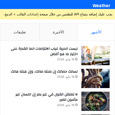
Weather
يجب عليك إضافة مفتاح API للطقس من خلال صفحة إعدادات القالب > الدمج.
الأشهر
الأخيرة
تعليقات
ليست الحرية غياب الالتزامات انما القدرة على
اختيار ما هو أفضل
16 مايو، 2026
لسانك حصانك إن صنته صانك، وإن هنته هانك
16 مايو، 2026
لا تطلقن القول في غير بصر إن اللسان غير
مأمون الضرر
16 مايو، 2026