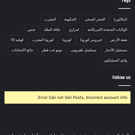
Tags
البكالوريا
الحجر الصحي
الحكومة
المغرب
الولايات المتحدة الامريكانية
امزازي
جلالة الملك
جنس
شقة الأرض
فيروس كورونا
كورونا
كورونا المغرب
كوفيد 19
مستقبل الأخبار
مسلسل تلفزيونى
موتو غب قطر
نتائج الانتخابات
وادي السيليكون
Follow us
Error Can not Get Posts, Incorrect account info.