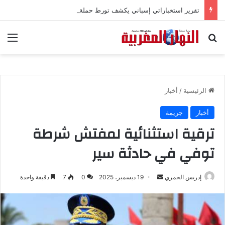
تقرير استخباراتي إسباني يكشف تورط حملة رقمية جزائرية في أحداث سبتة
بحث عن
الق
الرئيسية
/
أخبار
أخبار
جريمة
ترقية استثنائية لمفتش شرطة
توفي في حادثة سير
إدريس الحمري
أ
19 ديسمبر، 2025
0
7
دقيقة واحدة
ر
س
ل