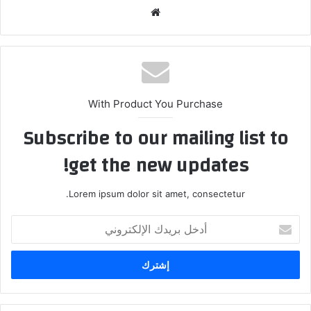
موق
ع
الوي
ب
With Product You Purchase
Subscribe to our mailing list to
get the new updates!
Lorem ipsum dolor sit amet, consectetur.
أ
د
خ
ل
ب
ر
ي