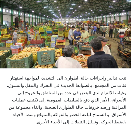
ب
ر
ي
د
ا
إ
ل
ك
ت
ر
و
ن
تتجه تدابير وإجراءات حالة الطوارئ الى التشديد، لمواجهة استهثار
ي
فئات من المجتمع، بالضوابط الجديدة في التحرك والتنقل والتسوق،
ا
وغياب الإلتزام لدى البعض في عدد من المناطق والخروج إلى
الأسواق، الأمر الذي دفع بالسلطات العمومية إلى تكثيف عمليات
المراقبة ورصد خروقات حالة الطوارئ الصحية، والغاء مجموعة من
الأسواق، و السماح لباعة الخضر والفواكه بالتموقع وسط الأحياء
،لضبط الحركة، وتقليل التنقلات إلى الأحياء الأخرى.