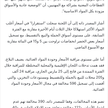
القطاعات المعنية بشراكة مع المهنيين، أن “الوضعية عادية والأسواق
مزودة بكل المواد الاساسية”.
أشار المصدر ذاته إلى أن اللجنة سجلت “استقرارا” في أسعار أغلب
المواد الأكثر استهلاكا خلال الثلاث أيام الأخيرة مقارنة مع الفترة
السابقة، على مستوى أسواق الجملة والبيع بالتقسيط، مع تسجيل
أسعار بعض الخضر انخفاضات تراوحت بين 5 و15 في المائة مقارنة
مع الأسبوع الماضي.
أما على مستوى مراقبة الأسعار وجودة المواد الغذائية، يضيف البلاغ،
فقد همت تدخلات اللجان الإقليمية والمحلية المختلطة للمراقبة خلال
الفترة الممتدة من فاتح إلى 25 مارس الجاري، مراقبة 24 ألف
و205 محلات للبيع بالجملة وللتقسيط ومستودعات التخزين، والتي
أفضت إلى تسجيل 596 مخالفة في مجال الأسعار وجودة المواد
الغذائية.
تضم هذه المخالفات، وفقا للمصدر ذاته، 390 مخالفة تهم عدم
إشهار الأثمان، و122 مخالفة متعلقة بعدم الإدلاء بالفاتورة، و40