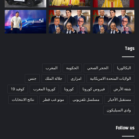
Tags
البكالوريا
الحجر الصحي
الحكومة
المغرب
الولايات المتحدة الامريكانية
امزازي
جلالة الملك
جنس
شقة الأرض
فيروس كورونا
كورونا
كورونا المغرب
كوفيد 19
مستقبل الأخبار
مسلسل تلفزيونى
موتو غب قطر
نتائج الانتخابات
وادي السيليكون
Follow us