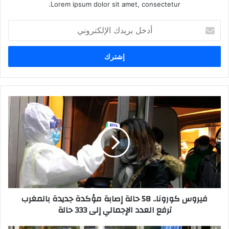
Lorem ipsum dolor sit amet, consectetur.
أ
د
خ
ل
ب
ر
ي
د
ف
ك
ي
ا
ر
ل
و
إ
س
ل
ك
ك
و
ت
ر
ر
و
فيروس كورونا.. 58 حالة إصابة مؤكدة جديدة بالمغرب
و
ن
ترفع العدد الإجمالي إلى 333 حالة
ن
ا
ي
.