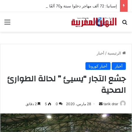
إسبانيا: 72 ألف مهاجر دخلوا سبتة و70 ألفًا عادوا إلى المغرب.. وحصيلة الجثث ترتفع إلى 75
بحث عن
الق
الرئيسية
/
أخبار
أخبار
أخبار كورونا
جشع التجار “يسيئ ” لحالة الطوارئ
الصحية
tarik drar
أ
28 مارس، 2020
0
5
2 دقائق
ر
س
ل