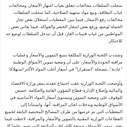
سجلت السلطات مخالفات تتعلق بغياب اشهار الأسعار، ومخالفات
غياب النظافة، وبيع مواد منتهية الصلاحية، كما سجلت السلطات
مخالفات رفع الاسعار، فيما تبين المعطيات استغلال بعض تجار
الجملة لوصع، ورفع بعض اسعار الخضر والفواكه، فيما يعاني بعض
المواطنين من غياب قنينات الغاز، قبل أن تتدخل السلطات لوضع حد
للاحتكار.
وشددت اللجنة الوزارية المكلفة بتتبع التموين والأسعار وعمليات
مراقبة الجودة والأسعار، على أن وضعية تموين الأسواق الوطنية
“عادية”، مسجلة “استقرارا” في أسعار أغلب المواد الأكثر استهلاكا.
وأوضحت اللجنة الوزارية عقب اجتماع عقدته بمقر وزارة الاقتصاد
والمالية وإصلاح الإدارة-قطاع الشؤون العامة والحكامة، خصص
للوقوف على وضعية التموين ومستوى أسعار المواد الأساسية في
الأسواق الوطنية وتدخلات لجان المراقبة، أنها، واستنادا إلى
المعطيات التي تم عرضها من طرف المصالح المختصة التابعة لجميع
القطاعات الوزارية المعنية بالتموين والأسعار والمراقبة، لاحظت فيما
يخص تموين الأسواق، ونتيجة للإجراءات المكثفة التي تسهر عليها كل