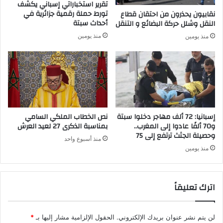
تقرير استخباراتي إسباني يكشف
ب
د
تورط حملة رقمية جزائرية في
نقابيون يحذرون من احتقان قطاع
ا
ت
أحداث سبتة
النقل وشلل حركة البضائع و التنقل
ل
ف
منذ يومين
منذ يومين
م
ش
غ
ي
ر
"
ب
ك
ت
و
ر
ر
ف
و
ع
ن
إسبانيا: 72 ألف مهاجر دخلوا سبتة
نص الخطاب الملكي السامي
ا
ا
و70 ألفًا عادوا إلى المغرب..
بمناسبة الذكرى 27 لعيد العرش
ل
وحصيلة الجثث ترتفع إلى 75
"
منذ أسبوع واحد
ع
منذ يومين
د
د
ا
اترك تعليقاً
ل
إ
ج
م
لن يتم نشر عنوان بريدك الإلكتروني.
الحقول الإلزامية مشار إليها بـ
*