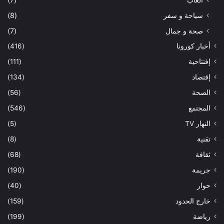
سياحة و سفر
(8)
صحة و جمال
(7)
أخبار كورونا
(416)
إفتتاحية
(111)
إقتصاد
(134)
الصحة
(56)
المجتمع
(546)
النهار TV
(5)
تقنية
(8)
ثقافة
(68)
جريمة
(190)
حوار
(40)
خارج الحدود
(159)
رياضة
(199)