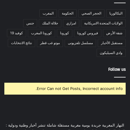
البكالوريا
الحجر الصحي
الحكومة
المغرب
الولايات المتحدة الامريكانية
امزازي
جلالة الملك
جنس
شقة الأرض
فيروس كورونا
كورونا
كورونا المغرب
كوفيد 19
مستقبل الأخبار
مسلسل تلفزيونى
موتو غب قطر
نتائج الانتخابات
وادي السيليكون
Follow us
Error Can not Get Posts, Incorrect account info.
النهار المغربية جريدة يومية مغربية مستقلة شاملة تنشر أخبار وطنية ودولية :