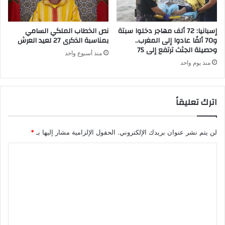
ي
ن
ط
ا
ة
ل
إسبانيا: 72 ألف مهاجر دخلوا سبتة
نص الخطاب الملكي السامي
أ
خ
و70 ألفًا عادوا إلى المغرب..
بمناسبة الذكرى 27 لعيد العرش
ن
وحصيلة الجثث ترتفع إلى 75
ا
منذ أسبوع واحد
ت
ر
منذ يوم واحد
ت
ج
م
ي
ف
ة
اترك تعليقاً
ي
ت
ظ
ل
ر
ق
و
لن يتم نشر عنوان بريدك الإلكتروني.
الحقول الإلزامية مشار إليها بـ
*
ى
ف
أ
ا
م
ز
ث
ي
ل
ل
د
ت
ى
م
ع
ن
4
ل
8