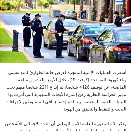
ل
ب
ر
ي
د
ا
إ
ل
ك
ت
أسفرت العمليات الأمنية المنجزة لفرض حالة الطوارئ لمنع تفشي
ر
وباء كورونا المستجد (كوفيد-19)، خلال الأربع والعشرين ساعة
و
الماضية، عن توقيف 4126 شخصا، تم إيداع 2211 شخصا منهم تحت
ن
تدبير الحراسة النظرية رهن إشارة الأبحاث التمهيدية التي أمرت بها
ي
النيابات العامة المختصة، بينما تم إخضاع باقي المضبوطين لإجراءات
ا
البحث والتنقيط والتحقق من الهوية.
وذكر بلاغ للمديرية العامة للأمن الوطني أن العدد الإجمالي للأشخاص
المضبوطين في إطار العمليات الأمنية المنجزة لفرض تطبيق