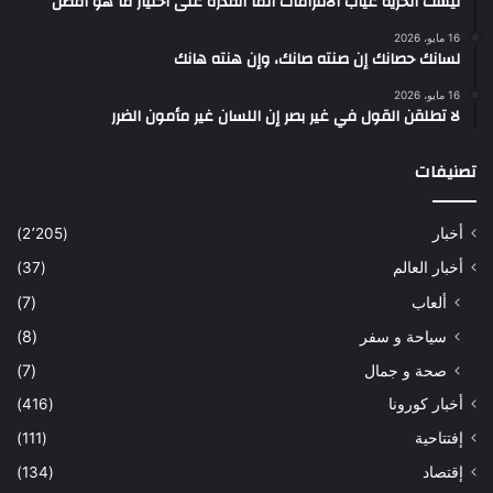
ليست الحرية غياب الالتزامات انما القدرة على اختيار ما هو أفضل
16 مايو، 2026
لسانك حصانك إن صنته صانك، وإن هنته هانك
16 مايو، 2026
لا تطلقن القول في غير بصر إن اللسان غير مأمون الضرر
تصنيفات
أخبار
(2٬205)
أخبار العالم
(37)
ألعاب
(7)
سياحة و سفر
(8)
صحة و جمال
(7)
أخبار كورونا
(416)
إفتتاحية
(111)
إقتصاد
(134)