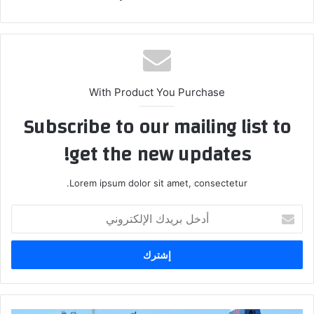
With Product You Purchase
Subscribe to our mailing list to
get the new updates!
Lorem ipsum dolor sit amet, consectetur.
أ
د
خ
ل
ب
ر
ي