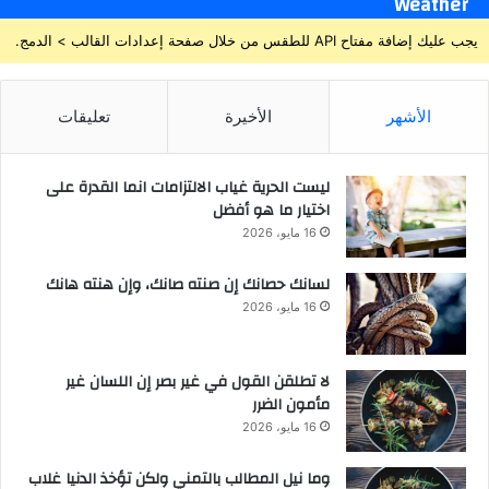
Weather
يجب عليك إضافة مفتاح API للطقس من خلال صفحة إعدادات القالب > الدمج.
الأشهر
الأخيرة
تعليقات
ليست الحرية غياب الالتزامات انما القدرة على
اختيار ما هو أفضل
16 مايو، 2026
لسانك حصانك إن صنته صانك، وإن هنته هانك
16 مايو، 2026
لا تطلقن القول في غير بصر إن اللسان غير
مأمون الضرر
16 مايو، 2026
وما نيل المطالب بالتمني ولكن تؤخذ الدنيا غلاب