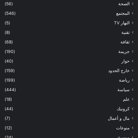
الصحة
(56)
المجتمع
(546)
النهار TV
(5)
تقنية
(8)
ثقافة
(68)
جريمة
(190)
حوار
(40)
خارج الحدود
(159)
رياضة
(199)
سياسة
(444)
علم
(18)
كرونيك
(44)
مال و أعمال
(7)
منوعات
(12)
موسيقى
(24)