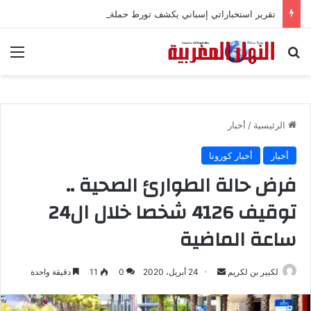
تقرير استخباراتي إسباني يكشف تورط حملة رقمية جزائرية في أحداث سبتة
بحث عن
الق
الرئيسية
/
أخبار
أخبار
أخبار كورونا
فرض حالة الطوارئ الصحية ..
توقيف 4126 شخصا خلال ال24
ساعة الماضية
لكبير بن لكريم
أ
24 أبريل، 2020
0
11
دقيقة واحدة
ر
س