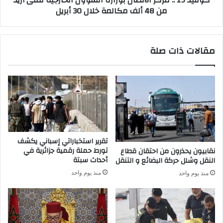
كوفيد 19 .. مركز الاتصال بوزارة الشؤون الخارجية تلقى أزيد
من 48 ألف مكالمة خلال 30 أبريل
ج
ر
.
ك
.
ز
ع
ا
مقالات ذات صلة
و
ل
د
ا
ت
ت
ه
ص
م
ا
ح
ل
ق
ب
ل
و
ا
ز
تقرير استخباراتي إسباني يكشف
ي
ا
تورط حملة رقمية جزائرية في
نقابيون يحذرون من احتقان قطاع
ن
ر
أحداث سبتة
النقل وشلل حركة البضائع و التنقل
ا
ة
منذ يوم واحد
منذ يوم واحد
ق
ا
ش
ل
،
ش
ش
ؤ
ر
و