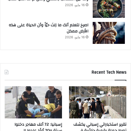
16 مايو، 2026
‫اصرخ لتعلم أنك ما زلتَ حيّاً وأن الحياة على هذه
الأرض ممكن
16 مايو، 2026
Recent Tech News
تقرير استخباراتي إسباني يكشف
إسبانيا: 72 ألف مهاجر دخلوا
تورط حملة رقمية جزائرية في
سبتة و70 ألفًا عادوا إلى