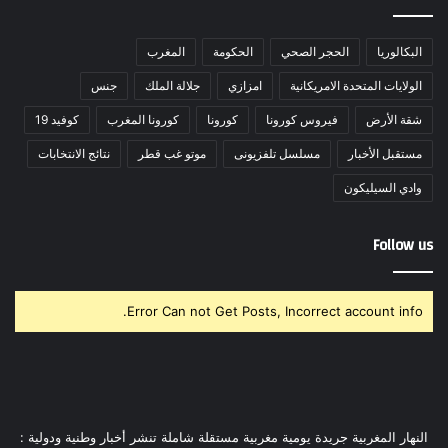
البكالوريا
الحجر الصحي
الحكومة
المغرب
الولايات المتحدة الامريكانية
امزازي
جلالة الملك
جنس
شقة الأرض
فيروس كورونا
كورونا
كورونا المغرب
كوفيد 19
مستقبل الأخبار
مسلسل تلفزيونى
موتو غب قطر
نتائج الانتخابات
وادي السيليكون
Follow us
Error Can not Get Posts, Incorrect account info.
النهار المغربية جريدة يومية مغربية مستقلة شاملة تنشر أخبار وطنية ودولية :