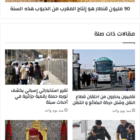
ة
ن
90 مليون قنطار هو إنتاج المغرب من الحبوب هذه السنة
ا
ط
ل
ا
ل
ر
ه
ه
مقالات ذات صلة
و
و
ش
إ
ر
ن
ي
ت
ع
ا
ة
ج
ا
ا
ل
ل
ح
م
تقرير استخباراتي إسباني يكشف
ك
غ
تورط حملة رقمية جزائرية في
نقابيون يحذرون من احتقان قطاع
و
ر
أحداث سبتة
النقل وشلل حركة البضائع و التنقل
م
ب
منذ يوم واحد
منذ يوم واحد
ة
م
ن
ا
ل
ح