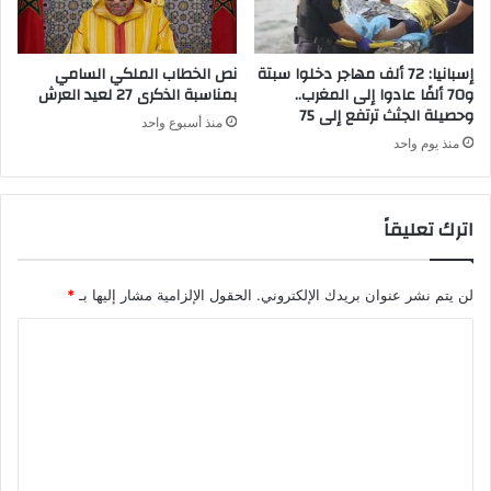
ب
و
ب
إسبانيا: 72 ألف مهاجر دخلوا سبتة
نص الخطاب الملكي السامي
ه
و70 ألفًا عادوا إلى المغرب..
بمناسبة الذكرى 27 لعيد العرش
وحصيلة الجثث ترتفع إلى 75
ذ
منذ أسبوع واحد
ه
منذ يوم واحد
ا
ل
س
اترك تعليقاً
ن
ة
لن يتم نشر عنوان بريدك الإلكتروني.
الحقول الإلزامية مشار إليها بـ
*
ا
ل
ت
ع
ل