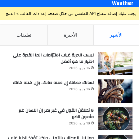
Weather
يجب عليك إضافة مفتاح API للطقس من خلال صفحة إعدادات القالب > الدمج.
الأشهر
الأخيرة
تعليقات
ليست الحرية غياب الالتزامات انما القدرة على
اختيار ما هو أفضل
16 مايو، 2026
لسانك حصانك إن صنته صانك، وإن هنته هانك
16 مايو، 2026
لا تطلقن القول في غير بصر إن اللسان غير
مأمون الضرر
16 مايو، 2026
وما نيل المطالب بالتمني ولكن تؤخذ الدنيا غلاب