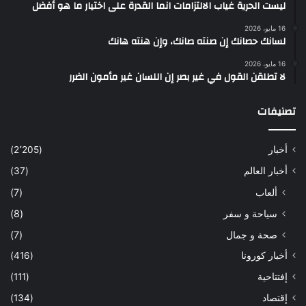
ليست الحرية غياب الالتزامات انما القدرة على اختيار ما هو أفضل
16 مايو، 2026
لسانك حصانك إن صنته صانك، وإن هنته هانك
16 مايو، 2026
لا تطلقن القول في غير بصر إن اللسان غير مأمون الضرر
تصنيفات
أخبار
(2٬205)
أخبار العالم
(37)
ألعاب
(7)
سياحة و سفر
(8)
صحة و جمال
(7)
أخبار كورونا
(416)
إفتتاحية
(111)
إقتصاد
(134)