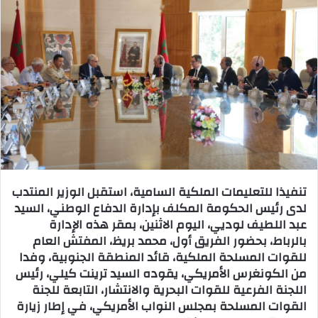
ل
ب
ر
ي
د
ا
إ
ل
ك
ت
ر
تنفيذا للتعليمات الملكية السامية، استقبل الوزير المنتدب
و
لدى رئيس الحكومة المكلف بإدارة الدفاع الوطني، السيد
ن
عبد اللطيف لوديي، اليوم الاثنين، بمقر هذه الإدارة
ي
بالرباط، بحضور الفريق أول، محمد بريظ، المفتش العام
ا
للقوات المسلحة الملكية، قائد المنطقة الجنوبية، وفدا
من الكونغرس الأمريكي، يقوده السيد ترينت كيلي، رئيس
اللجنة الفرعية للقوات البحرية والانتشار، التابعة للجنة
القوات المسلحة بمجلس النواب الأمريكي، في إطار زيارة