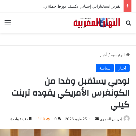
تقرير استخباراتي إسباني يكشف تورط حملة رقمية جزائرية في أحداث سبتة
بحث عن
الق
الرئيسية
/
أخبار
أخبار
سياسة
لوديي يستقبل وفدا من
الكونغرس الأمريكي يقوده ترينت
كيلي
إدريس الحمري
أ
25 مايو، 2026
0
1٬110
دقيقة واحدة
ر
س