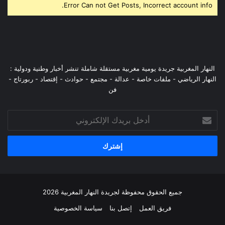
Error Can not Get Posts, Incorrect account info.
النهار المغربية جريدة يومية مغربية مستقلة شاملة تنشر أخبار وطنية ودولية :
النهار الرياضي - ملفات خاصة - عدالة - مجتمع - حوادث - إقتصاد - ربورتاج -
فن
أدخل
بريدك
الإلكتروني
جميع الحقوق محفوظة لجريدة النهار المغربية 2026
فريق العمل
إتصل بنا
سياسة الخصوصية