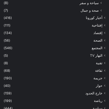
سياحة و سفر
(8)
صحة و جمال
(7)
أخبار كورونا
(416)
إفتتاحية
(111)
إقتصاد
(134)
الصحة
(56)
المجتمع
(546)
النهار TV
(5)
تقنية
(8)
ثقافة
(68)
جريمة
(190)
حوار
(40)
خارج الحدود
(159)
رياضة
(199)
سياسة
(444)