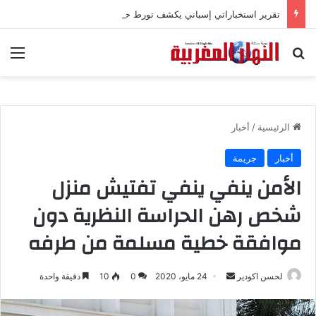
تقرير استخباراتي إسباني يكشف تورط حملة رقمية جزائرية في أحداث سبتة
بحث عن
الق
الرئيسية
/
أخبار
أخبار
جريمة
الأمن ينفي ينفي تفتيش منزل
شخص رهن الحراسة النظرية دون
موافقة خطية مسلمة من طرفه
لحسن اكودير
أ
24 مايو، 2020
0
10
دقيقة واحدة
ر
س