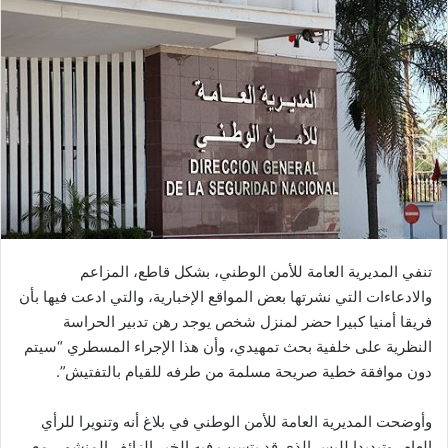
ل
ب
ر
ي
د
ا
إ
ل
ك
ت
ر
تنفي المديرية العامة للأمن الوطني، بشكل قاطع، المزاعم
و
والادعاءات التي نشرتها بعض المواقع الإخبارية، والتي ادعت فيها بأن
ن
فريقا أمنيا كبيرا حضر لمنزل شخص يوجد رهن تدبير الحراسة
ي
النظرية على خلفية بحث تمهيدي، وأن هذا الإجراء المسطري “سيتم
ا
دون موافقة خطية صريحة مسلمة من طرفه للقيام بالتفتيش”.
وأوضحت المديرية العامة للأمن الوطني في بلاغ أنه وتنويرا للرأي
العام، وتبديدا للبس الذي قد يتسبب فيه الخبر الزائف المنشور، مع