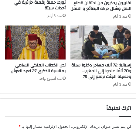
تورط حملة رقمية جزائرية في
نقابيون يحذرون من احتقان قطاع
ك
أحداث سبتة
النقل وشلل حركة البضائع و التنقل
منذ 3 أيام
منذ 3 أيام
إسبانيا: 72 ألف مهاجر دخلوا سبتة
نص الخطاب الملكي السامي
و70 ألفًا عادوا إلى المغرب..
بمناسبة الذكرى 27 لعيد العرش
وحصيلة الجثث ترتفع إلى 75
منذ أسبوع واحد
منذ 3 أيام
اترك تعليقاً
لن يتم نشر عنوان بريدك الإلكتروني.
الحقول الإلزامية مشار إليها بـ
*