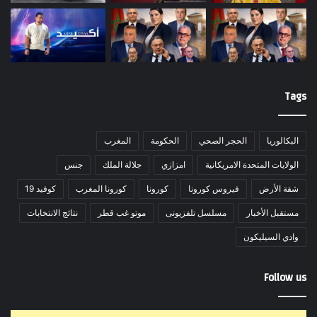
Tags
البكالوريا
الحجر الصحي
الحكومة
المغرب
الولايات المتحدة الامريكانية
امزازي
جلالة الملك
جنس
شقة الأرض
فيروس كورونا
كورونا
كورونا المغرب
كوفيد 19
مستقبل الأخبار
مسلسل تلفزيونى
موتو غب قطر
نتائج الانتخابات
وادي السيليكون
Follow us