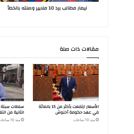
ل
ن
نيمار مطالب برد 10 ملايير وصلته بالخطأ
ب
ي
ب
ر
د
1
0
م
مقالات ذات صلة
ل
ا
ي
ي
ر
و
ص
ل
ت
الأسعار ارتفعت بأكثر من 15 بالمائة
سلطات سبتة ت
ه
في عهد حكومة أخنوش
الثانية من الت
ب
منذ 10 ساعات
منذ 10 ساعات
ا
ل
خ