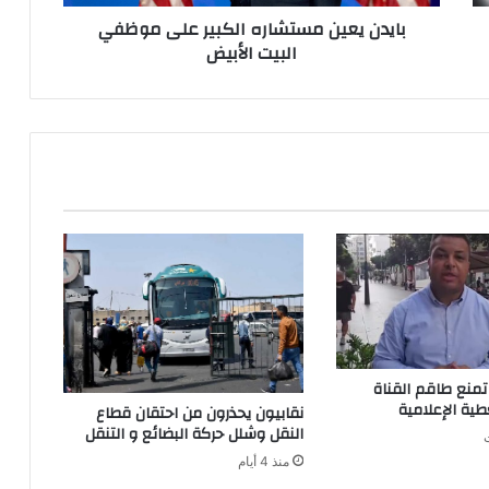
ن
بايدن يعين مستشاره الكبير على موظفي
م
البيت الأبيض
س
ت
ش
ا
ر
ه
ا
ل
ك
ب
ي
ر
ع
ل
ى
منع طاقم القناة
م
غطية الإعلامية
نقابيون يحذرون من احتقان قطاع
و
النقل وشلل حركة البضائع و التنقل
ظ
منذ 4 أيام
ف
ي