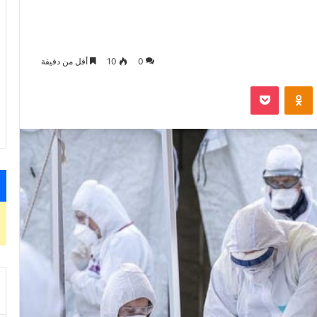
0
10
أقل من دقيقة
VKontak
Odnoklassniki
‫Pocket