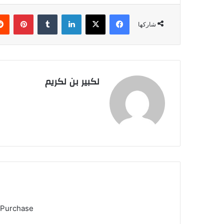
فيسبوك
‫X
لينكدإن
‏Tumblr
بينتيريست
شاركها
لكبير بن لكريم
 Purchase