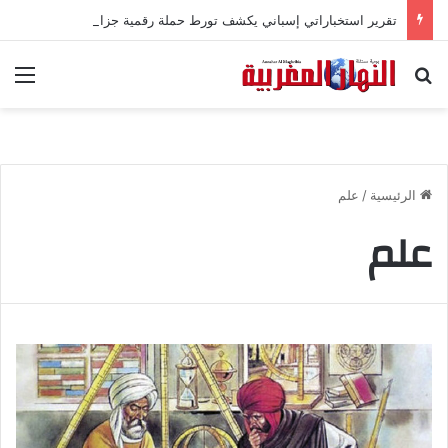
تقرير استخباراتي إسباني يكشف تورط حملة رقمية جزائرية في أحداث سبتة
بحث عن
الق
الرئيسية
/
علم
علم