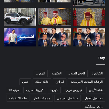
Tags
البكالوريا
الحجر الصحي
الحكومة
المغرب
الولايات المتحدة الامريكانية
امزازي
جلالة الملك
جنس
شقة الأرض
فيروس كورونا
كورونا
كورونا المغرب
كوفيد 19
مستقبل الأخبار
مسلسل تلفزيونى
موتو غب قطر
نتائج الانتخابات
وادي السيليكون