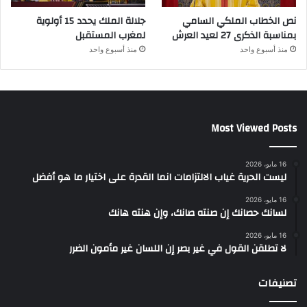
نص الخطاب الملكي السامي
جلالة الملك يحدد 15 أولوية
بمناسبة الذكرى 27 لعيد العرش
لمغرب المستقبل
منذ أسبوع واحد
منذ أسبوع واحد
Most Viewed Posts
16 مايو، 2026
ليست الحرية غياب الالتزامات انما القدرة على اختيار ما هو أفضل
16 مايو، 2026
لسانك حصانك إن صنته صانك، وإن هنته هانك
16 مايو، 2026
لا تطلقن القول في غير بصر إن اللسان غير مأمون الضرر
تصنيفات