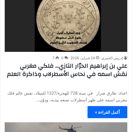
إدريس الحمري
24 فبراير، 2026
0
7
علي بن إبراهيم الحرّار التازي… فلكي مغربي
نقش اسمه في نحاس الأسطرلاب وذاكرة العلم
اعداد: طارق ضرار في سنة 728 للهجرة/1327 للميلاد، نقش عالم فلك
مغربي اسمه على ظهر أسطرلاب صنعه بيديه، ودوّن…
أكمل القراءة »