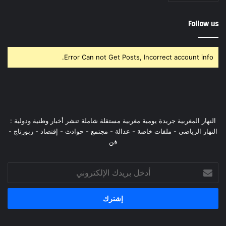
Follow us
Error Can not Get Posts, Incorrect account info.
النهار المغربية جريدة يومية مغربية مستقلة شاملة تنشر أخبار وطنية ودولية :
النهار الرياضي - ملفات خاصة - عدالة - مجتمع - حوادث - إقتصاد - ربورتاج -
فن
أدخل
بريدك
الإلكتروني