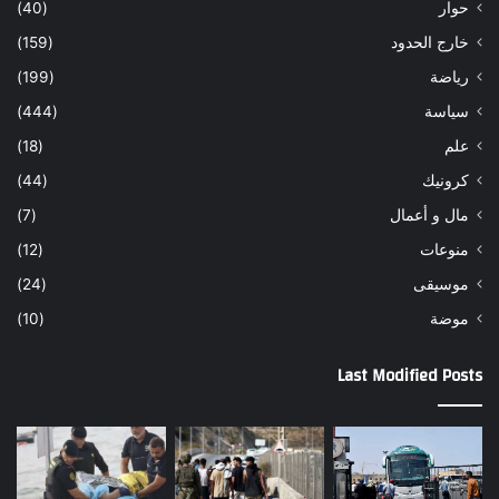
حوار
(40)
خارج الحدود
(159)
رياضة
(199)
سياسة
(444)
علم
(18)
كرونيك
(44)
مال و أعمال
(7)
منوعات
(12)
موسيقى
(24)
موضة
(10)
Last Modified Posts