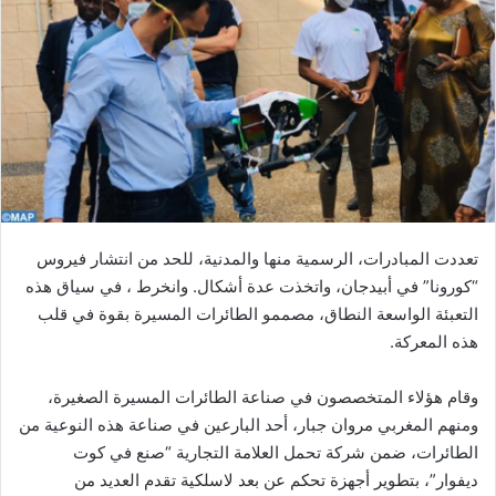
ب
ر
ي
د
ا
إ
ل
ك
ت
ر
تعددت المبادرات، الرسمية منها والمدنية، للحد من انتشار فيروس
و
“كورونا” في أبيدجان، واتخذت عدة أشكال. وانخرط ، في سياق هذه
ن
التعبئة الواسعة النطاق، مصممو الطائرات المسيرة بقوة في قلب
ي
هذه المعركة.
ا
وقام هؤلاء المتخصصون في صناعة الطائرات المسيرة الصغيرة،
ومنهم المغربي مروان جبار، أحد البارعين في صناعة هذه النوعية من
الطائرات، ضمن شركة تحمل العلامة التجارية “صنع في كوت
ديفوار”، بتطوير أجهزة تحكم عن بعد لاسلكية تقدم العديد من