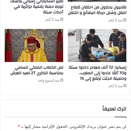
تقرير استخباراتي إسباني يكشف
ر
تورط حملة رقمية جزائرية في
نقابيون يحذرون من احتقان قطاع
ق
أحداث سبتة
النقل وشلل حركة البضائع و التنقل
ا
منذ 3 أيام
منذ 3 أيام
م
إسبانيا: 72 ألف مهاجر دخلوا سبتة
نص الخطاب الملكي السامي
و70 ألفًا عادوا إلى المغرب..
بمناسبة الذكرى 27 لعيد العرش
وحصيلة الجثث ترتفع إلى 75
منذ أسبوع واحد
منذ 3 أيام
اترك تعليقاً
لن يتم نشر عنوان بريدك الإلكتروني.
الحقول الإلزامية مشار إليها بـ
*