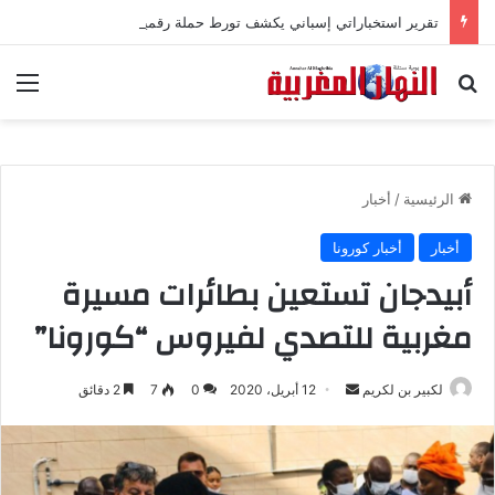
تقرير استخباراتي إسباني يكشف تورط حملة رقمية جزائرية في أحداث سبتة
بحث عن
الق
الرئيسية
/
أخبار
أخبار
أخبار كورونا
أبيدجان تستعين بطائرات مسيرة
مغربية للتصدي لفيروس “كورونا”
لكبير بن لكريم
أ
12 أبريل، 2020
0
7
2 دقائق
ر
س
ل