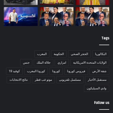
Tags
البكالوريا
الحجر الصحي
الحكومة
المغرب
الولايات المتحدة الامريكانية
امزازي
جلالة الملك
جنس
شقة الأرض
فيروس كورونا
كورونا
كورونا المغرب
كوفيد 19
مستقبل الأخبار
مسلسل تلفزيونى
موتو غب قطر
نتائج الانتخابات
وادي السيليكون
Follow us