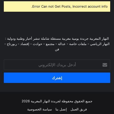
Error Can not Get Posts, Incorrect account info.
النهار المغربية جريدة يومية مغربية مستقلة شاملة تنشر أخبار وطنية ودولية :
النهار الرياضي - ملفات خاصة - عدالة - مجتمع - حوادث - إقتصاد - ربورتاج -
فن
أدخل
بريدك
الإلكتروني
جميع الحقوق محفوظة لجريدة النهار المغربية 2026
فريق العمل
إتصل بنا
سياسة الخصوصية