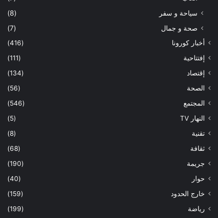
سياحة و سفر
(8)
صحة و جمال
(7)
أخبار كورونا
(416)
إفتتاحية
(111)
إقتصاد
(134)
الصحة
(56)
المجتمع
(546)
النهار TV
(5)
تقنية
(8)
ثقافة
(68)
جريمة
(190)
حوار
(40)
خارج الحدود
(159)
رياضة
(199)