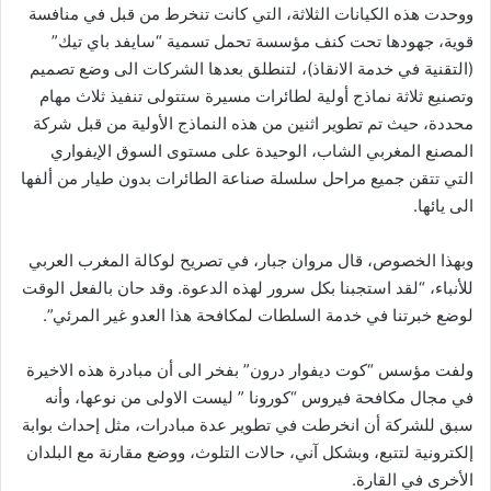
ووحدت هذه الكيانات الثلاثة، التي كانت تنخرط من قبل في منافسة
قوية، جهودها تحت كنف مؤسسة تحمل تسمية “سايفد باي تيك”
(التقنية في خدمة الانقاذ)، لتنطلق بعدها الشركات الى وضع تصميم
وتصنيع ثلاثة نماذج أولية لطائرات مسيرة ستتولى تنفيذ ثلاث مهام
محددة، حيث تم تطوير اثنين من هذه النماذج الأولية من قبل شركة
المصنع المغربي الشاب، الوحيدة على مستوى السوق الإيفواري
التي تتقن جميع مراحل سلسلة صناعة الطائرات بدون طيار من ألفها
الى يائها.
وبهذا الخصوص، قال مروان جبار، في تصريح لوكالة المغرب العربي
للأنباء، “لقد استجبنا بكل سرور لهذه الدعوة. وقد حان بالفعل الوقت
لوضع خبرتنا في خدمة السلطات لمكافحة هذا العدو غير المرئي”.
ولفت مؤسس “كوت ديفوار درون” بفخر الى أن مبادرة هذه الاخيرة
في مجال مكافحة فيروس “كورونا ” ليست الاولى من نوعها، وأنه
سبق للشركة أن انخرطت في تطوير عدة مبادرات، مثل إحداث بوابة
إلكترونية لتتبع، وبشكل آني، حالات التلوث، ووضع مقارنة مع البلدان
الأخرى في القارة.