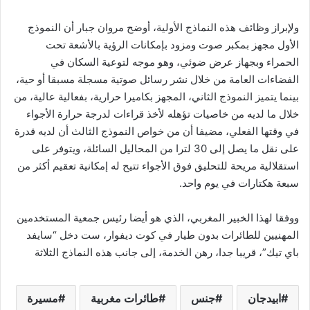
ولإبراز وظائف هذه النماذج الأولية، أوضح مروان جبار أن النموذج
الأول مجهز بمكبر صوت ومزود بإمكانات الرؤية بالأشعة تحت
الحمراء وبجهاز عرض ضوئي، وهو موجه لتوعية السكان في
الفضاءات العامة من خلال نشر رسائل صوتية مسجلة مسبقا أو حية،
بينما يتميز النموذج الثاني، المجهز بكاميرا حرارية، بفعالية عالية، من
خلال ما لديه من خاصيات تؤهله لأخذ قراءات لدرجة حرارة الأجواء
في وقتها الفعلي، مضيفا أن من خواص النموذج الثالث أن لديه قدرة
على نقل ما يصل إلى 30 لترا من المحاليل السائلة، ويتوفر على
استقلالية مريحة للتحليق فوق الأجواء تتيح له إمكانية تعقيم أكثر من
سبعة هكتارات في يوم واحد.
ووفقا لهذا الخبير المغربي، الذي هو أيضا رئيس جمعية المستخدمين
المهنيين للطائرات بدون طيار في كوت ديفوار، ست دخل “سايفد
باي تيك”، قريبا جدا، رهن الخدمة، إلى جانب هذه النماذج الثلاثة
ابيدجان
جنس
طائرات مغربية
مسيرة