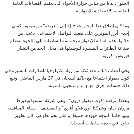
الحلول، بدءا من قياس حرارة الأجواء إلى تعقيم الفضاءات العامة
للعاصمة الاقتصادية الإيفوارية.
وما كان إطلاق هذا الزخم يحتاج إلا إلى “تغريدة” من ميمونة كوني،
إحدى أبرز المؤثرين على صعيد التواصل الاجتماعي، دعت، من
خلالها، هذه الشابة الإيفوارية بحماسة السلطات إلى اللجوء لقطاع
صناعة الطائرات المسيرة لتوظيفها في مجال الحد من انتشار
فيروس “كورونا “.
وفي أعقاب ذلك، عقد ثلاثة من رواد تكنولوجيا الطائرات المسيرة في
كوت ديفوار اجتماعا مع حاكم أبيدجان في 27 مارس الماضي. وتبع
ذلك جلسات أخرى مع ع مد ومنتخبي المدينة.
وهكذا، تركت “كوت ديفوار درون” ، وهي شركة أسسها ويديرها
مروان جبار، وشركتا “وي فلاي أغري” و”انفستيف”، سباق المنافسة
بينها جانبا، لتوجه جهودها جميعا، و على نحو تطوعي، الى تطوير
حلول في خدمة سلطات أبيدجان.