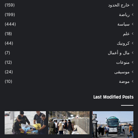
خارج الحدود
(159)
رياضة
(199)
سياسة
(444)
علم
(18)
كرونيك
(44)
مال و أعمال
(7)
منوعات
(12)
موسيقى
(24)
موضة
(10)
Last Modified Posts