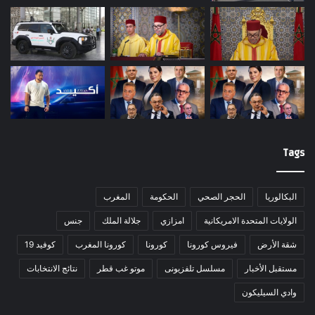
Tags
البكالوريا
الحجر الصحي
الحكومة
المغرب
الولايات المتحدة الامريكانية
امزازي
جلالة الملك
جنس
شقة الأرض
فيروس كورونا
كورونا
كورونا المغرب
كوفيد 19
مستقبل الأخبار
مسلسل تلفزيونى
موتو غب قطر
نتائج الانتخابات
وادي السيليكون