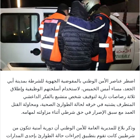
ل
ب
ر
ي
د
ا
إ
ل
ك
ت
ر
اضطر عناصر الأمن الوطني بالمفوضية الجهوية للشرطة بمدينة أبي
و
الجعد، مساء أمس الخميس، لاستخدام أسلحتهم الوظيفية وإطلاق
ن
ثلاثة رصاصات نارية لتوقيف شخص متشبع بالفكر الداعشي
ي
المتطرف يشتبه في خرقه لحالة الطوارئ الصحية، ومحاولة القتل
ا
العمد مع سبق الإصرار في حق شرطي أثناء مزاولته لمهامه.
وذكر بلاغ للمديرية العامة للأمن الوطني أن دورية أمنية تتكون من
شرطيين كانت تقوم بتطبيق إجراءات حالة الطوارئ بإحدى المدارات