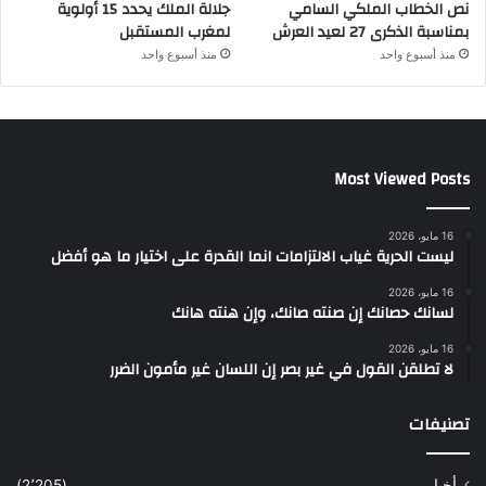
نص الخطاب الملكي السامي
جلالة الملك يحدد 15 أولوية
بمناسبة الذكرى 27 لعيد العرش
لمغرب المستقبل
منذ أسبوع واحد
منذ أسبوع واحد
Most Viewed Posts
16 مايو، 2026
ليست الحرية غياب الالتزامات انما القدرة على اختيار ما هو أفضل
16 مايو، 2026
لسانك حصانك إن صنته صانك، وإن هنته هانك
16 مايو، 2026
لا تطلقن القول في غير بصر إن اللسان غير مأمون الضرر
تصنيفات
أخبار
(2٬205)