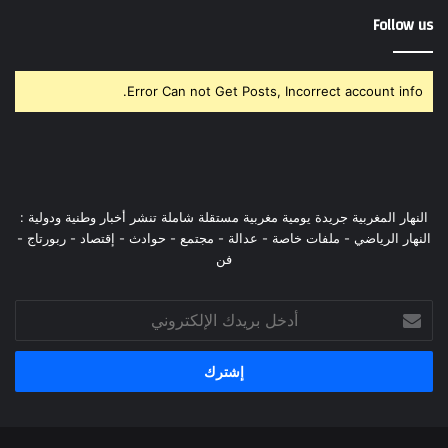
Follow us
Error Can not Get Posts, Incorrect account info.
النهار المغربية جريدة يومية مغربية مستقلة شاملة تنشر أخبار وطنية ودولية :
النهار الرياضي - ملفات خاصة - عدالة - مجتمع - حوادث - إقتصاد - ربورتاج -
فن
أدخل
بريدك
الإلكتروني