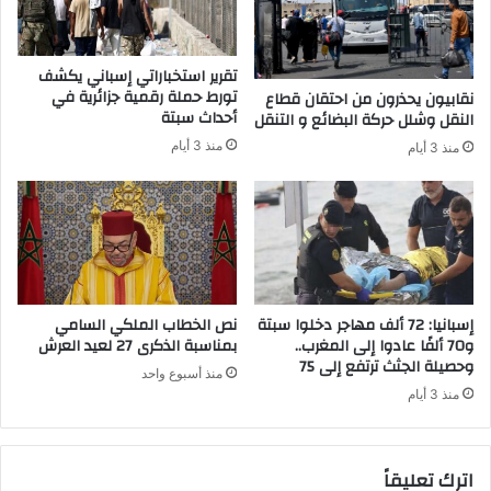
ا
س
ل
ي
ع
ن
تقرير استخباراتي إسباني يكشف
ل
ب
تورط حملة رقمية جزائرية في
نقابيون يحذرون من احتقان قطاع
ا
خ
أحداث سبتة
النقل وشلل حركة البضائع و التنقل
ج
ر
منذ 3 أيام
منذ 3 أيام
ا
ق
ل
و
م
ع
ص
د
ا
م
ب
ا
ي
ح
ن
ت
إسبانيا: 72 ألف مهاجر دخلوا سبتة
نص الخطاب الملكي السامي
ب
ر
و70 ألفًا عادوا إلى المغرب..
بمناسبة الذكرى 27 لعيد العرش
ف
وحصيلة الجثث ترتفع إلى 75
ا
منذ أسبوع واحد
ي
م
منذ 3 أيام
ر
إ
و
ج
س
ر
اترك تعليقاً
ك
ا