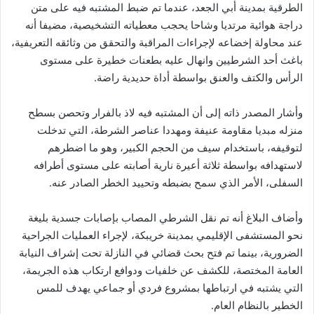
الطرقية بمدينة أبي الجعد، عندما تم ضبط المشتبه فيه على متن
دراجة هوائية مرتديا وشاحا يحجب معطياته التشخيصية، مضيفا أنه
عند محاولة إخضاعه لإجراءات المراقبة والتحقق من وثائقه التعريفية،
باغث أحد الشرطيين وانهال عليه بطعنات خطيرة على مستوى
الرأس والكتف والعنق بواسطة أداة حديدية راضة.
وأشار المصدر ذاته إلى أن المشتبه فيه لاذ بالفرار وتحصن بسطح
منزله مبديا مقاومة عنيفة ومهددا عناصر الشرطة، التي تدخلت
لتوقيفه، باستخدام سيف من الحجم الكبير، وهو ما اضطرهم
لاستهدافه بواسطة ثلاثة أعيرة نارية أصابته على مستوى أطرافه
السفلى، الأمر الذي سمح بضبطه وتحييد الخطر الصادر عنه.
وأضاف البلاغ أنه تم نقل الشرطي المصاب بإصابات جسدية بليغة
نحو المستشفى الإقليمي بمدينة خريبكة، لإجراء العمليات الجراحية
الضرورية، بينما تم فتح بحث قضائي في النازلة تحت إشراف النيابة
العامة المختصة، للكشف عن خلفيات ودوافع ارتكاب هذه الجريمة،
التي يشتبه في ارتباطها بمشروع فردي أو جماعي يهدف للمس
الخطير بالنظام العام.