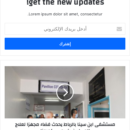
get the new updates!
Lorem ipsum dolor sit amet, consectetur.
أ
د
خ
ل
ب
ر
ي
د
م
ك
س
ا
ت
ل
ش
إ
ف
ل
ى
ك
ا
ت
ب
ر
ن
مستشفى ابن سينا بالرباط يحدث فضاء مجهزا لعلاج
و
س
ن
ي