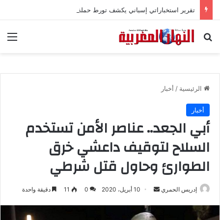
تقرير استخباراتي إسباني يكشف تورط حملة رقمية جزائرية في أحداث سبتة
بحث عن
الق
الرئيسية
/
أخبار
أخبار
أبي الجعد.. عناصر الأمن تستخدم
السلاح لتوقيف داعشي خرق
الطوارئ وحاول قتل شرطي
إدريس الحمري
أ
10 أبريل، 2020
0
11
دقيقة واحدة
ر
س