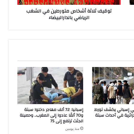
ث
توقيف ثلاثة أشخاص متورطين في الشغب
ة
الرياضي بالدارالبيضاء
أ
ش
خ
ا
ص
م
ت
و
ر
ط
ي
ن
ف
ي
ا
اتي إسباني يكشف تورط
إسبانيا: 72 ألف مهاجر دخلوا سبتة
ل
ائرية في أحداث سبتة
و70 ألفًا عادوا إلى المغرب.. وحصيلة
ش
الجثث ترتفع إلى 75
غ
منذ يومين
ب