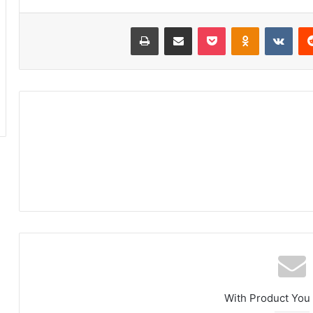
‏Reddit
‏VKontakte
Odnoklassniki
‫Pocket
مشاركة عبر البريد
طباعة
With Product You