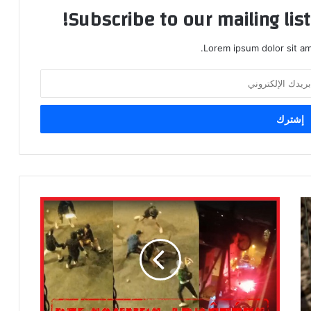
Subscribe to our mailing lis
Lorem ipsum dolor sit am
ت
و
ق
ي
ف
ث
ل
ا