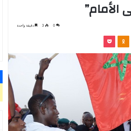
 الأمام”
0
3
دقيقة واحدة
VKontak
Odnoklassniki
‫Pocket