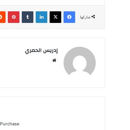
فيسبوك
‫X
لينكدإن
‏Tumblr
بينتيريست
شاركها
إدريس الحمري
موق
ع
الوي
ب
 Purchase