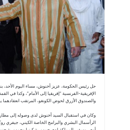
ي
ا
حل رئيس الحكومة، عزيز أخنوش، مساء اليوم الأحد، ب
الإفريقية-الفرنسية “إفريقيا إلى الأمام”، وكذا في ال
والصندوق الأزرق لحوض الكونغو، المرتقب انعقادهما يومي 11 و12 ماي بالعاصمة ال
وكان في استقبال السيد أخنوش لدى وصوله إلى مطار جوم
الرأسمال البشري والبرامج الخاصة الكيني، جيفري روكو
أوي، وسفير المملكة لدى جمهورية كينيا وجمهورية جنو