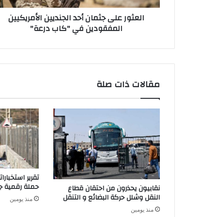
ى
ن
العثور على جثمان أحد الجنديين الأمريكيين
ج
ي
المفقودين في "كاب درعة"
ث
م
ا
ن
أ
ح
مقالات ذات صلة
د
ا
ل
ج
ن
د
ي
ي
ن
تقرير استخبار
ا
حملة رقمية جز
نقابيون يحذرون من احتقان قطاع
ل
النقل وشلل حركة البضائع و التنقل
منذ يومين
أ
منذ يومين
م