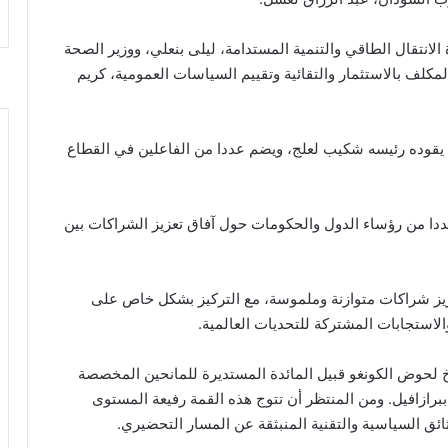
لانتقال الطاقي والتنمية المستدامة، ليلى بنعلي، ووزير الصحة
المكلف بالاستثمار والتقائية وتقييم السياسات العمومية، كريم
، يقوده رئيسه شكيب لعلج، ويضم عددا من الفاعلين في القطاع
 عددا من رؤساء الدول والحكومات حول آفاق تعزيز الشراكات بين
ز شراكات متوازنة وملموسة، مع التركيز بشكل خاص على
 والاستجابات المشتركة للتحديات العالمية.
خ لحوض الكونغو قبيل المائدة المستديرة للمانحين المخصصة
لأزرق لحوض الكونغو، المرتقبة يوم 26 ماي ببرازافيل. ومن المنتظر أن تتوج هذه القمة رفيعة المستوى
ثائق السياسية والتقنية المنبثقة عن المسار التحضيري.