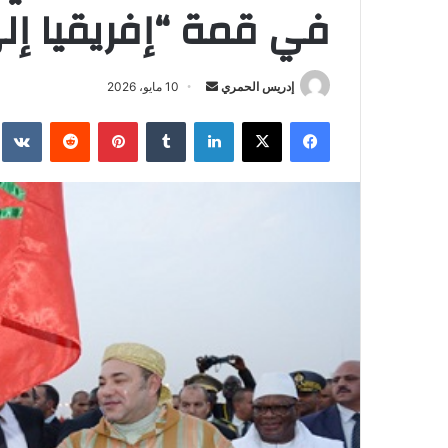
في قمة “إفريقيا إلى
إدريس الحمري
أ
10 مايو، 2026
ر
فيسبوك
‫X
لينكدإن
‏Tumblr
بينتيريست
‏Reddit
‏te
س
ل
ب
ر
ي
د
ا
إ
ل
ك
ت
ر
و
ن