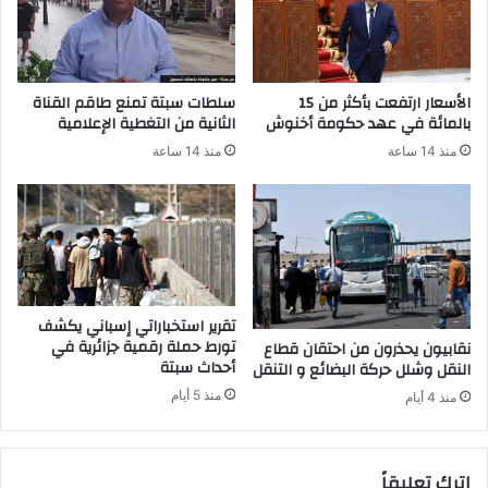
س
ع
ت
ق
ع
ل
م
ا
الأسعار ارتفعت بأكثر من 15
سلطات سبتة تمنع طاقم القناة
ا
ء
بالمائة في عهد حكومة أخنوش
الثانية من التغطية الإعلامية
ل
منذ 14 ساعة
منذ 14 ساعة
ا
ل
س
ل
ا
ح
ا
ل
تقرير استخباراتي إسباني يكشف
و
تورط حملة رقمية جزائرية في
نقابيون يحذرون من احتقان قطاع
ظ
أحداث سبتة
النقل وشلل حركة البضائع و التنقل
ي
منذ 5 أيام
منذ 4 أيام
ف
ي
ف
اترك تعليقاً
ي