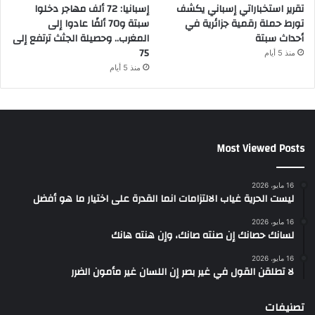
تقرير استخباراتي إسباني يكشف
إسبانيا: 72 ألف مهاجر دخلوا
تورط حملة رقمية جزائرية في
سبتة و70 ألفًا عادوا إلى
أحداث سبتة
المغرب.. وحصيلة الجثث ترتفع إلى
75
منذ 5 أيام
منذ 5 أيام
Most Viewed Posts
16 مايو، 2026
ليست الحرية غياب الالتزامات انما القدرة على اختيار ما هو أفضل
16 مايو، 2026
لسانك حصانك إن صنته صانك، وإن هنته هانك
16 مايو، 2026
لا تطلقن القول في غير بصر إن اللسان غير مأمون الضرر
تصنيفات