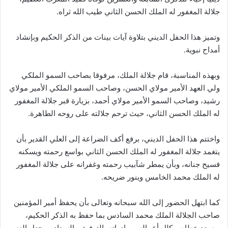
جلالة المغفور له الملك الحسن الثاني طيب الله ثراه.
وتميز هذا الحفل الديني بتلاوة آيات بينات من الذكر الحكيم وبإنشاد
أمداح نبوية.
وبهذه المناسبة، قام جلالة الملك، مرفوقا بصاحب السمو الملكي
ولي العهد الأمير مولاي الحسن، وصاحب السمو الملكي الأمير مولاي
رشيد، وصاحب السمو الأمير مولاي أحمد، بزيارة قبر جلالة المغفور
له الملك الحسن الثاني، حيث ترحم جلالته على روحه الطاهرة.
واختتم هذا الحفل الديني، برفع أكف الضراعة إلى العلي القدير بأن
يتغمد جلالة المغفور له الملك الحسن الثاني بواسع رحمته ويسكنه
فسيح جنانه، وبأن يمطر شآبيب رحمته وغفرانه على جلالة المغفور
له الملك محمد الخامس وينور ضريحه.
كما ابتهل الحضور إلى الله سبحانه وتعالى بأن يحفظ أمير المؤمنين
صاحب الجلالة الملك محمد السادس بما حفظ به الذكر الحكيم،
ويسدد خطاه ويكلل أعماله ومبادراته بالتوفيق والسداد، ويجعل النصر