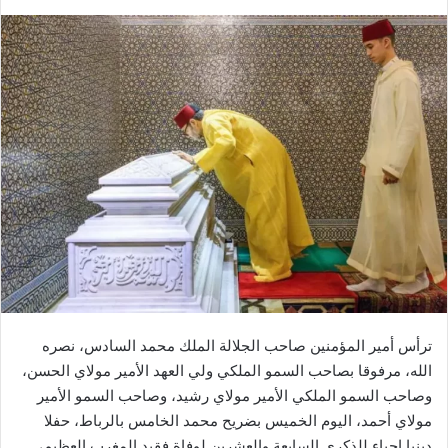
ر
س
ل
ب
ر
ي
د
ا
إ
ل
ك
ت
ر
و
ن
ترأس أمير المؤمنين صاحب الجلالة الملك محمد السادس، نصره
ي
الله، مرفوقا بصاحب السمو الملكي ولي العهد الأمير مولاي الحسن،
ا
وصاحب السمو الملكي الأمير مولاي رشيد، وصاحب السمو الأمير
مولاي أحمد، اليوم الخميس بضريح محمد الخامس بالرباط، حفلا
دينيا إحياء للذكرى السابعة والعشرين لوفاة فقيد المغرب العظيم،