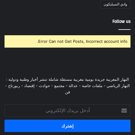
وادي السيليكون
Follow us
Error Can not Get Posts, Incorrect account info.
النهار المغربية جريدة يومية مغربية مستقلة شاملة تنشر أخبار وطنية ودولية :
النهار الرياضي - ملفات خاصة - عدالة - مجتمع - حوادث - إقتصاد - ربورتاج -
فن
أدخل
بريدك
الإلكتروني