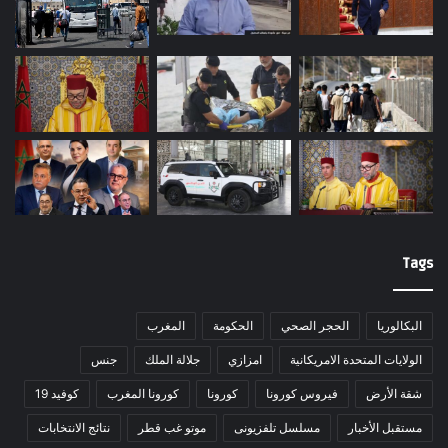
Tags
البكالوريا
الحجر الصحي
الحكومة
المغرب
الولايات المتحدة الامريكانية
امزازي
جلالة الملك
جنس
شقة الأرض
فيروس كورونا
كورونا
كورونا المغرب
كوفيد 19
مستقبل الأخبار
مسلسل تلفزيونى
موتو غب قطر
نتائج الانتخابات