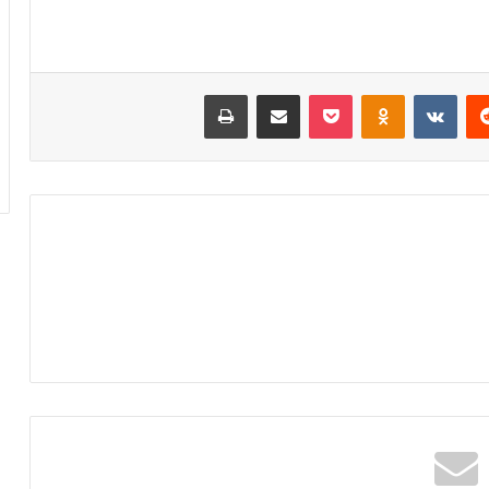
‏Reddit
‏VKontakte
Odnoklassniki
‫Pocket
مشاركة عبر البريد
طباعة