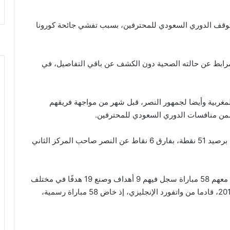
د توقف الدوري السعودي للمحترفين، بسبب تفشي جائحة كورونا
أمرابط عن حالته الصحية دون الكشف عن باقي التفاصيل، في
لمغربية وأيضا لجمهور النصر، قبل شهر من مواجهة فريقهم
ويتصدر الهلال ترتيب فرق الدوري السعودي للمحترفين برصيد 51 نقطة، بفارق 6 نقاط عن النصر صاحب المركز الثاني
ويعد نور الدين أمرابط أحد أهم لاعبي النصر، حيث لعب معهم 58 مباراة سجل فيهم 9 أهداف وصنع 19 هدفًا في مختلف
البطولات وهو الذي انظم إلى نادي النصر، في صيف 2018، قادما من واتفورد الإنجليزي، إذ خاض 58 مباراة رسمية،