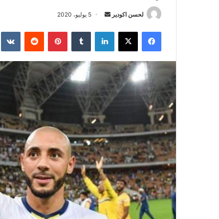
لحسن اكودير
أ
5 يوليو، 2020
ر
فيسبوك
‫X
لينكدإن
‏Tumblr
بينتيريست
‏Reddit
‏te
س
ل
ب
ر
ي
د
ا
إ
ل
ك
ت
ر
و
ن
ي
ا