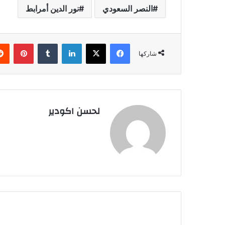
النصر السعودي
نور الدين أمرابط
فيسبوك
‫X
لينكدإن
‏Tumblr
بينتيريست
شاركها
لحسن اكودير