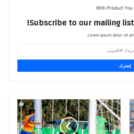
With Product You
Subscribe to our mailing lis
Lorem ipsum dolor sit am
ا
ل
ر
ج
ا
ء