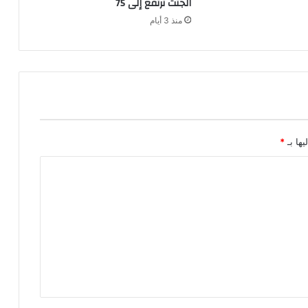
الجثث ترتفع إلى 75
ل
منذ 3 أيام
ت
د
ا
ر
ي
ب
ا
س
ت
يها بـ
*
ع
د
ا
د
ا
ل
ا
س
ت
ئ
ن