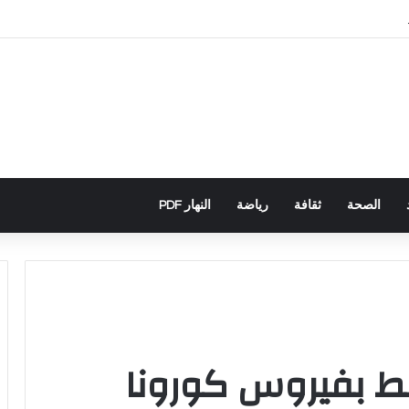
باني يكشف تورط حملة رقمية جزائرية في أحداث سبتة
الصحة
ثقافة
رياضة
النهار PDF
ابط بفيروس كورونا