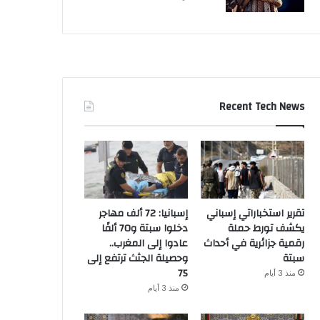
Recent Tech News
تقرير استخباراتي إسباني
إسبانيا: 72 ألف مهاجر
يكشف تورط حملة
دخلوا سبتة و70 ألفًا
رقمية جزائرية في أحداث
عادوا إلى المغرب..
سبتة
وحصيلة الجثث ترتفع إلى
75
منذ 3 أيام
منذ 3 أيام