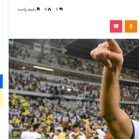
0
9
دقيقة واحدة
VKontak
Odnoklassniki
‫Pocket