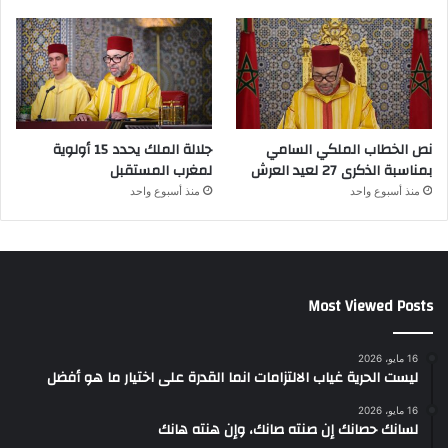
نص الخطاب الملكي السامي
جلالة الملك يحدد 15 أولوية
بمناسبة الذكرى 27 لعيد العرش
لمغرب المستقبل
منذ أسبوع واحد
منذ أسبوع واحد
Most Viewed Posts
16 مايو، 2026
ليست الحرية غياب الالتزامات انما القدرة على اختيار ما هو أفضل
16 مايو، 2026
لسانك حصانك إن صنته صانك، وإن هنته هانك