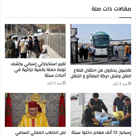
د
م
مقالات ذات صلة
د
ج
م
ر
ن
م
م
خ
ن
ط
ا
ي
ط
ر
ق
ب
ا
ط
تقرير استخباراتي إسباني يكشف
ل
ن
تورط حملة رقمية جزائرية في
نقابيون يحذرون من احتقان قطاع
م
ج
أحداث سبتة
النقل وشلل حركة البضائع و التنقل
م
ة
منذ 3 أيام
منذ 3 أيام
ل
ك
ة
إسبانيا: 72 ألف مهاجر دخلوا سبتة
نص الخطاب الملكي السامي