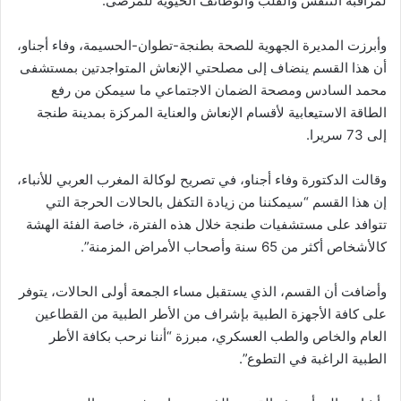
لمراقبة التنفس والقلب والوظائف الحيوية للمرضى.
وأبرزت المديرة الجهوية للصحة بطنجة-تطوان-الحسيمة، وفاء أجناو،
أن هذا القسم ينضاف إلى مصلحتي الإنعاش المتواجدتين بمستشفى
محمد السادس ومصحة الضمان الاجتماعي ما سيمكن من رفع
الطاقة الاستيعابية لأقسام الإنعاش والعناية المركزة بمدينة طنجة
إلى 73 سريرا.
وقالت الدكتورة وفاء أجناو، في تصريح لوكالة المغرب العربي للأنباء،
إن هذا القسم “سيمكننا من زيادة التكفل بالحالات الحرجة التي
تتوافد على مستشفيات طنجة خلال هذه الفترة، خاصة الفئة الهشة
كالأشخاص أكثر من 65 سنة وأصحاب الأمراض المزمنة”.
وأضافت أن القسم، الذي يستقبل مساء الجمعة أولى الحالات، يتوفر
على كافة الأجهزة الطبية بإشراف من الأطر الطبية من القطاعين
العام والخاص والطب العسكري، مبرزة “أننا نرحب بكافة الأطر
الطبية الراغبة في التطوع”.