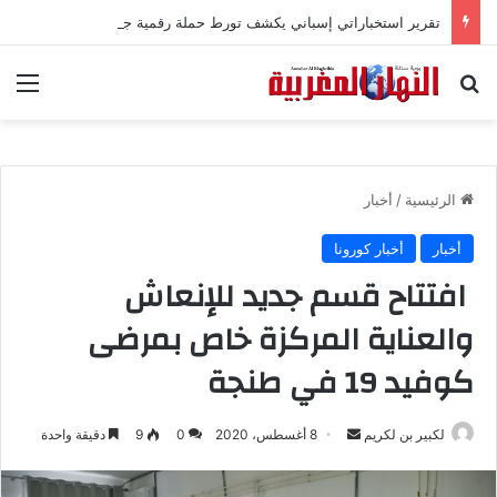
تقرير استخباراتي إسباني يكشف تورط حملة رقمية جزائرية في أحداث سبتة
بحث عن
الق
الرئيسية
/
أخبار
أخبار
أخبار كورونا
افتتاح قسم جديد للإنعاش
والعناية المركزة خاص بمرضى
كوفيد 19 في طنجة
لكبير بن لكريم
أ
8 أغسطس، 2020
0
9
دقيقة واحدة
ر
س