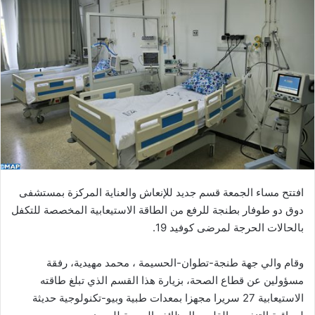
ل
ب
ر
ي
د
ا
إ
ل
ك
ت
ر
افتتح مساء الجمعة قسم جديد للإنعاش والعناية المركزة بمستشفى
و
دوق دو طوفار بطنجة للرفع من الطاقة الاستيعابية المخصصة للتكفل
ن
بالحالات الحرجة لمرضى كوفيد 19.
ي
ا
وقام والي جهة طنجة-تطوان-الحسيمة ، محمد مهيدية، رفقة
مسؤولين عن قطاع الصحة، بزيارة هذا القسم الذي تبلغ طاقته
الاستيعابية 27 سريرا مجهزا بمعدات طبية وبيو-تكنولوجية حديثة