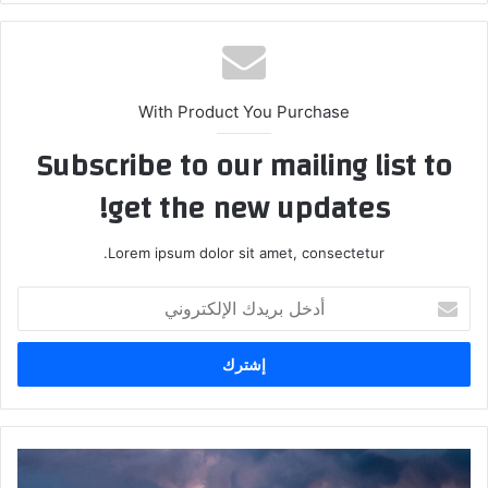
With Product You Purchase
Subscribe to our mailing list to
get the new updates!
Lorem ipsum dolor sit amet, consectetur.
أ
د
خ
ل
ب
ر
ي
د
ط
ك
ق