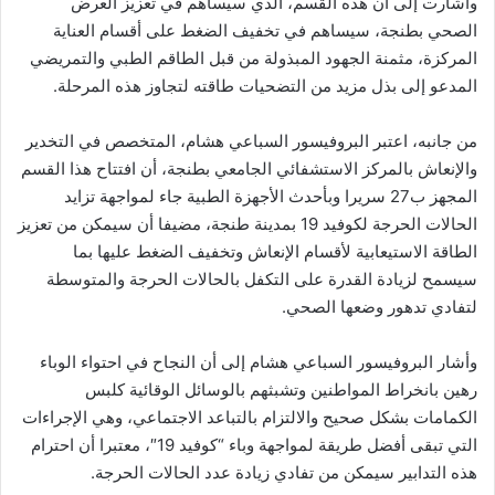
وأشارت إلى أن هذه القسم، الذي سيساهم في تعزيز العرض
الصحي بطنجة، سيساهم في تخفيف الضغط على أقسام العناية
المركزة، مثمنة الجهود المبذولة من قبل الطاقم الطبي والتمريضي
المدعو إلى بذل مزيد من التضحيات طاقته لتجاوز هذه المرحلة.
من جانبه، اعتبر البروفيسور السباعي هشام، المتخصص في التخدير
والإنعاش بالمركز الاستشفائي الجامعي بطنجة، أن افتتاح هذا القسم
المجهز ب27 سريرا وبأحدث الأجهزة الطبية جاء لمواجهة تزايد
الحالات الحرجة لكوفيد 19 بمدينة طنجة، مضيفا أن سيمكن من تعزيز
الطاقة الاستيعابية لأقسام الإنعاش وتخفيف الضغط عليها بما
سيسمح لزيادة القدرة على التكفل بالحالات الحرجة والمتوسطة
لتفادي تدهور وضعها الصحي.
وأشار البروفيسور السباعي هشام إلى أن النجاح في احتواء الوباء
رهين بانخراط المواطنين وتشبثهم بالوسائل الوقائية كلبس
الكمامات بشكل صحيح والالتزام بالتباعد الاجتماعي، وهي الإجراءات
التي تبقى أفضل طريقة لمواجهة وباء “كوفيد 19″، معتبرا أن احترام
هذه التدابير سيمكن من تفادي زيادة عدد الحالات الحرجة.