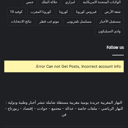
الولايات المتحدة الامريكانية
امزازي
جلالة الملك
جنس
شقة الأرض
فيروس كورونا
كورونا
كورونا المغرب
كوفيد 19
مستقبل الأخبار
مسلسل تلفزيونى
موتو غب قطر
نتائج الانتخابات
وادي السيليكون
Follow us
Error Can not Get Posts, Incorrect account info.
النهار المغربية جريدة يومية مغربية مستقلة شاملة تنشر أخبار وطنية ودولية :
النهار الرياضي - ملفات خاصة - عدالة - مجتمع - حوادث - إقتصاد - ربورتاج -
فن