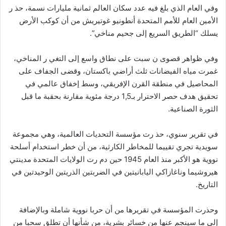
وفي العام الذي بلغ فيه عدد سكان العالم ثمانية مليارات نسمة، حذ ر
الأمين العام للأمم المتحدة أنطونيو غوتيريش من أن كوكب الأرض
يسلك “الطريق السريع إلى جحيم مناخي”.
وفي ظواهر قصوى ن سبت على نطاق واسع إلى التغي ر المناخي،
غمرت مياه الفيضانات ثلث أراضي باكستان، وقضى الجفاف على
المحاصيل في منطقة القرن الإفريقي، وسط إخفاق عالمي في
تحقيق هدف حصر الاحترار بـ1,5 درجة مئوية مقارنة بحقبة ما قبل
الثورة الصناعية.
في تقرير سنوي، حذ رت مؤسسة التحديات العالمية، وهي مجموعة
سويدية تجري تقييما للمخاطر الكارثية، من أن خطر استخدام أسلحة
نووية هو الأكبر منذ العام 1945 حين دم رت الولايات المتحدة مدينتي
هيروشيما وناغازاكي اليابانيتين في الضربتين الذريتين الوحيدتين في
التاريخ.
وحذرت المؤسسة في تقريرها من أن حربا نووية شاملة وبالإضافة
إلى ما سينجم عنها من خسائر بشرية، من شأنها أن تطلق سحبا من