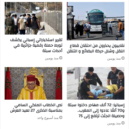
ف
ر
ث
ر
ق
ب
ا
ع
ف
ك
ة
أ
تقرير استخباراتي إسباني يكشف
س
تورط حملة رقمية جزائرية في
نقابيون يحذرون من احتقان قطاع
إ
أحداث سبتة
النقل وشلل حركة البضائع و التنقل
ف
منذ يومين
منذ يومين
ر
ي
ق
ي
ا
ل
ل
أ
إسبانيا: 72 ألف مهاجر دخلوا سبتة
نص الخطاب الملكي السامي
م
و70 ألفًا عادوا إلى المغرب..
بمناسبة الذكرى 27 لعيد العرش
م
وحصيلة الجثث ترتفع إلى 75
منذ أسبوع واحد
منذ يومين