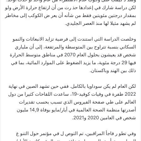
لكن دراسة شارك في إعدادها حذ رت من أن ارتفاع حرارة الأرض ولو
بمقدار درجتين مئويتين فقط من شأنه أن يعر ض الكوكب إلى مخاطر
لم يشهد مثيلا لها منذ العصر الجليدي.
وخلصت الدراسة التي استندت إلى فرضية تزايد الانبعاثات والنمو
السكاني بنسبة تتراوح بين المتوسطة والمرتفعة، إلى أن ملياري
شخص قد يعيشون بحلول العام 2070 في مناطق متوسط الحرارة
فيها 29 درجة مئوية، ما يزيد الضغوط على الموارد المائية، بما في
ذلك بين الهند وباكستان.
لكن العام لم يكن سوداويا بالكامل. ففي حين تشهد الصين في نهاية
2022 طفرة في وفيات كوفيد-19، ساعدت اللقاحات كثيرا من دول
العالم على طي صفحة الفيروس الذي تسبب بحسب تقديرات
أصدرتها منظمة الصحة العالمية في أيار/مايو بوفاة 14,9 مليون
شخص في العامين 2020 و2021.
وفي تطو ر فاجأ المراقبين، تم التوص ل في مؤتمر حول التنو ع