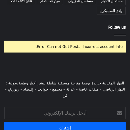
مستقبل الأخبار
مسلسل تلفزيونى
موتو غب قطر
نتائج الانتخابات
وادي السيليكون
Follow us
Error Can not Get Posts, Incorrect account info.
النهار المغربية جريدة يومية مغربية مستقلة شاملة تنشر أخبار وطنية ودولية :
النهار الرياضي - ملفات خاصة - عدالة - مجتمع - حوادث - إقتصاد - ربورتاج -
فن
أدخل
بريدك
الإلكتروني