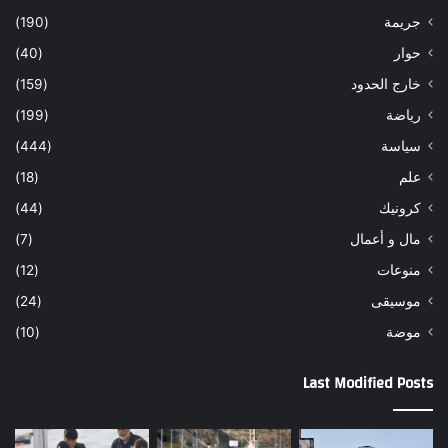
جريمة
(190)
حوار
(40)
خارج الحدود
(159)
رياضة
(199)
سياسة
(444)
علم
(18)
كرونيك
(44)
مال و أعمال
(7)
منوعات
(12)
موسيقى
(24)
موضة
(10)
Last Modified Posts