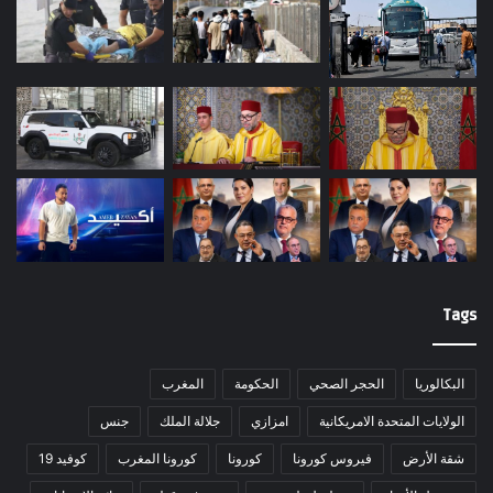
Tags
البكالوريا
الحجر الصحي
الحكومة
المغرب
الولايات المتحدة الامريكانية
امزازي
جلالة الملك
جنس
شقة الأرض
فيروس كورونا
كورونا
كورونا المغرب
كوفيد 19