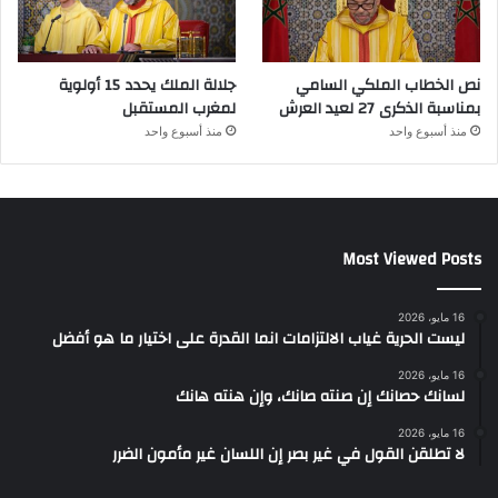
نص الخطاب الملكي السامي
جلالة الملك يحدد 15 أولوية
بمناسبة الذكرى 27 لعيد العرش
لمغرب المستقبل
منذ أسبوع واحد
منذ أسبوع واحد
Most Viewed Posts
16 مايو، 2026
ليست الحرية غياب الالتزامات انما القدرة على اختيار ما هو أفضل
16 مايو، 2026
لسانك حصانك إن صنته صانك، وإن هنته هانك
16 مايو، 2026
لا تطلقن القول في غير بصر إن اللسان غير مأمون الضرر