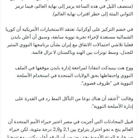
(منتصف الليل في هذه الساعة يرمز إلى نهاية العالم، فيما ترمز
الثواني المئة إلى خطر اقتراب نهاية العالم).
في خضم التركيز على أوكرانيا، تعتقد الاستخبارات الأمريكية أن كوريا
الشمالية مستعدة لإجراء تجربة نووية سابعة، وسبق أن أعلن بايدن
فعليا تلاشي احتمالات الاتفاق مع إيران بشأن برنامجها النووي المثير
للجدل، وسط توترات بين الهند وباكستان لا تزال قائمة.
ووج هت بينيدكت انتقادا لمراجعة إدارة بايدن موقفها في الملف
النووي واحتفاظها بحق الولايات المتحدة في استخدام الأسلحة
النووية في “ظروف قصوى”.
وقالت “أعتقد أن هناك نوعا من التآكل المط رد في القدرة على
إدارة الأسلحة النووية”.
قبيل المحادثات التي أجريت في مصر اعتبر خبراء الأمم المتحدة أن
العالم يتج ه نحو احترار يتراوح بين 2,1 و2,9 درجة مئوية، لكن خبراء
من خارج الهيئة الأممية يحذ رون من أن الرقم أعلى بكثير، مع تسجيل