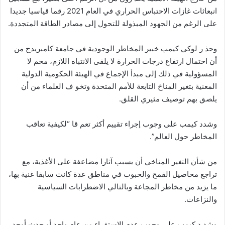
انبعاثات غازات الاحتباس الحراري في العام 2021 رقما قياسيا جديدا
على الرغم من الجهود المبذولة للتحول إلى مصادر الطاقة المتجددة.
وحذ ر لوكي كيمب خبير المخاطر الوجودية في جامعة كامبريدج من
أن احتمال ارتفاع درجات الحرارة لا يلقى الانتباه اللازم، محم لا
المسؤولية في ذلك إلى مبدأ الإجماع في الهيئة الحكومية الدولية
المعنية بتغير المناخ التابعة للأمم المتحدة وتخو ف العلماء من أن
يلصق بهم توصيف مثيري القلق.
وشدد كيمب على وجوب إجراء تقييم أكثر تعم قا “لكيفية تعاقب
المخاطر حول العالم”.
من شأن التغير المناخي أن يسبب آثارا مضاعفة على الأغذية، مع
تراجع محاصيل القمح والحبوب في مناطق عدة كانت سابقا غنية بها،
ما يزيد من مخاطر المجاعة وبالتالي الاضطرابات السياسية
والنزاعات.
وشد د كيمب على وجوب عدم الاستقراء من عام واحد أو حدث أوحد.