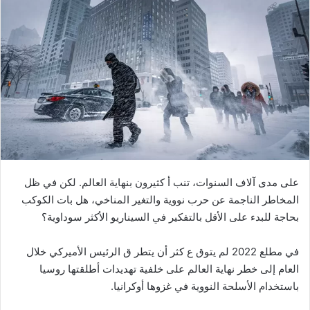
ر
ي
د
ا
إ
ل
ك
ت
ر
و
ن
على مدى آلاف السنوات، تنب أ كثيرون بنهاية العالم. لكن في ظل
ي
المخاطر الناجمة عن حرب نووية والتغير المناخي، هل بات الكوكب
ا
بحاجة للبدء على الأقل بالتفكير في السيناريو الأكثر سوداوية؟
في مطلع 2022 لم يتوق ع كثر أن يتطر ق الرئيس الأميركي خلال
العام إلى خطر نهاية العالم على خلفية تهديدات أطلقتها روسيا
باستخدام الأسلحة النووية في غزوها أوكرانيا.