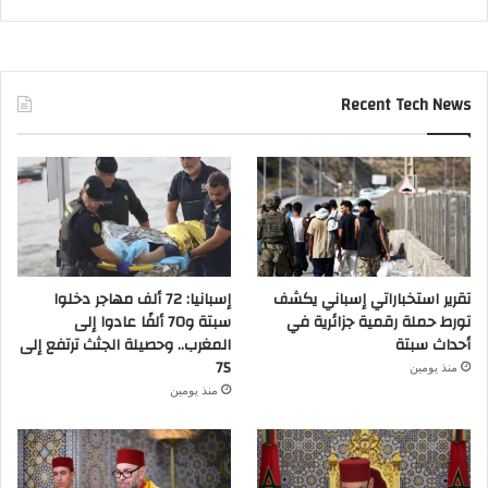
Recent Tech News
تقرير استخباراتي إسباني يكشف
إسبانيا: 72 ألف مهاجر دخلوا
تورط حملة رقمية جزائرية في
سبتة و70 ألفًا عادوا إلى
أحداث سبتة
المغرب.. وحصيلة الجثث ترتفع إلى
75
منذ يومين
منذ يومين