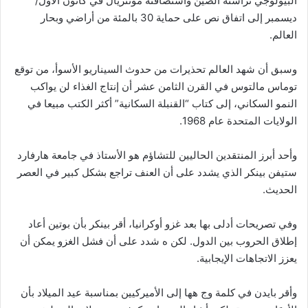
البيولوجي ترأسته الصين واستضافته مونتريال في كانون الأول/
ديسمبر إلى اتفاق نص على حماية 30 بالمئة من أراضي وبحار
العالم.
وسبق أن شهد العالم تحذيرات من حدوث السيناريو الأسوأ، من توقع
توماس مالتوس في القرن الثامن عشر أن إنتاج الغذاء لن يواكب
النمو السكاني، إلى كتاب “القنبلة السكانية” أكثر الكتب مبيعا في
الولايات المتحدة عام 1968.
وأحد أبرز المنتقدين الحاليين للتشاؤم هو الأستاذ في جامعة هارفارد
ستيفن بينكر الذي يشدد على أن العنف تراجع بشكل كبير في العصر
الحديث.
وفي تصريحات أدلى بها بعد غزو أوكرانيا، أقر بينكر بأن بوتين أعاد
إطلاق الحروب بين الدول. لكن ه شدد على أن فشل الغزو يمكن أن
يعزز الاتجاهات الإيجابية.
وأقر بايدن في كلمة وج هها إلى الأميركيين بمناسبة عيد الميلاد بأن