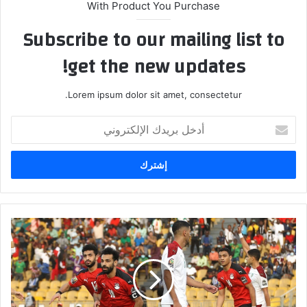
With Product You Purchase
Subscribe to our mailing list to
get the new updates!
Lorem ipsum dolor sit amet, consectetur.
أ
د
خ
ل
ب
ر
ي
د
ر
ك
ح
ا
ل
ل
ة
إ
ا
ل
ل