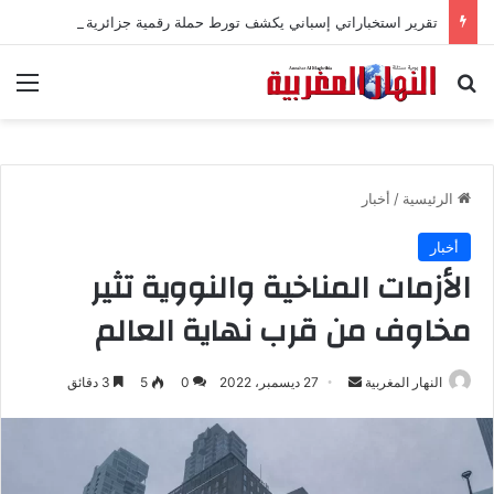
تقرير استخباراتي إسباني يكشف تورط حملة رقمية جزائرية في أحداث سبتة
بحث عن
الق
الرئيسية
/
أخبار
أخبار
الأزمات المناخية والنووية تثير
مخاوف من قرب نهاية العالم
النهار المغربية
أ
27 ديسمبر، 2022
0
5
3 دقائق
ر
س
ل
ب