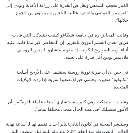
الغبار تحجب الشمس وتقل ص القدرة على زراعة الأغذية وتؤدي إلى
“فترة من الفوضى والعنف، غالبية الناجين سيموتون من الجوع
خلالها”.
وقالت المحاض رة في جامعة شيكاغو كينيت بينيدكت التي قادت
فريق معدي القسم النووي للتقرير، إن المخاطر أكبر مما كانت عليه
أثناء أزمة الصواريخ الكوبية، إذ يبدو مستشارو الرئيس الروسي
فلاديمير بوتين أقل قدرة على لجمه.
في حين أن أي ضربة نووية روسية ستشمل على الأرجح أسلحة
“تكتيكية” صغيرة، يخشى خبراء تصعيدا سريعا إذا ردت الولايات
المتحدة.
وشد دت بينيدكت وهي كبيرة مستشاري “مجلة علماء الذرة” من أن
الأمور ستسلك “في هذه الحال منحى مختلفا تماما”.
وستنشر المجلة في كانون الثاني/يناير أحدث تقييم لها لـ”ساعة نهاية
العالم” المضبوطة منذ العام 2021 عند مئة ثانية قبل منتصف الليل