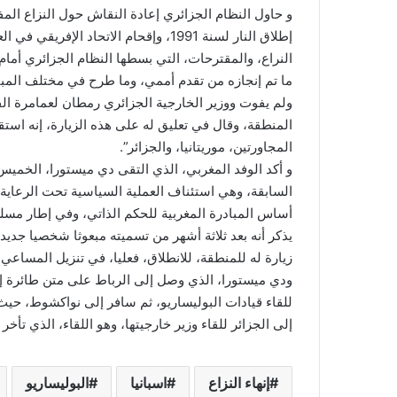
و حاول النظام الجزائري إعادة النقاش حول النزاع الم
إطلاق النار لسنة 1991، وإقحام الاتحاد 
النراع، والمقترحات، التي بسطها النظام الجزائري أمام د
ما تم إنجازه من تقدم أممي، وما طرح في مختلف المبا
ولم يفوت ووزير الخارجية الجزائري رمطان لعمامرة ال
المنطقة، وقال في تعليق له على هذه الزيارة، إنه استق
المجاورتين، موريتانيا، والجزائر”.
و أكد الوفد المغربي، الذي التقى دي ميستورا، الخمي
السابقة، وهي استئناف العملية السياسية تحت الرعاية
أساس المبادرة المغربية للحكم الذاتي، وفي إطار مسلس
يذكر أنه بعد ثلاثة أشهر من تسميته مبعوثا شخصيا جديدا
زيارة له للمنطقة، للانطلاق، فعليا، في تنزيل المساعي 
ودي ميستورا، الذي وصل إلى الرباط على متن طائرة إسب
للقاء قيادات البوليساريو، ثم سافر إلى نواكشوط، حيث 
إلى الجزائر للقاء وزير خارجيتها، وهو اللقاء، الذي تأ
إنهاء النزاع
اسبانيا
البوليساريو