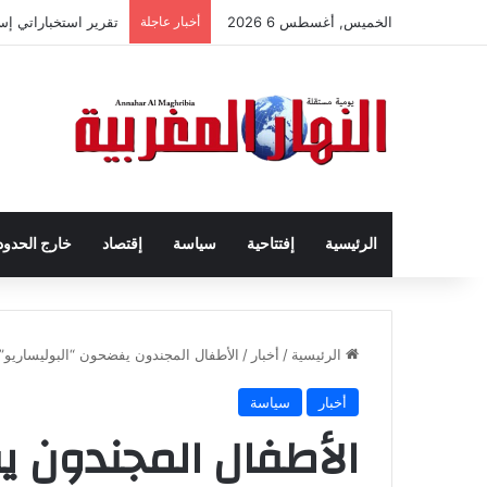
الخميس, أغسطس 6 2026
أخبار عاجلة
تقرير استخباراتي إ
الرئيسية
إفتتاحية
سياسة
إقتصاد
خارج الحدود
الرئيسية
/
أخبار
/
الأطفال المجندون يفضحون “البوليساريو” و
أخبار
سياسة
الأطفال المجندون ي