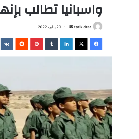
واسبانيا تطالب بإنهاء
tarik drar
أ
23 يناير، 2022
ر
فيسبوك
‫X
لينكدإن
‏Tumblr
بينتيريست
‏Reddit
‏te
س
ل
ب
ر
ي
د
ا
إ
ل
ك
ت
ر
و
ن