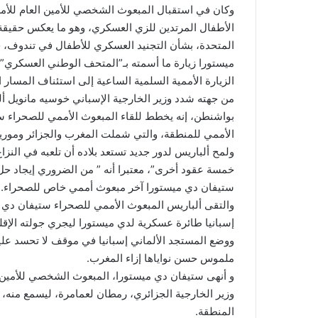
وكان في استقبال المبعوث الشخصي للأمين العام للأمم
الأطفال المرتدين للزي العسكري، وهو ما يعكس حقيقة 
المتحدة، بشأن التجنيد العسكري للأطفال في تندوف، 
ميستورا زيارة ما أسمته بـ”المتحف الوطني العسكري”
الزيارة الأممية السلمية الساعية إلى استئناف المسار 
من جهته شدد وزير الخارجية الإسباني خوسيه مانويل أ
بواشنطن، إنه يخطط للقاء المبعوث الأممي للصحراء ست
الأممي للمنطقة، والتي شملت المغرب والجزائر وموريت
ولمح ألباريس لدور جديد تستعد بلاده أن تلعبه في النزاع
خمسة عقود أخرى”، معتبرا أنه ” من الضروري إيجاد حل
ستيفان دي ميستورا آخر مبعوث أممي خاص للصحراء.
والتقى ألباريس المبعوث الأممي للصحراء ستيفان دي 
إسبانيا طائرة عسكرية لدي ميستورا ليجري جولته الإقلي
ووضع المستجد الألماني إسبانيا في موقف لا تحسد علي
ملموس حسن نواياها إزاء المغرب.
و أنهى ستيفان دي ميستورا، المبعوث الشخصي للأمين ال
وزير الخارجية الجزائري، رمطان لعمامرة، ليسمع منه،
المنطقة.