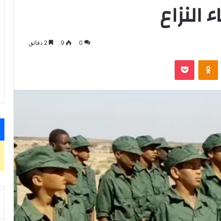
 النزاع
0
9
2 دقائق
VKontak
Odnoklassniki
‫Pocket