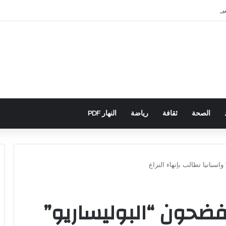
سباني يكشف تورط حملة رقمية جزائرية في أحداث سبتة
الصحة
ثقافة
رياضة
النهار PDF
اسبانيا تطالب بإنهاء النزاع
فضحون “البوليساريو”