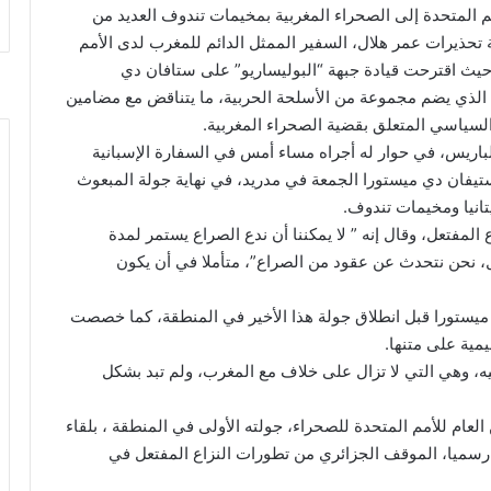
 المتحدة إلى الصحراء المغربية بمخيمات تندوف العديد من
تحذيرات عمر هلال، السفير الممثل الدائم للمغرب لدى الأمم
حيث اقترحت قيادة جبهة “البوليساريو” على ستافان دي
 الذي يضم مجموعة من الأسلحة الحربية، ما يتناقض مع مضامين
السياسي المتعلق بقضية الصحراء المغربية.
لباريس، في حوار له أجراه مساء أمس في السفارة الإسبانية
يفان دي ميستورا الجمعة في مدريد، في نهاية جولة المبعوث
انيا ومخيمات تندوف.
 المفتعل، وقال إنه ” لا يمكننا أن ندع الصراع يستمر لمدة
، نحن نتحدث عن عقود من الصراع”، متأملا في أن يكون
ميستورا قبل انطلاق جولة هذا الأخير في المنطقة، كما خصصت
مية على متنها.
ه، وهي التي لا تزال على خلاف مع المغرب، ولم تبد بشكل
عام للأمم المتحدة للصحراء، جولته الأولى في المنطقة ، بلقاء
 رسميا، الموقف الجزائري من تطورات النزاع المفتعل في