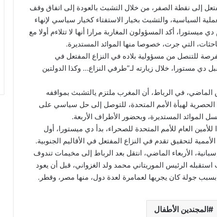
فتعل إلى نقطة الصفر، من خلال التشبث بالعودة إلى اتفاق وقف
الإفريقي في العملية السياسية، والتشبث بخيار الاستفتاء كخيار سياسي لإنهاء
ي ميستورا، أكد المسؤولون المغاربة مرارا أنها لا تتلاءم أولا مع
حثات، التي جرت، خصوصا منها الموائد المستديرة.
فرصة للتنصل من مسؤولية بلاده في النزاع المفتعل في
بل دي مستورا، خلال زيارته لـ”طرفي النزاع… وكذا الدولتين
س الماضي، في الرباط، أن المغرب ملتزم يالتشبث بمواقفه
 الحصرية لهيأة الأمم المتحدة، للتوصل إلى حل سياسي على
ل الموائد المستديرة، وبحضور الأطراف الأربعة.
 للأمين العام للأمم المتحدة للصحراء، بدأ دي ميستورا، أول
الأممية لتحقيق تقدم في النزاع المفتعل في الأقاليم الجنوبية.
انية، الأربعاء الماضي، انتقل بعد الرباط إلى مخيمات تندوف
استقبله الرئيس الموريتاني محمد ولد الغزواني، قبل أن يعود
خر بسبب جولة كان يجريها لعمامرة لعدة دول، منها مصر، وقطر.
المجندين الأطفال