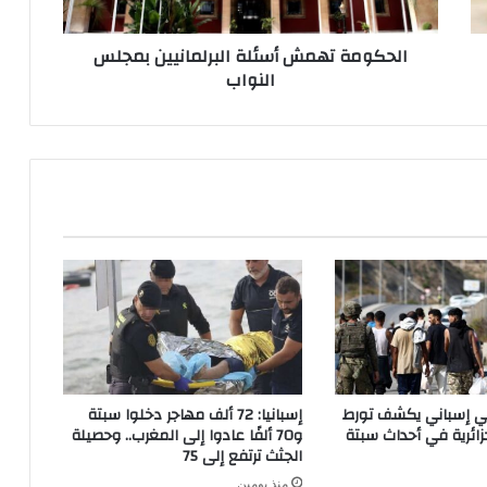
ت
ه
الحكومة تهمش أسئلة البرلمانيين بمجلس
م
النواب
ش
أ
س
ئ
ل
ة
ا
ل
ب
ر
ل
م
ا
ن
ي
اتي إسباني يكشف تورط
إسبانيا: 72 ألف مهاجر دخلوا سبتة
ي
ائرية في أحداث سبتة
و70 ألفًا عادوا إلى المغرب.. وحصيلة
ن
الجثث ترتفع إلى 75
ب
منذ يومين