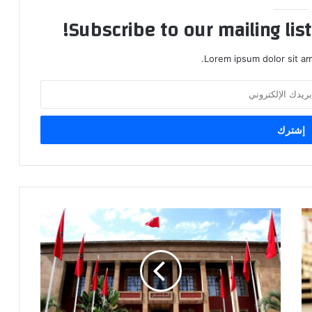
Subscribe to our mailing lis
Lorem ipsum dolor sit am
ا
ل
ح
ك
و
م
ة