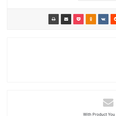
‏Reddit
‏VKontakte
Odnoklassniki
‫Pocket
مشاركة عبر البريد
طباعة
With Product You