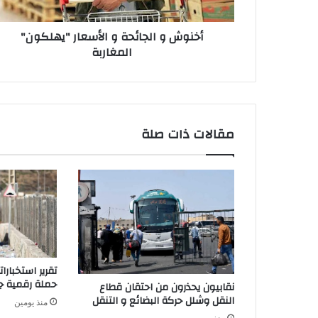
ل
و
ج
ن
أخنوش و الجائحة و الأسعار "يهلكون"
ا
ي
المغاربة
ئ
ح
ة
و
ا
ل
مقالات ذات صلة
أ
س
ع
ا
ر
"
ي
ه
ل
تقرير استخبار
ك
حملة رقمية جز
نقابيون يحذرون من احتقان قطاع
و
النقل وشلل حركة البضائع و التنقل
منذ يومين
ن