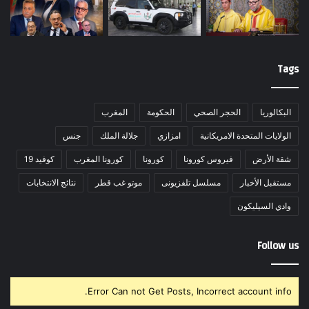
Tags
البكالوريا
الحجر الصحي
الحكومة
المغرب
الولايات المتحدة الامريكانية
امزازي
جلالة الملك
جنس
شقة الأرض
فيروس كورونا
كورونا
كورونا المغرب
كوفيد 19
مستقبل الأخبار
مسلسل تلفزيونى
موتو غب قطر
نتائج الانتخابات
وادي السيليكون
Follow us
Error Can not Get Posts, Incorrect account info.