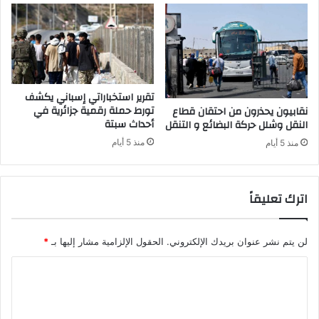
ى
ا
ت
ل
س
م
ت
م
أ
ل
ن
ك
ف
ة
تقرير استخباراتي إسباني يكشف
ا
تورط حملة رقمية جزائرية في
نقابيون يحذرون من احتقان قطاع
ل
أحداث سبتة
النقل وشلل حركة البضائع و التنقل
ع
منذ 5 أيام
منذ 5 أيام
م
ل
ف
اترك تعليقاً
ي
ب
ك
ي
لن يتم نشر عنوان بريدك الإلكتروني.
الحقول الإلزامية مشار إليها بـ
*
ن
ا
ل
ت