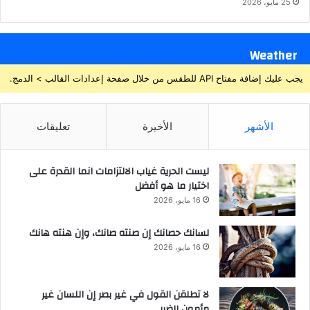
25 مايو، 2026
Weather
يجب عليك إضافة مفتاح API للطقس من خلال صفحة إعدادات القالب > الدمج.
الأشهر
الأخيرة
تعليقات
ليست الحرية غياب الالتزامات انما القدرة على
اختيار ما هو أفضل
16 مايو، 2026
لسانك حصانك إن صنته صانك، وإن هنته هانك
16 مايو، 2026
لا تطلقن القول في غير بصر إن اللسان غير
مأمون الضرر