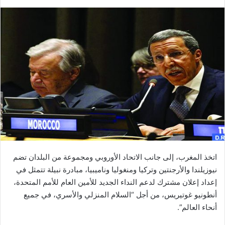
ر
س
ل
ب
ر
ي
د
ا
إ
ل
ك
ت
ر
اتخذ المغرب، إلى جانب الاتحاد الأوروبي ومجموعة من البلدان تضم
و
نيوزيلندا والأرجنتين وتركيا ومنغوليا وناميبيا، مبادرة نبيلة تتمثل في
ن
إعداد إعلان مشترك لدعم النداء الجديد للأمين العام للأمم المتحدة،
ي
أنطونيو غوتيريس، من أجل “السلام المنزلي والأسري، في جميع
ا
أنحاء العالم”.