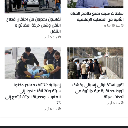
سلطات سبتة تمنع طاقم القناة
نقابيون يحذرون من احتقان قطاع
الثانية من التغطية الإعلامية
النقل وشلل حركة البضائع و
منذ 16 ساعة
التنقل
منذ 5 أيام
تقرير استخباراتي إسباني يكشف
إسبانيا: 72 ألف مهاجر دخلوا
تورط حملة رقمية جزائرية في
سبتة و70 ألفًا عادوا إلى
أحداث سبتة
المغرب.. وحصيلة الجثث ترتفع إلى
75
منذ 5 أيام
منذ 5 أيام