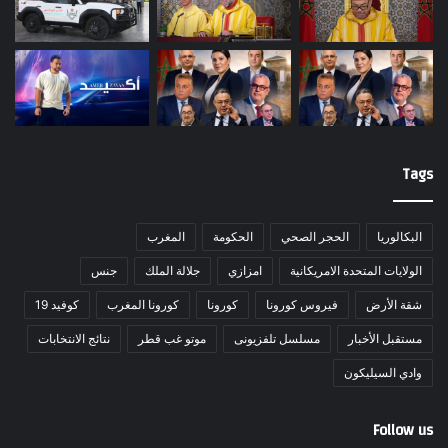
Tags
البكالوريا
الحجر الصحي
الحكومة
المغرب
الولايات المتحدة الامريكانية
امزازي
جلالة الملك
جنس
شقة الأرض
فيروس كورونا
كورونا
كورونا المغرب
كوفيد 19
مستقبل الأخبار
مسلسل تلفزيونى
موتو غب قطر
نتائج الانتخابات
وادي السيليكون
Follow us