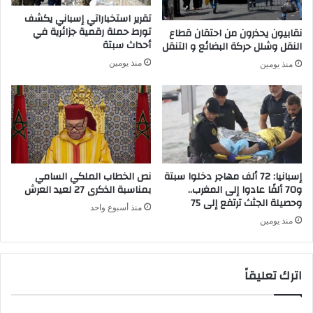
ت
تقرير استخباراتي إسباني يكشف
ب
ج
تورط حملة رقمية جزائرية في
نقابيون يحذرون من احتقان قطاع
ط
م
أحداث سبتة
النقل وشلل حركة البضائع و التنقل
ن
ي
منذ يومين
منذ يومين
ج
ع
ة
م
أ
ق
ص
ا
ي
و
ل
ل
ة
ا
و
ت
إسبانيا: 72 ألف مهاجر دخلوا سبتة
نص الخطاب الملكي السامي
ف
و70 ألفًا عادوا إلى المغرب..
بمناسبة الذكرى 27 لعيد العرش
ا
وحصيلة الجثث ترتفع إلى 75
منذ أسبوع واحد
س
منذ يومين
ا
ب
ت
اترك تعليقاً
د
ا
ء