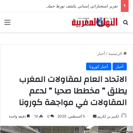
تقرير استخباراتي إسباني يكشف تورط حملة رقمية جزائرية في أحداث سبتة
بحث عن
الق
الرئيسية
/
أخبار
أخبار
أخبار كورونا
الاتحاد العام لمقاولات المغرب
يطلق ” مخططا صحيا ” لدعم
المقاولات في مواجهة كورونا
لكبير بن لكريم
أ
5 أغسطس، 2020
0
10
دقيقة واحدة
ر
س