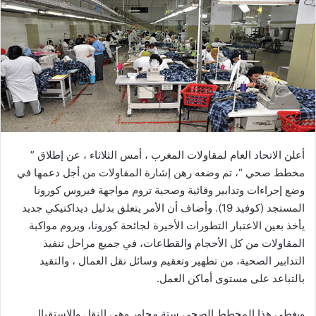
ل
ب
ر
ي
د
ا
إ
ل
ك
أعلن الاتحاد العام لمقاولات المغرب ، أمس الثلاثاء ، عن إطلاق ”
ت
مخطط صحي “، تم وضعه رهن إشارة المقاولات من أجل دعمها في
ر
وضع إجراءات وتدابير وقائية وصحية تروم مواجهة فيروس كورونا
و
المستجد (كوفيد 19). وأضاف أن الأمر يتعلق بدليل ديداكتيكي جديد
ن
يأخذ بعين الاعتبار التطورات الأخيرة لجائحة كورونا، ويروم مواكبة
ي
المقاولات من كل الأحجام والقطاعات، في جميع مراحل تنفيذ
ا
التدابير الصحية، من تطهير وتعقيم وسائل نقل العمال ، والتقيد
بالتباعد على مستوى أماكن العمل.
ويغطي هذا المخطط الصحي ستة محاور وهي النقل والاستقبال