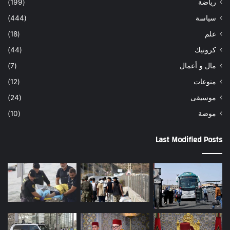
رياضة
(199)
سياسة
(444)
علم
(18)
كرونيك
(44)
مال و أعمال
(7)
منوعات
(12)
موسيقى
(24)
موضة
(10)
Last Modified Posts