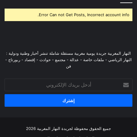
Error Can not Get Posts, Incorrect account info.
النهار المغربية جريدة يومية مغربية مستقلة شاملة تنشر أخبار وطنية ودولية :
النهار الرياضي - ملفات خاصة - عدالة - مجتمع - حوادث - إقتصاد - ربورتاج -
فن
أدخل
بريدك
الإلكتروني
جميع الحقوق محفوظة لجريدة النهار المغربية 2026