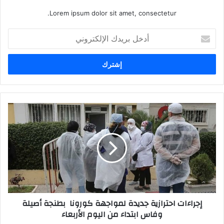
Lorem ipsum dolor sit amet, consectetur.
أ
د
خ
ل
ب
ر
ي
د
إ
ك
ج
ا
ر
ل
ا
إ
ء
ل
ا
ك
ت
ت
ا
ر
ح
إجراءات احترازية جديدة لمواجهة كورونا بطنجة أصيلة
و
ت
وفاس ابتداء من اليوم الأربعاء
ن
ر
ي
ا