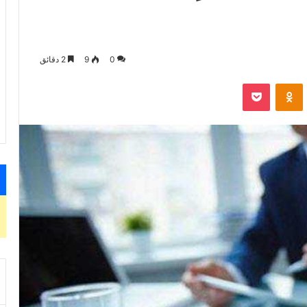
0
9
2 دقائق
VKontak
Odnoklassniki
‫Pocket