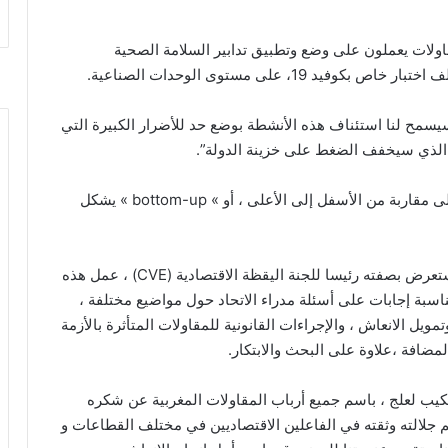
قاولات يعملون على وضع وتطبيق تدابير السلامة الصحية
وسيسمح لنا استئناف هذه الأنشطة بوضع حد للأضرار الكبيرة التي
ر الذي سيخفف الضغط على خزينة الدولة”.
واعتبر بشعبون، أن المخطط الذي تم إعداده اعتمادا على مقاربة من الأسفل إلى الأعلى ، أو » bottom-up » يشكل
و أفاد بلاغ للاتحاد العام لمقاولات المغرب بأن الوزير استعرض بصفته رئيسا للجنة اليقظة الاقتصادية (CVE) ، عمل هذه
اسبة إجابات على أسئلة مدراء الاتحاد حول مواضيع مختلفة ،
مويل الانعاش ، والإجراءات القانونية للمقاولات المتأثرة بالأزمة
لمضافة ،علاوة على البحث والابتكار.
كيب لعلج ، باسم جميع أرباب المقاولات المغربية عن شكره
جلالته وثقته في الفاعلين الاقتصاديين في مختلف القطاعات و