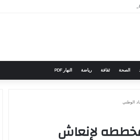
باني يكشف تورط حملة رقمية جزائرية في أحداث سبتة
الصحة
ثقافة
رياضة
النهار PDF
اد الوطني
مخططه لإنعاش