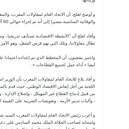
و أوضح لعلج، أن الاتحاد العام لمقاولات المغرب، والم
والوقائية المناسبة،مشيرا إلى أنه تم إجراء حوالي 60 ألف اختبار خاص بكوفيد 19، على مستوى الوحدات الصناعية.
وأفاد لعلج أن “الأنشطة الاقتصادية تستأنف تدريجيا.. 
تطال مقاولاتنا، وتلك التي تهم فرص الشغل، وهو الأم
أيضا « أداة عمل لجميع القطاعات ».
اللجنة من أجل إنعاش الاقتصاد الوطني، حيث قدم بالمن
من قبيل إدماج القطاع غير المهيكل ، وإصلاح الإدارة ، وت
، وآليات تدبير الأزمة ، وتعويضات الضريبة على القيمة ا
و أعرب رئيس الاتحاد العام لمقاولات المغرب السيد ش
وامتنانه لصاحب الجلالة الملك محمد السادس على دعم 