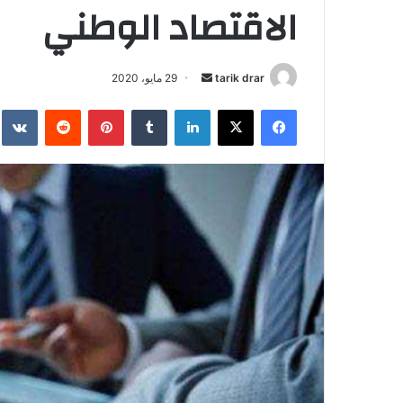
الاقتصاد الوطني
tarik drar
أ
29 مايو، 2020
ر
فيسبوك
‫X
لينكدإن
‏Tumblr
بينتيريست
‏Reddit
‏te
س
ل
ب
ر
ي
د
ا
إ
ل
ك
ت
ر
و
ن