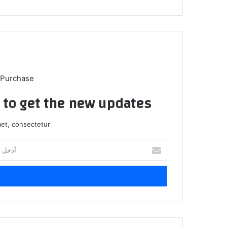
ب
 Purchase
t to get the new updates!
et, consectetur.
أ
د
خ
ل
ب
ر
ي
د