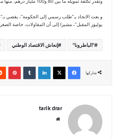
وتقدر تكلفة تمويله ما بين 80 و100 مليار درهم، منها مبلغ 60 مليار درهم كضمان ممنوح في إطار ” ضمان انتعاش.
و بعث الاتحاد بـ”طلب رسمي إلى الحكومة”، يقضي بـ”ضر
يوليوز المقبل”، مشيرا إلى أن المقاولات، خاصة الص
"الباطرونا"
إنعاش الاقتصاد الوطني
فيسبوك
‫X
لينكدإن
‏Tumblr
بينتيريست
شاركها
tarik drar
موق
ع
الوي