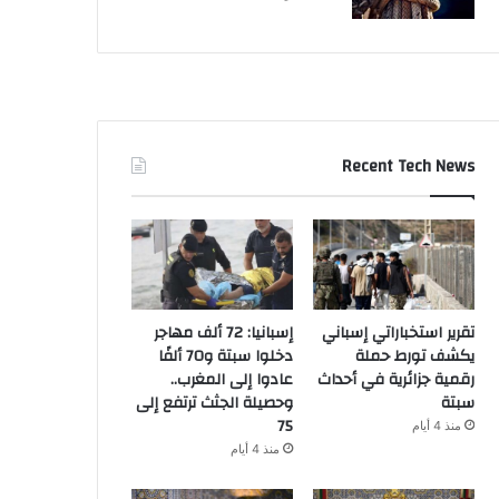
Recent Tech News
تقرير استخباراتي إسباني
إسبانيا: 72 ألف مهاجر
يكشف تورط حملة
دخلوا سبتة و70 ألفًا
رقمية جزائرية في أحداث
عادوا إلى المغرب..
سبتة
وحصيلة الجثث ترتفع إلى
75
منذ 4 أيام
منذ 4 أيام