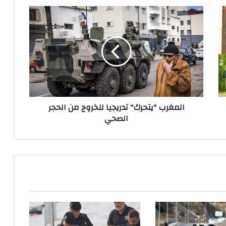
ا
ل
م
غ
ر
ب
"
ي
ت
المغرب "يتحرك" تدريجيا للخروج من الحجر
ح
الصحي
ر
ك
"
ت
د
ر
ي
ج
ي
ا
ل