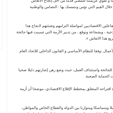
نا و تقوي عزيمتنا للمضي قدما من أجل إنجاح الانعاش
خلال القيم التي نؤمن ونتمسك بها : التضامن والوطنية
اعلين الاقتصاديين لمواصلة التزامهم وتعبئتهم لانجاح هذا
ذجية ، وبشجاعة وتوقع ، من تدبير الأزمة التي تسببت فيها جائحة
ال ،وفقا للنظام الأساسي و القانون الداخلي للاتحاد العام
 للجائحة واستئناف العمل، حيث وضع رهن إشارتهم دليلا صحيا
 الحماية الصحية.
 اقتراحه المتعلق بمخطط الإقلاع الاقتصادي، موضحا أن أزمة
ا ومتماسكا ومتوازنا بين الدولة والقطاع الخاص والمواطن،