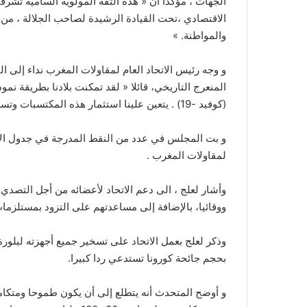
الجهات ، مؤكدا أن « هذه الثقة المولوية السامية تشرف
الاقتصادي ،تحت القيادة الرشيدة لصاحب الجلالة ، من 
والمواطنة. »
و وجه رئيس الاتحاد العام لمقاولات المغرب نداء إلى الف
المنعرج التاريخي، قائلا « لقد تمكنت بلادنا بطريقة نمو
(كوفيد -19) . يتعين علينا استثمار هذه المكتسبات وتسريع هذا الانعاش ».
و بت المجلس في عدد من النقط المدرجة في جدول الأعم
لمقاولات المغرب .
وأشار لعلج ، الى دعم الاتحاد لأعضائه من أجل التصدي
ووقائيا، بالإضافة إلى مساعدتهم على التزود بمستلزمات
وذكر لعلج بعمل الاتحاد على تسخير جميع أجهزته لبلورة
بحجم جائحة كورونا تستدعي ردا كبيرا.
و أوضح المتحدث أنه يتطلع إلى أن يكون طموحا ومتكامل