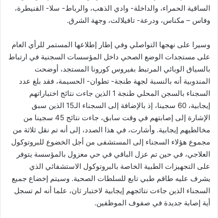
الساقية الحمراء، والداخلة- وادي الذهب، والرباط- سلا- القنيطرة،
وفاس – مكناس، ودرعة- تافيلالت، وجهة الشرق.
وسيرا على نهجها التواصلي وفي إطار إطلاعها المستمر للرأي العام
على مستجدات الوضع الصحي داخل المؤسسات السجنية في ارتباط
بالسياق الوبائي المرتبط بفيروس كورونا المستجد، أوضحت
المندوبية أنه بالنسبة لجهة طنجة- تطوان- الحسيمة، فقد بلغ عدد
السجناء بالسجن المحلي طنجة 1 الذين جاءت نتائج اختباراتهم
إيجابية، 60 سجينا، إذ بالإضافة إلى السجناء الـ15 الذين سبق
الإشارة إلى إصابتهم في وقت سابق، جاءت نتائج 45 سجينا من
مخالطيهم إيجابية. وأشارت، في هذا الصدد، إلى أنه تم نقل ثلاثة من
مجموع هؤلاء السجناء إلى المستشفى من أجل الخضوع للبروتوكول
العلاجي، في حين تم عزل الباقي في حي معزول بالمؤسسة يتوفر
على التجهيزات الطبية الخاصة بالبروتوكول الاستشفائي الذي
يشرف عليه طاقم طبي تابع للسلطات الصحية. وسيتم إخضاع جميع
السجناء الذين جاءت نتائجهم إيجابية لاختبار ثان، علما أنه لم تسجل
أية إصابة جديدة في صفوف الموظفين.