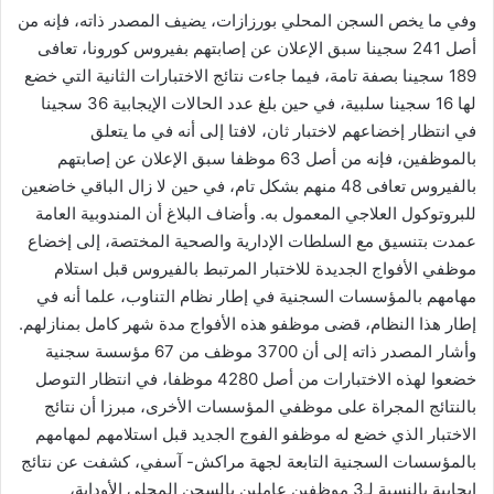
وفي ما يخص السجن المحلي بورزازات، يضيف المصدر ذاته، فإنه من
أصل 241 سجينا سبق الإعلان عن إصابتهم بفيروس كورونا، تعافى
189 سجينا بصفة تامة، فيما جاءت نتائج الاختبارات الثانية التي خضع
لها 16 سجينا سلبية، في حين بلغ عدد الحالات الإيجابية 36 سجينا
في انتظار إخضاعهم لاختبار ثان، لافتا إلى أنه في ما يتعلق
بالموظفين، فإنه من أصل 63 موظفا سبق الإعلان عن إصابتهم
بالفيروس تعافى 48 منهم بشكل تام، في حين لا زال الباقي خاضعين
للبروتوكول العلاجي المعمول به. وأضاف البلاغ أن المندوبية العامة
عمدت بتنسيق مع السلطات الإدارية والصحية المختصة، إلى إخضاع
موظفي الأفواج الجديدة للاختبار المرتبط بالفيروس قبل استلام
مهامهم بالمؤسسات السجنية في إطار نظام التناوب، علما أنه في
إطار هذا النظام، قضى موظفو هذه الأفواج مدة شهر كامل بمنازلهم.
وأشار المصدر ذاته إلى أن 3700 موظف من 67 مؤسسة سجنية
خضعوا لهذه الاختبارات من أصل 4280 موظفا، في انتظار التوصل
بالنتائج المجراة على موظفي المؤسسات الأخرى، مبرزا أن نتائج
الاختبار الذي خضع له موظفو الفوج الجديد قبل استلامهم لمهامهم
بالمؤسسات السجنية التابعة لجهة مراكش- آسفي، كشفت عن نتائج
إيجابية بالنسبة لـ3 موظفين عاملين بالسجن المحلي الأوداية،