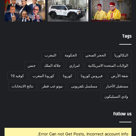
Tags
البكالوريا
الحجر الصحي
الحكومة
المغرب
الولايات المتحدة الامريكانية
امزازي
جلالة الملك
جنس
شقة الأرض
فيروس كورونا
كورونا
كورونا المغرب
كوفيد 19
مستقبل الأخبار
مسلسل تلفزيونى
موتو غب قطر
نتائج الانتخابات
وادي السيليكون
Follow us
Error Can not Get Posts, Incorrect account info.