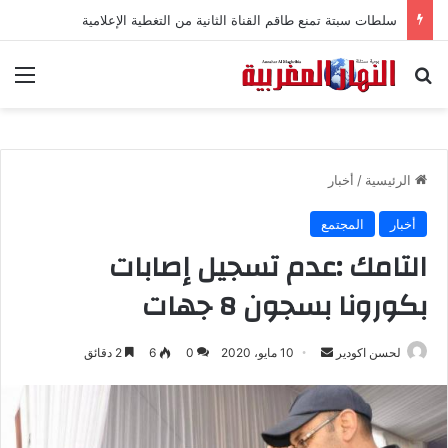
سلطات سبتة تمنع طاقم القناة الثانية من التغطية الإعلامية
بحث عن
الق
الرئيسية
/
أخبار
أخبار
المجتمع
التامك :عدم تسجيل إصابات
بكورونا بسجون 8 جهات
لحسن اكودير
أ
10 مايو، 2020
0
6
2 دقائق
ر
س
ل