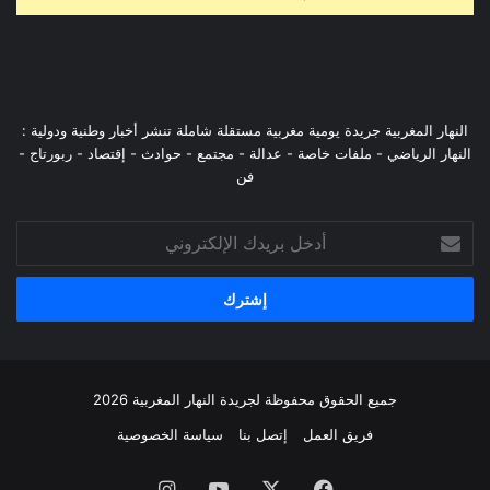
النهار المغربية جريدة يومية مغربية مستقلة شاملة تنشر أخبار وطنية ودولية :
النهار الرياضي - ملفات خاصة - عدالة - مجتمع - حوادث - إقتصاد - ربورتاج -
فن
أدخل
بريدك
الإلكتروني
جميع الحقوق محفوظة لجريدة النهار المغربية 2026
فريق العمل
إتصل بنا
سياسة الخصوصية
فيسبوك
‫X
‫YouTube
انستقرام