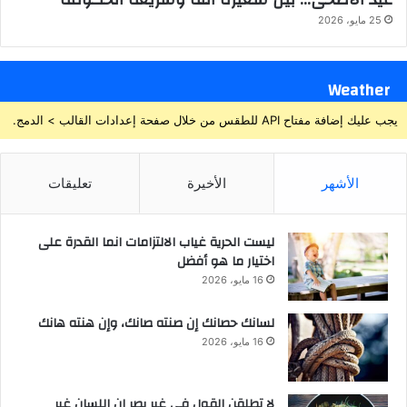
25 مايو، 2026
Weather
يجب عليك إضافة مفتاح API للطقس من خلال صفحة إعدادات القالب > الدمج.
الأشهر
الأخيرة
تعليقات
ليست الحرية غياب الالتزامات انما القدرة على
اختيار ما هو أفضل
16 مايو، 2026
لسانك حصانك إن صنته صانك، وإن هنته هانك
16 مايو، 2026
لا تطلقن القول في غير بصر إن اللسان غير