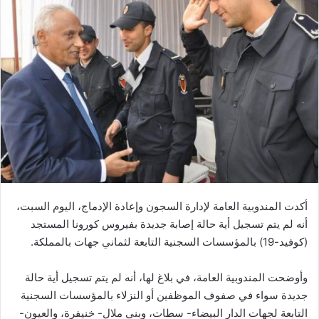
ب
ر
ي
د
ا
إ
ل
ك
ت
ر
و
ن
أكدت المندوبية العامة لإدارة السجون وإعادة الإدماج، اليوم السبت،
ي
أنه لم يتم تسجيل أية حالة إصابة جديدة بفيروس كورونا المستجد
ا
(كوفيد-19) بالمؤسسات السجنية التابعة لثماني جهات بالمملكة.
وأوضحت المندوبية العامة، في بلاغ لها، أنه لم يتم تسجيل أية حالة
جديدة سواء في صفوف الموظفين أو النزلاء بالمؤسسات السجنية
التابعة لجهات الدار البيضاء- سطات، وبني ملال- خنيفرة، والعيون-