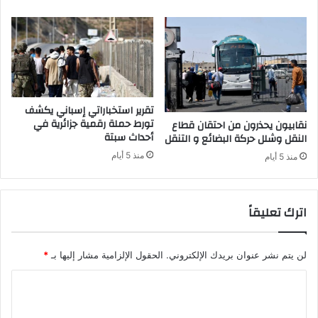
ر
و
س
ك
و
ر
و
تقرير استخباراتي إسباني يكشف
ن
تورط حملة رقمية جزائرية في
نقابيون يحذرون من احتقان قطاع
ا
أحداث سبتة
النقل وشلل حركة البضائع و التنقل
منذ 5 أيام
منذ 5 أيام
اترك تعليقاً
لن يتم نشر عنوان بريدك الإلكتروني.
الحقول الإلزامية مشار إليها بـ
*
ا
ل