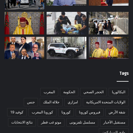
Tags
البكالوريا
الحجر الصحي
الحكومة
المغرب
الولايات المتحدة الامريكانية
امزازي
جلالة الملك
جنس
شقة الأرض
فيروس كورونا
كورونا
كورونا المغرب
كوفيد 19
مستقبل الأخبار
مسلسل تلفزيونى
موتو غب قطر
نتائج الانتخابات
وادي السيليكون