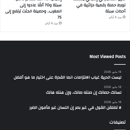
تورط حملة رقمية جزائرية في
سبتة و70 ألفًا عادوا إلى
أحداث سبتة
المغرب.. وحصيلة الجثث ترتفع إلى
75
منذ 4 أيام
منذ 4 أيام
Most Viewed Posts
16 مايو، 2026
ليست الحرية غياب الالتزامات انما القدرة على اختيار ما هو أفضل
16 مايو، 2026
لسانك حصانك إن صنته صانك، وإن هنته هانك
16 مايو، 2026
لا تطلقن القول في غير بصر إن اللسان غير مأمون الضرر
تصنيفات