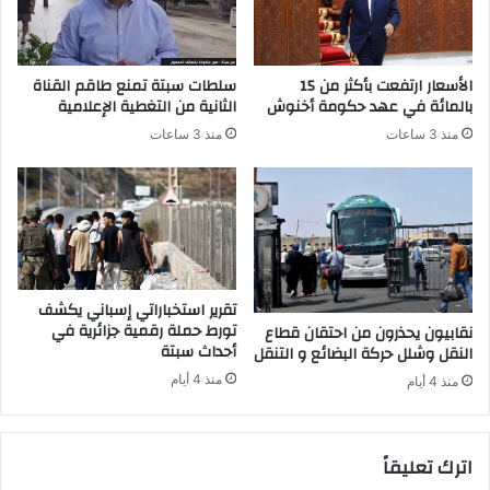
ع
ع
م
ف
ل
ي
ي
و
الأسعار ارتفعت بأكثر من 15
سلطات سبتة تمنع طاقم القناة
ا
ن
بالمائة في عهد حكومة أخنوش
الثانية من التغطية الإعلامية
ت
م
منذ 3 ساعات
منذ 3 ساعات
ا
ن
ل
و
ا
ا
ح
ج
ت
ب
ي
ا
ا
ت
ل
ك
تقرير استخباراتي إسباني يكشف
ا
ر
تورط حملة رقمية جزائرية في
نقابيون يحذرون من احتقان قطاع
ل
أحداث سبتة
ا
النقل وشلل حركة البضائع و التنقل
إ
ئ
منذ 4 أيام
منذ 4 أيام
ل
ه
ك
ا
ت
ط
اترك تعليقاً
ر
ي
و
ل