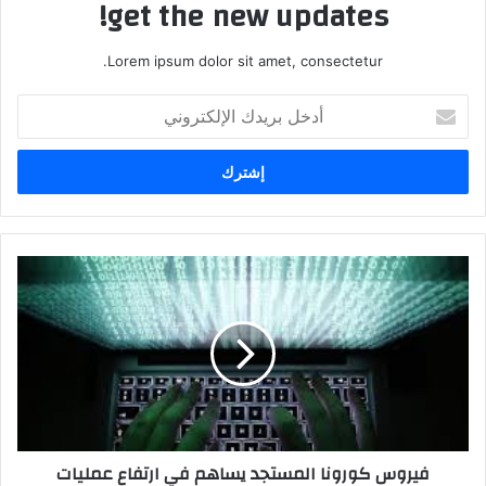
get the new updates!
Lorem ipsum dolor sit amet, consectetur.
أ
د
خ
ل
ب
ر
ي
د
ف
ك
ي
ا
ر
ل
و
إ
س
ل
ك
ك
و
ت
ر
ر
و
فيروس كورونا المستجد يساهم في ارتفاع عمليات
و
ن