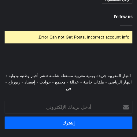
Follow us
Error Can not Get Posts, Incorrect account info.
النهار المغربية جريدة يومية مغربية مستقلة شاملة تنشر أخبار وطنية ودولية :
النهار الرياضي - ملفات خاصة - عدالة - مجتمع - حوادث - إقتصاد - ربورتاج -
فن
أدخل
بريدك
الإلكتروني