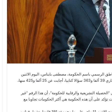
لناطق الرسمي باسم الحكومة، مصطفى بايتاس، اليوم الاثنين
بمجلس النواب، إن الحكومة تلقت إلى غاية 11 ماي الجاري 39 ألفا و363 سؤالا كتابيا، أجابت عن 25 ألفا و425 منها،
حصيلة التشريعية والرقابية للحكومة”، أن هذا الرقم “غير
 تؤكد على أن هذه الحكومة هي أكثر الحكومات تجاوبا مع
وأشار إلى أن البرلمان صادق بصفة نهائية، إلى غاية اليوم الاثنين 11 ماي، على ما مجموعه 191 قانونا، تشمل قوانين