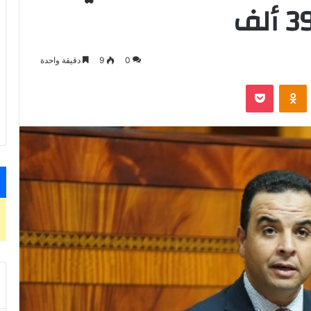
0
9
دقيقة واحدة
VKontak
Odnoklassniki
‫Pocket