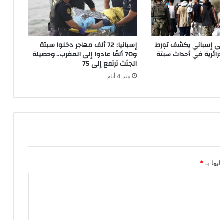
و
ا
ت
ا
اتي إسباني يكشف تورط
إسبانيا: 72 ألف مهاجر دخلوا سبتة
ل
ائرية في أحداث سبتة
و70 ألفًا عادوا إلى المغرب.. وحصيلة
م
الجثث ترتفع إلى 75
ل
منذ 4 أيام
ك
ي
ة
ا
ل
ج
و
ي
ة
يها بـ
*
ب
ا
ل
ص
ح