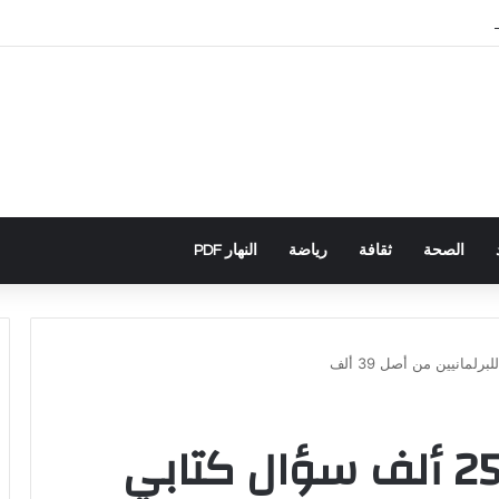
باني يكشف تورط حملة رقمية جزائرية في أحداث سبتة
الصحة
ثقافة
رياضة
النهار PDF
الحكومة أجابت عن 25 ألف سؤال كتابي