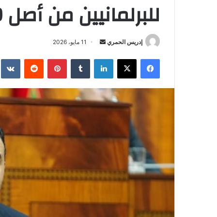
للبرلمانيين من أصل 39 ألف
إدريس الحمري
أ
11 مايو، 2026
ر
فيسبوك
‫X
لينكدإن
‏Tumblr
بينتيريست
‏Reddit
‏te
س
ل
ب
ر
ي
د
ا
إ
ل
ك
ت
ر
و
ن