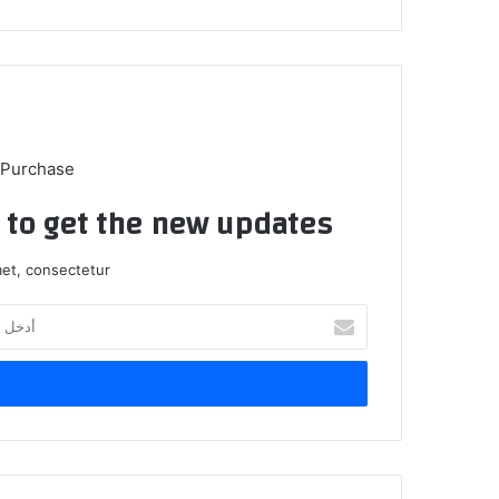
ب
 Purchase
t to get the new updates!
et, consectetur.
أ
د
خ
ل
ب
ر
ي
د