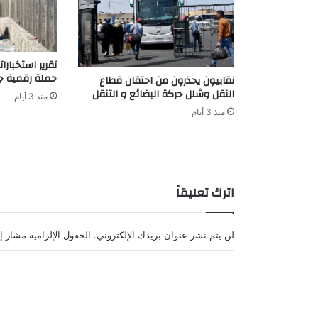
ح
ي
ي
ح
تقرير استخبار
ف
حملة رقمية جز
نقابيون يحذرون من احتقان قطاع
ل
النقل وشلل حركة البضائع و التنقل
منذ 3 أيام
ا
منذ 3 أيام
ف
ن
ي
ا
ف
ي
اترك تعليقاً
"
م
و
لن يتم نشر عنوان بريدك الإلكتروني.
الحقول الإلزامية مشار إل
ا
ا
ز
ي
ل
ن
ت
إ