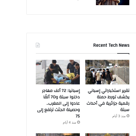
Recent Tech News
تقرير استخباراتي إسباني
إسبانيا: 72 ألف مهاجر
يكشف تورط حملة
دخلوا سبتة و70 ألفًا
رقمية جزائرية في أحداث
عادوا إلى المغرب..
سبتة
وحصيلة الجثث ترتفع إلى
75
منذ 3 أيام
منذ 4 أيام