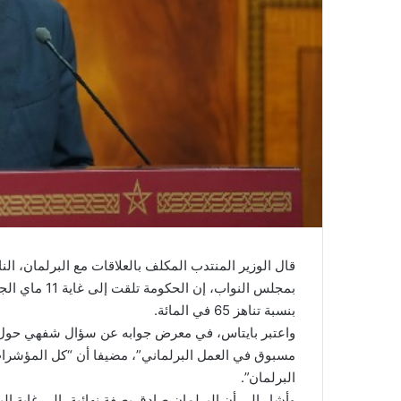
ي
ا
قال الوزير المنتدب المكلف بالعلاقات مع البرلمان، ا
بنسبة تناهز 65 في المائة.
واعتبر بايتاس، في معرض جوابه عن سؤال شفهي حول “ال
مسبوق في العمل البرلماني”، مضيفا أن “كل المؤشرات
البرلمان”.