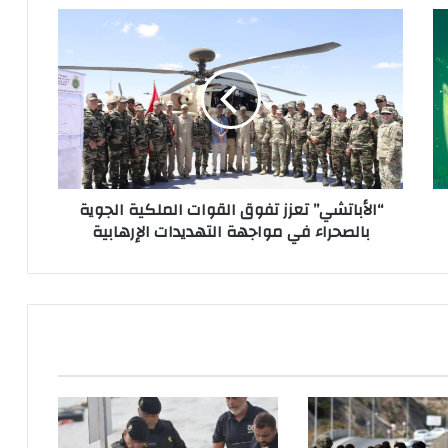
“
ا
ل
أ
ب
ا
ت
ش
ي
“الأباتشي” تعزز تفوق القوات الملكية الجوية
”
بالصحراء في مواجهة التهديدات الإرهابية
ت
ع
ز
ز
ت
ف
و
ق
ا
ل
ق