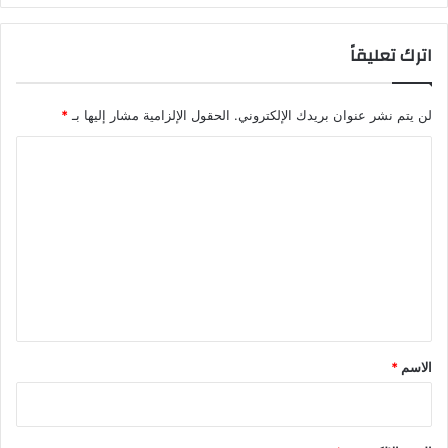
ا
ق
ث
ل
اترك تعليقاً
ن
ق
ي
"
ن
ا
لن يتم نشر عنوان بريدك الإلكتروني.
الحقول الإلزامية مشار إليها بـ
*
ل
م
ا
غ
ا
ل
ر
ت
ب
ع
ة
ل
ي
ق
*
الاسم
*