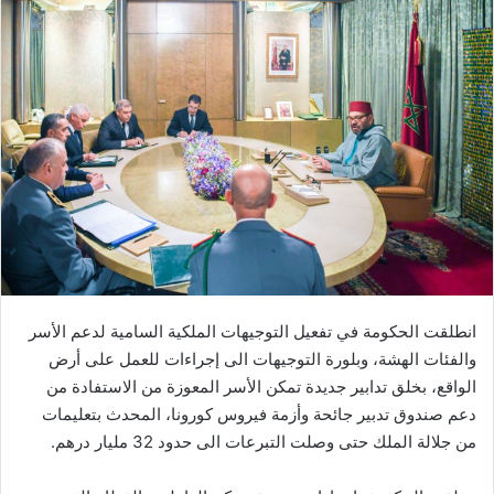
ل
ب
ر
ي
د
ا
إ
ل
ك
ت
ر
و
انطلقت الحكومة في تفعيل التوجيهات الملكية السامية لدعم الأسر
ن
والفئات الهشة، وبلورة التوجيهات الى إجراءات للعمل على أرض
ي
الواقع، بخلق تدابير جديدة تمكن الأسر المعوزة من الاستفادة من
ا
دعم صندوق تدبير جائحة وأزمة فيروس كورونا، المحدث بتعليمات
من جلالة الملك حتى وصلت التبرعات الى حدود 32 مليار درهم.