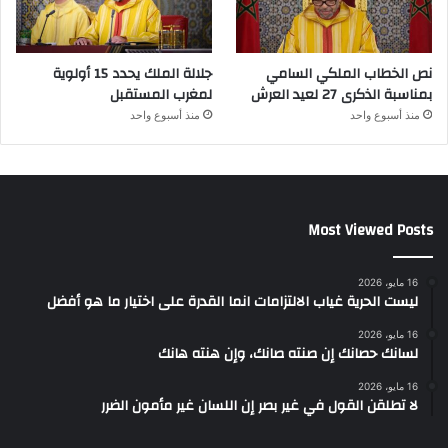
نص الخطاب الملكي السامي
جلالة الملك يحدد 15 أولوية
بمناسبة الذكرى 27 لعيد العرش
لمغرب المستقبل
منذ أسبوع واحد
منذ أسبوع واحد
Most Viewed Posts
16 مايو، 2026
ليست الحرية غياب الالتزامات انما القدرة على اختيار ما هو أفضل
16 مايو، 2026
لسانك حصانك إن صنته صانك، وإن هنته هانك
16 مايو، 2026
لا تطلقن القول في غير بصر إن اللسان غير مأمون الضرر