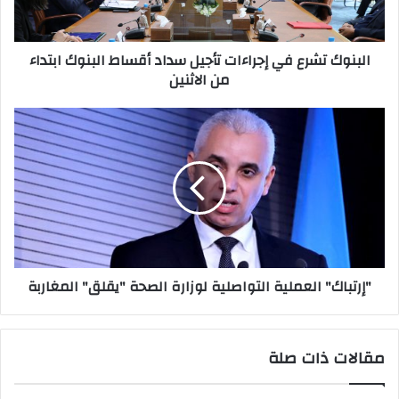
ك
ت
ت
ش
ر
ر
البنوك تشرع في إجراءات تأجيل سداد أقساط البنوك ابتداء
و
ع
من الاثنين
ن
ف
ي
ي
إ
"
ج
إ
ر
ر
ا
ت
ء
ب
ا
ا
ت
ك
ت
"
أ
ا
"إرتباك" العملية التواصلية لوزارة الصحة "يقلق" المغاربة
ج
ل
ي
ع
ل
م
س
ل
مقالات ذات صلة
د
ي
ا
ة
د
ا