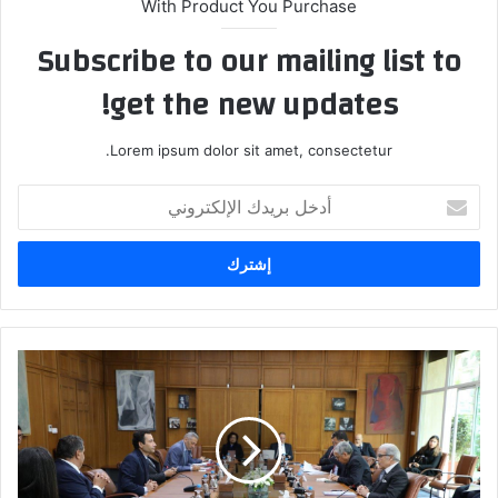
With Product You Purchase
Subscribe to our mailing list to
get the new updates!
Lorem ipsum dolor sit amet, consectetur.
أ
د
خ
ل
ب
ر
ي
د
ا
ك
ل
ا
ب
ل
ن
إ
و
ل
ك