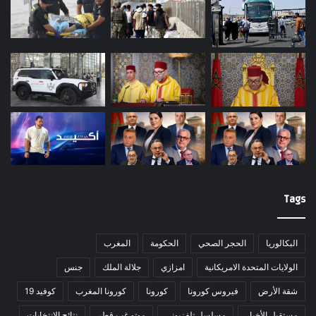
Tags
البكالوريا
الحجر الصحي
الحكومة
المغرب
الولايات المتحدة الامريكانية
امزازي
جلالة الملك
جنس
شقة الأرض
فيروس كورونا
كورونا
كورونا المغرب
كوفيد 19
مستقبل الأخبار
مسلسل تلفزيونى
موتو غب قطر
نتائج الانتخابات