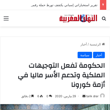
تقرير استخباراتي إسباني يكشف تورط حملة رقمية جزائرية في أحداث سبتة
بحث عن
الق
الرئيسية
/
أخبار
أخبار
سياسة
الحكومة تفعل التوجيهات
الملكية وتدعم الأسر ماليا في
أزمة كورونا
tarik drar
أ
29 مارس، 2020
0
6
2 دقائق
ر
س