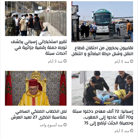
أ
ل
ق
ت
س
و
ا
ا
ط
ص
ا
ل
تقرير استخباراتي إسباني يكشف
ل
ي
تورط حملة رقمية جزائرية في
نقابيون يحذرون من احتقان قطاع
ب
ة
أحداث سبتة
النقل وشلل حركة البضائع و التنقل
ن
ل
منذ 3 أيام
منذ 3 أيام
و
و
ك
ز
ا
ا
ب
ر
ت
ة
د
ا
ا
ل
ء
ص
إسبانيا: 72 ألف مهاجر دخلوا سبتة
نص الخطاب الملكي السامي
م
ح
و70 ألفًا عادوا إلى المغرب..
بمناسبة الذكرى 27 لعيد العرش
ن
وحصيلة الجثث ترتفع إلى 75
ة
منذ أسبوع واحد
ا
"
منذ 3 أيام
ل
ي