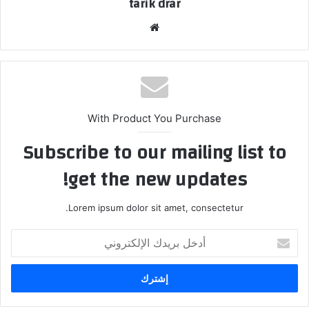
tarik drar
موق
ع
الوي
ب
With Product You Purchase
Subscribe to our mailing list to
get the new updates!
Lorem ipsum dolor sit amet, consectetur.
أ
د
خ
ل
ب
ر