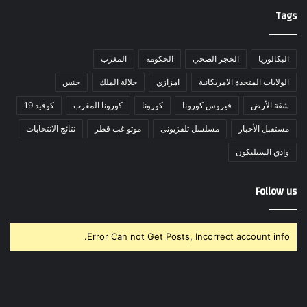
Tags
البكالوريا
الحجر الصحي
الحكومة
المغرب
الولايات المتحدة الامريكانية
امزازي
جلالة الملك
جنس
شقة الأرض
فيروس كورونا
كورونا
كورونا المغرب
كوفيد 19
مستقبل الأخبار
مسلسل تلفزيونى
موتو غب قطر
نتائج الانتخابات
وادي السيليكون
Follow us
Error Can not Get Posts, Incorrect account info.