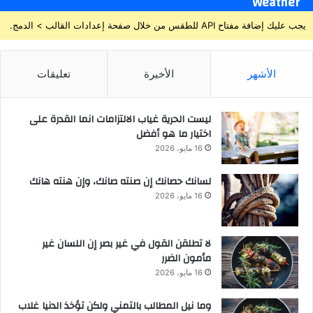
Weather
يجب عليك إضافة مفتاح API للطقس من خلال صفحة إعدادات القالب > الدمج.
الأشهر
الأخيرة
تعليقات
ليست الحرية غياب الالتزامات انما القدرة على
اختيار ما هو أفضل
16 مايو، 2026
لسانك حصانك إن صنته صانك، وإن هنته هانك
16 مايو، 2026
لا تطلقن القول في غير بصر إن اللسان غير
مأمون الضرر
16 مايو، 2026
وما نيل المطالب بالتمني ولكن تؤخذ الدنيا غلاب