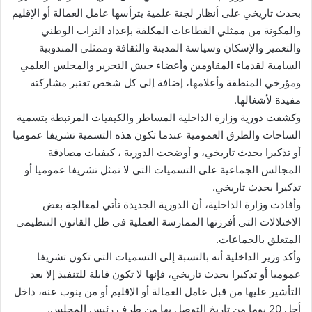
بحدث تاريخي على أنظار لجنة علمية يترأسها عامل العمالة أو الإقليم
والمكونة من ممثلي القطاعات المكلفة بإعداد التراب الوطني
والتعمير والإسكان وسياسة المدينة والثقافة وممثلي المندوبية
السامية لقدماء المقاومين وأعضاء جيش التحرير والمجلس العلمي
ومؤرخي المنطقة وأعلامها، إضافة إلى كل شخص تعتبر مشاركته
مفيدة لأشغالها.
وكشفت دورية وزارة الداخلية المساطر والكيفيات المرتبطة بتسمية
الساحات والطرق العمومية عندما تكون هذه التسمية تشريفا عموميا
أو تذكيرا بحدث تاريخي، و أوضحت الدورية ، كيفيات مصادقة
المجالس الجماعية على التسميات التي لا تمثل تشريفا عموميا أو
تذكيرا بحدث تاريخي.
وأفادت وزارة الداخلية، أن الدورية الجديدة تأتي لمعالجة بعض
الاختلالات التي أفرزتها الممارسة العملية في ظل القانون التنظيمي
المتعلق بالجماعات.
وأكد وزير الداخلية أنه بالنسبة إلى التسميات التي تكون تشريفا
عموميا أو تذكيرا بحدث تاريخي، فإنها لا تكون قابلة للتنفيذ إلا بعد
التأشير عليها من قبل عامل العمالة أو الإقليم أو من ينوب عنه، داخل
أجل 20 يوما من تاريخ التوصل بها من طرف رئيس المجلس.