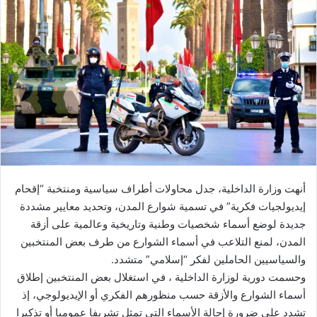
ب
ر
ي
د
ا
إ
ل
ك
ت
ر
و
ن
أنهت وزارة الداخلية، جدل محاولات أطراف سياسية ومنتخبة “إقحام
ي
إيديولجيات فكرية” في تسمية شوارع المدن، وتحديد معايير مشددة
ا
جديدة لوضع أسماء شخصيات وطنية وتاريخية وعالمية على أزقة
المدن، لمنع التلاعب في أسماء الشوارع من طرف بعض المنتخبين
والسياسيين الحاملين لفكر “إسلامي” متشدد.
وحسمت دورية لوزارة الداخلية ، في استغلال بعض المنتخبين إطلاق
أسماء الشوارع والأزقة حسب منظورهم الفكري أو الإيديولوجي، إذ
تشدد على ضرورة إحالة الأسماء التي تمثل تشريفا عموميا أو تذكيرا