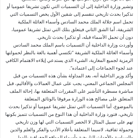
وتشير وزارة الداخلية إلى أن التسميات التي تكون تشريفا عموميا أو
تذكيرا بحدث تاريخي تنقسم إلى شقين الأول يخص التسميات التي
تحمل اسم جلالة الملك محمد السادس وأسماء العائلة الملكية
الشريفة، أما الشق الثاني فيتعلق بتلك التي تمثل تشريفا عموميا،
دون أن تحمل الأسماء قبله، أو تذكيرا بحدث تاريخي.
وأوردت وزارة الداخلية أن التسميات باسم الملك محمد السادس
وأسماء العائلة الملكية الشريفة “تكتسي أهمية بالغة بالنظر لحمولتها
الرمزية لجميع المغاربة، الشيء الذي يستدعي إيلاءه الاهتمام الكافي
عند لجوء الجماعات إلى اعتماده”.
وأكد وزير الداخلية أنه، بعد المداولة بشأن هذه التسميات من قبل
المجلس الجماعي المعني، يجب على عمال العمالات والأقاليم، قبل
مباشرة مسطرة التأشير على المقررات المتعلقة بها، إحالة الملف
المتعلق على مصالح هذه الوزارة مرفوقا بالوثائق المتعلقة
بالموضوع، أما التسميات التي تمثل تشريفا عموميا أو تذكيرا بحدث
تاريخي، فتورد وزارة الداخلية أن هذا النوع من التسميات تتميز بكونها
تهم على سبيل المثال لا الحصر التسميات التي لها وزن تاريخي
وحمولة ثقافية، لاسيما المتعلقة بأعلام الأدب والفكر والعلم والدين
والسياسة والأحداث التاريخية وأسماء المواقع الجغرافية بالدول