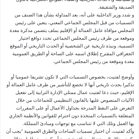
الصديقة والشقيقة.
و شدد وزير الداخلية على أنه، بعد المداولة بشأن هذا الصنف من
التسميات من قبل المجلس الجماعي المعني، يتعين على رئيس
المجلس موافاة عامل العمالة أو الإقليم بملف يتضمن مذكرة معدة
وموقعة من طرف رئيس المجلس الجماعي تحدد دوافع اختيار
التسمية، ونبذة تاريخية عن الشخصية أو الحدث التاريخي أو الموقع
الجغرافي المقترح إطلاق اسمه على الساحة أو الطريق العمومية
معدة وموقعة من رئيس المجلس الجماعي.
وأوضح لفتيت، بخصوص التسميات التي لا تكون تشريفا عموميا أو
تذكيرا بحدث تاريخي أنها لا تخضع للتأشير من طرف عامل العمالة أو
الإقليم، حيث دعا لفتيت عمال ممثلي الإدارة الترابية إلى تفعيل
الآليات المنصوص عليها بالقانون التنظيمي للجماعات من خلال
التعرض على النقط المدرجة بجداول الأعمال أو على المقررات
المتعلقة بالتسميات المتخذة دون احترام للقوانين والأنظمة الجاري
بها العمل وتلك التي لا تتناسب مع توجهات ومبادئ المملكة.
وأكد لفتيت، أن اختيار تسميات الساحات والطرق العمومية “يجب أن
يكون معللا ولا يستند إلى دوافع شخصية أو يكون مرتبطا باستغلال