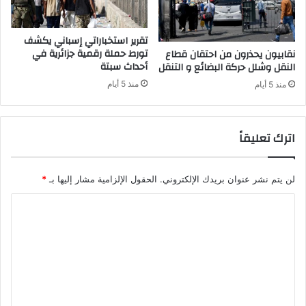
ب
ي
ي
ا
ض
ل
تقرير استخباراتي إسباني يكشف
ا
م
تورط حملة رقمية جزائرية في
نقابيون يحذرون من احتقان قطاع
ء
أحداث سبتة
غ
النقل وشلل حركة البضائع و التنقل
ل
ا
منذ 5 أيام
منذ 5 أيام
ل
ر
إ
ب
ف
ة
اترك تعليقاً
ر
ب
ا
ا
غ
ل
ح
لن يتم نشر عنوان بريدك الإلكتروني.
الحقول الإلزامية مشار إليها بـ
*
ج
ا
ر
ل
ت
ع
ل