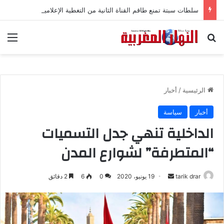
سلطات سبتة تمنع طاقم القناة الثانية من التغطية الإعلامية
بحث عن
الق
الرئيسية
/
أخبار
أخبار
سياسة
الداخلية تنهي جدل التسميات
“المتطرفة” لشوارع المدن
tarik drar
أ
19 يونيو، 2020
0
6
2 دقائق
ر
س
ل