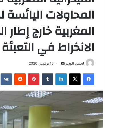
المحاولات اليائسة ل
المغربية خارج إطار ا
الانخراط في التعبئة
لحسن اكودير
أ
15 نوفمبر، 2020
ر
فيسبوك
‫X
لينكدإن
‏Tumblr
بينتيريست
‏Reddit
‏te
س
ل
ب
ر
ي
د
ا
إ