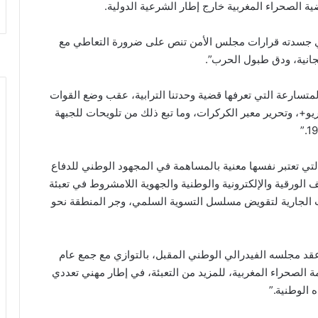
ة الصحراء المغربية خارج إطار الشرعية الدولية.
ذي جسدته قرارات مجلس الأمن تنص على ضرورة التعاطي مع
جانية، ودق طبول الحرب”.
المتسارعة التي تعرفها قضية وحدتنا الترابية، عقب وضع القوات
يو+، وتحرير معبر الكركرات، وما تبع ذلك من تلويحات للجبهة
لتي تعتبر نفسها معنية بالمساهمة في المجهود الوطني للدفاع
لورقية والإلكترونية والوطنية والجهوية اللامشروط في تعبئة
لات الجارية لتقويض مسلسل التسوية السلمي، وجر المنطقة نحو
 عقد مجلسه الفيدرالي الوطني المقبل، بالتوازي مع جمع عام
مة الصحراء المغربية، للمزيد من التعبئة، في إطار مهني تعددي
الوطنية.”