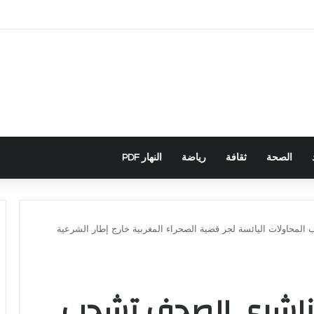
اني يكشف تورط حملة رقمية جزائرية في أحداث سبتة
الصحة
ثقافة
رياضة
النهار PDF
المحاولات اليائسة لجر قضية الصحراء المغربية خارج إطار الشرعية
ة لناشري الصحف تشجب