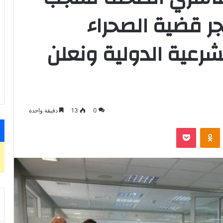
جر قضية الصحراء
لشرعية الدولية ونعلن
0
13
دقيقة واحدة
VKontak
Odnoklassniki
‫Pocket