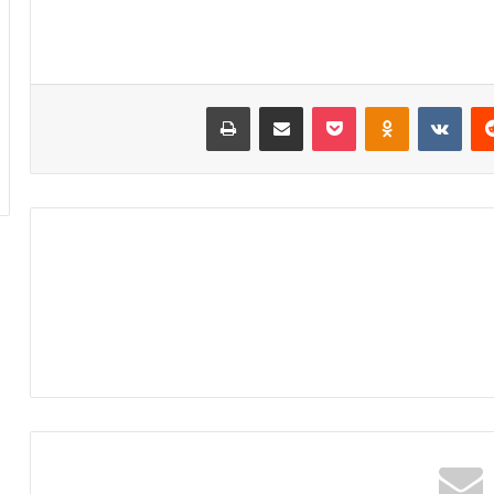
‏Reddit
‏VKontakte
Odnoklassniki
‫Pocket
مشاركة عبر البريد
طباعة