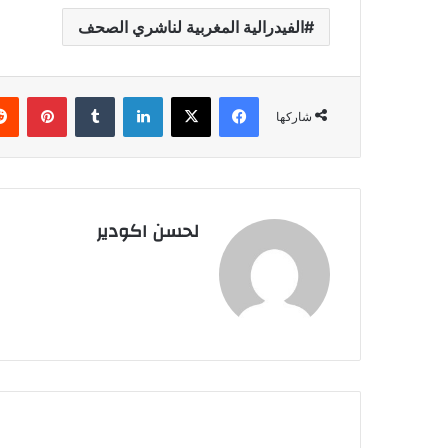
الفيدرالية المغربية لناشري الصحف
فيسبوك
‫X
لينكدإن
‏Tumblr
بينتيريست
شاركها
لحسن اكودير