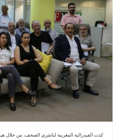
ل
ك
ت
ر
و
ن
ي
ا
كدت الفيدرالية المغربية لناشري الصحف، من خلال هياكل