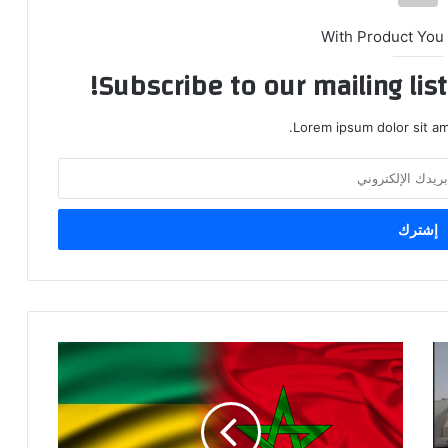
With Product You
Subscribe to our mailing lis
Lorem ipsum dolor sit am
ا
ل
غ
ا
ب