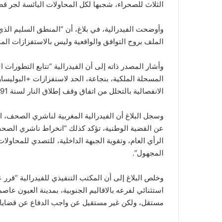
الثلاث للصحراء، شجبها لكل المحاولات اليائسة لجر قضي
وأوضحت الفيدرالية، في بلاغ، أن “المنطق السليم ال
الملف بروح التوافق والواقعية وليس بالاستفزازات الم
وأشار المصدر ذاته إلى أن الفيدرالية “تتابع التطورات 
المسحلة الملكية، بنجاعة، الحد لاستفزازات +البوليسار
الانفصالية بالتحلل من اتفاق وقف إطلاق النار لسنة 1991.”
وسجل البلاغ أن الفيدرالية المغربية لناشري الصحف، ا
عن القضية الوطنية، تؤكد كذلك “انخراط ناشري الصحف ا
الرأي العام، وتقوية الجبهة الداخلية، للتصدي للمحاو
المجهول”.
وخلص البلاغ إلى أن المكتب التنفيذي للفيدرالية “قرر
استثنائي لفرعه بالاقاليم الجنوبية، بمدينة العيون عاص
مستقل، ولكن غير مستقيل عن واجب الدفاع عن قضاياه 