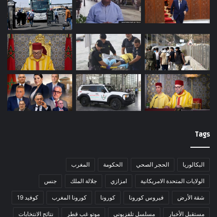
Tags
البكالوريا
الحجر الصحي
الحكومة
المغرب
الولايات المتحدة الامريكانية
امزازي
جلالة الملك
جنس
شقة الأرض
فيروس كورونا
كورونا
كورونا المغرب
كوفيد 19
مستقبل الأخبار
مسلسل تلفزيونى
موتو غب قطر
نتائج الانتخابات