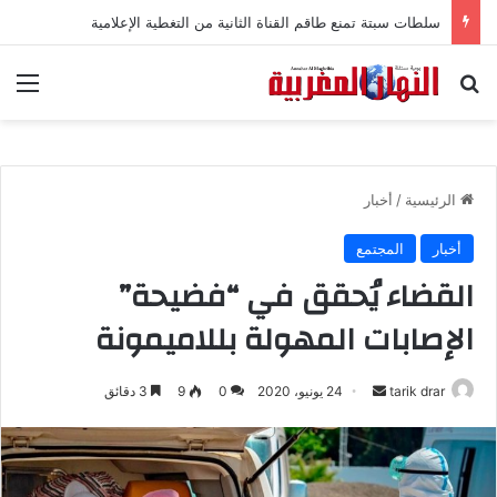
سلطات سبتة تمنع طاقم القناة الثانية من التغطية الإعلامية
بحث عن
الق
الرئيسية
/
أخبار
أخبار
المجتمع
القضاء يُحقق في “فضيحة”
الإصابات المهولة بللاميمونة
tarik drar
أ
24 يونيو، 2020
0
9
3 دقائق
ر
س
ل