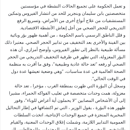
و تعمل الحكومة على تجميع الحالات النشطة في مؤسستين
متخصصتين بابن سليمان وبنجرير للحد من انتشار الفيروس وتمكين
المستشفيات من علاج أنواع أخرى من الأمراض، وتسريع الرفع
التدريجي للحجر الصحي من أجل إنعاش الأنشطة الاقتصادية.
و قلل الناطق الرسمي باسم الحكومة ، من أهمية ظهور بؤر وبائية
بين الفينة والأخرى بعد التخفيف من تدابير الحجر الصحي. معتبرا ذلك
مسألة طبيعية بالنظر إلى تطور الفيروس، وأوضح أمزازي، أن هذه
البؤر المعزولة، التي تظهر في ظرفية التخفيف التدريجي من الحجر
الصحي أو رفعه “تعد حالة عادية وطبيعية”، وفق ما أقرت به منظمة
الصحة العالمية في عدة مناسبات، “وهي وضعية تعيشها عدة دول
في الوقت الحالي”.
وسجل أن البؤرة التي ظهرت بمنطقة الغرب ، مؤخرا ، تعد حالة
معزولة، همت وحدات متخصصة في تعليب الفواكه الحمراء، مشيرا
إلى أن الأشخاص المصابين “لا يحملون أية أعراض للوباء”، وفور
ظهور هذه البؤرة ، يقول الوزير ، التي تم اكتشافها في إطار التحاليل
المخبرية المنجزة في جميع الوحدات الإنتاجية، اتخذت السلطات
العمومية التدابير اللازمة، وشملت إغلاق الوحدات المعنية، والقيام
بالتشخيص المخبري لجميع المصابين المحتملين وللمخالطين، إلى