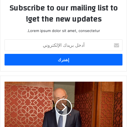
Subscribe to our mailing list to
get the new updates!
Lorem ipsum dolor sit amet, consectetur.
أ
د
خ
ل
ب
ر
ي
د
ج
ك
ط
ا
و
ل
ي
إ
ف
ل
ض
ك
ح
ت
"