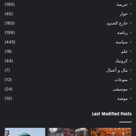
جريمة
(190)
حوار
(40)
خارج الحدود
(160)
رياضة
(199)
سياسة
(445)
علم
(18)
كرونيك
(44)
مال و أعمال
(7)
منوعات
(12)
موسيقى
(24)
موضة
(10)
Last Modified Posts