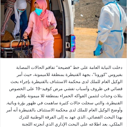
ب
ر
ي
د
ا
إ
ل
ك
ت
ر
دخلت النيابة العامة على خط “فضيحة” تفاقم الحالات المصابة
و
بفيروس “كورونا”، بجهة القنيطرة بمنطقة للاميمونة، حيث أمر
ن
الوكيل العام للملك لدى محكمة الاستئناف بالقنيطرة بإجراء بحث
ي
قضائي في ظروف وأسباب تفشي مرض كوفيد-19 على الخصوص
ا
بثلاث وحدات لتثمين الفواكه الحمراء بمنطقة للا ميمونة بإقليم
القنيطرة، والتي سجلت حالات كثيرة ساهمت في ظهور بؤرة وبائية.
وأوضح الوكيل العام للملك لدى محكمة الاستئناف بالقنيطرة أنه أمر
بهذا البحث القضائي، الذي عهد به إلى الفرقة الوطنية للدرك
الملكي، بعد اطلاعه على البحث الإداري الذي أنجزته اللجنة