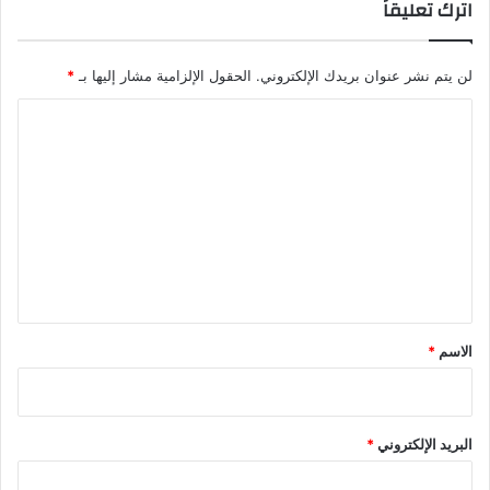
اترك تعليقاً
ا
د
م
م
لن يتم نشر عنوان بريدك الإلكتروني.
الحقول الإلزامية مشار إليها بـ
*
ا
ا
ر
س
ل
ة
ت
ا
ل
ع
إ
ل
ج
ي
ه
ا
ق
ض
*
الاسم
*
البريد الإلكتروني
*