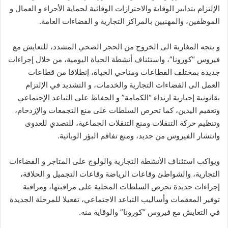
الإلتزام بتدابير الوقاية والاحترازات الوقائية لحماية الأجراء و العمال و
الموظفين، والمهنيين بالمراكز التجارية و الفضاءات العامة.
و يتجه المغاربة الى الخروج من الحجر الصحي المشدد، للتعايش مع
فيروس “كورونا”، واستئناف أنشطة الحياة اليومية، من خلال إجراءات
جديدة بمختلف القطاعات ومناحي الحياة، إنطلاقا من قطاعات
العمل الى الفضاءات التجارية والخدمات، و التشديد في الإلتزام
بقانونية إجبارية ارتداء “الكمامة” و الحفاظ على التباعد الإجتماعي
وتعقيم اليدين، كما تحرص السلطات على منع التجمعات والإزدحام،
وتنظيم حركة التنقلات ومنع التنقلات الجماعية، للتصدي للعدوى
وانتشار الفيروس من جديد، ومنع تفاقم البؤر الوبائية.
ويواكب استئناف الأنشطة التجارية والولوج على المتاجر و الفضاءات
التجارية، والشواطئ وقاعات الرياضة وقاعات التجميل و الحلاقة،
إجراءات جديدة تحرص السلطات المحلية على مراقبتها، ومراقبة
توفير المعقمات وأساليب التباعد الاجتماعي، تفعيلا للمرحلة الجديدة
في التعايش مع فيروس “كورونا” والوقاية منه.