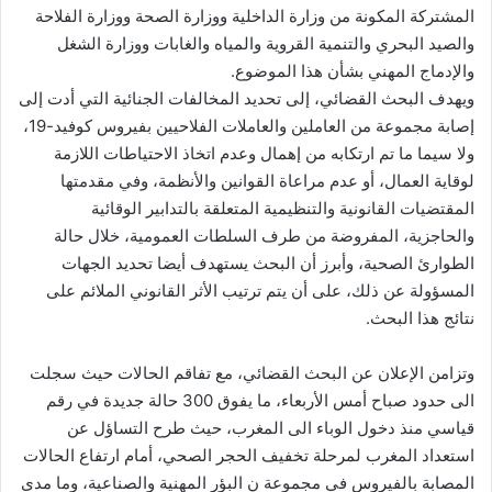
المشتركة المكونة من وزارة الداخلية ووزارة الصحة ووزارة الفلاحة
والصيد البحري والتنمية القروية والمياه والغابات ووزارة الشغل
والإدماج المهني بشأن هذا الموضوع.
ويهدف البحث القضائي، إلى تحديد المخالفات الجنائية التي أدت إلى
إصابة مجموعة من العاملين والعاملات الفلاحيين بفيروس كوفيد-19،
ولا سيما ما تم ارتكابه من إهمال وعدم اتخاذ الاحتياطات اللازمة
لوقاية العمال، أو عدم مراعاة القوانين والأنظمة، وفي مقدمتها
المقتضيات القانونية والتنظيمية المتعلقة بالتدابير الوقائية
والحاجزية، المفروضة من طرف السلطات العمومية، خلال حالة
الطوارئ الصحية، وأبرز أن البحث يستهدف أيضا تحديد الجهات
المسؤولة عن ذلك، على أن يتم ترتيب الأثر القانوني الملائم على
نتائج هذا البحث.
وتزامن الإعلان عن البحث القضائي، مع تفاقم الحالات حيث سجلت
الى حدود صباح أمس الأربعاء، ما يفوق 300 حالة جديدة في رقم
قياسي منذ دخول الوباء الى المغرب، حيث طرح التساؤل عن
استعداد المغرب لمرحلة تخفيف الحجر الصحي، أمام ارتفاع الحالات
المصابة بالفيروس في مجموعة ن البؤر المهنية والصناعية، وما مدى