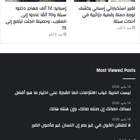
تقرير استخباراتي إسباني يكشف
إسبانيا: 72 ألف مهاجر دخلوا
تورط حملة رقمية جزائرية في
سبتة و70 ألفًا عادوا إلى
أحداث سبتة
المغرب.. وحصيلة الجثث ترتفع إلى
75
منذ 5 أيام
منذ 5 أيام
Most Viewed Posts
16 مايو، 2026
ليست الحرية غياب الالتزامات انما القدرة على اختيار ما هو أفضل
16 مايو، 2026
لسانك حصانك إن صنته صانك، وإن هنته هانك
16 مايو، 2026
لا تطلقن القول في غير بصر إن اللسان غير مأمون الضرر