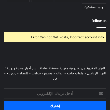
وادي السيليكون
Follow us
Error Can not Get Posts, Incorrect account info.
النهار المغربية جريدة يومية مغربية مستقلة شاملة تنشر أخبار وطنية ودولية :
النهار الرياضي - ملفات خاصة - عدالة - مجتمع - حوادث - إقتصاد - ربورتاج -
فن
أدخل
بريدك
الإلكتروني