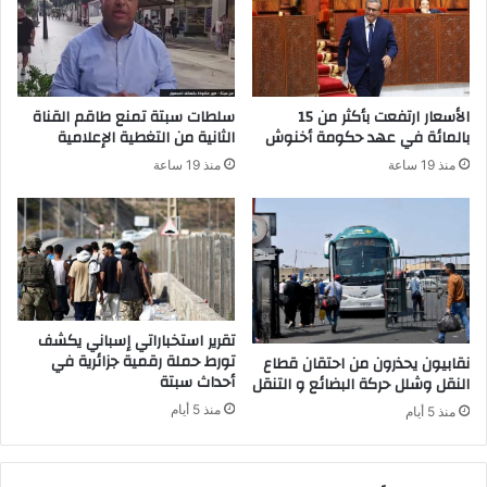
ح
ل
س
ا
ا
ش
س
ت
ة
ب
الأسعار ارتفعت بأكثر من 15
سلطات سبتة تمنع طاقم القناة
ا
بالمائة في عهد حكومة أخنوش
الثانية من التغطية الإعلامية
ه
منذ 19 ساعة
منذ 19 ساعة
ف
ي
ت
و
ر
ط
ه
م
تقرير استخباراتي إسباني يكشف
ف
تورط حملة رقمية جزائرية في
نقابيون يحذرون من احتقان قطاع
أحداث سبتة
ي
النقل وشلل حركة البضائع و التنقل
ا
منذ 5 أيام
منذ 5 أيام
ع
ت
ي