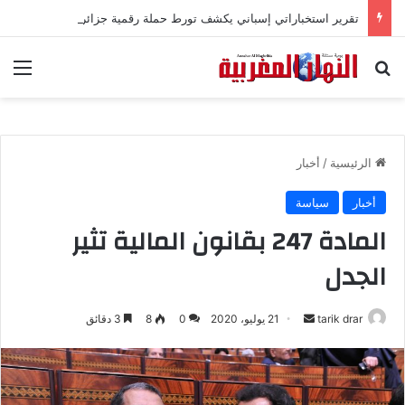
تقرير استخباراتي إسباني يكشف تورط حملة رقمية جزائرية في أحداث سبتة
بحث عن
الق
الرئيسية
/
أخبار
أخبار
سياسة
المادة 247 بقانون المالية تثير
الجدل
tarik drar
أ
21 يوليو، 2020
0
8
3 دقائق
ر
س
ل