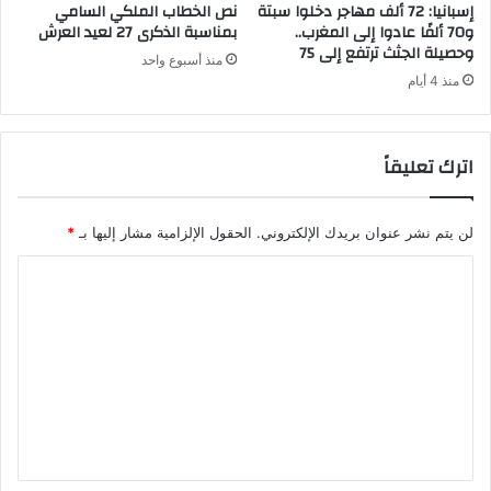
م
م
إسبانيا: 72 ألف مهاجر دخلوا سبتة
نص الخطاب الملكي السامي
ا
غ
و70 ألفًا عادوا إلى المغرب..
بمناسبة الذكرى 27 لعيد العرش
ن
وحصيلة الجثث ترتفع إلى 75
ر
منذ أسبوع واحد
ب
منذ 4 أيام
خ
ل
ا
اترك تعليقاً
ل
ا
ل
لن يتم نشر عنوان بريدك الإلكتروني.
الحقول الإلزامية مشار إليها بـ
*
ـ
2
ا
4
س
ل
ا
ت
ع
ع
ة
ا
ل
ل
ي
م
ا
ق
ض