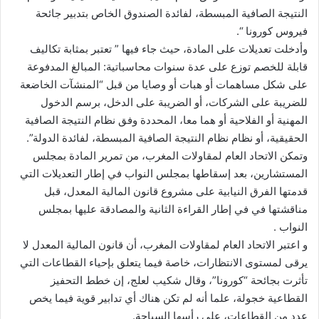
النتيجة الصافية المبسطة، لفائدة الصندوق الخاص بتدبير جائحة
فيروس كورونا “.
وأدخلت تعديلات على المادة، حيث جاء فيها ” تعتبر بمثابة تكاليف
قابلة للخصم توزع على عدة سنوات محاسباتية: المبالغ المدفوعة
على شكل مساهمات أو هبات أو وصايا من قبل “المنشآت الخاضعة
للضريبة على الشركات، أو الضريبة على الدخل، برسم الدخول
المهنية أو الفلاحية أو هما معا، المحددة وفق نظام النتيجة الصافية
الحقيقية، أو نظام نظام النتيجة الصافية المبسطة، لفائدة الدولة”.
وتمكن الاتحاد العام لمقاولات المغرب، من تمرير المادة بمجلس
المستشارين، بعد إسقاطها بمجلس النواب في إطار التعديلات التي
قدمتها الفرق النيابية على مشروع قانون المالية المعدل، قبل
مناقشتها في في إطار القراءة الثانية والمصادقة عليها بمجلس
النواب .
و اعتبر الاتحاد العام لمقاولات المغرب، أن قانون المالية المعدل لا
يرقى لمستوى الانتظارات، خاصة فيما يتعلق بإحياء القطاعات التي
تأثرت بجائحة “كورونا”، وقال شكيب لعلج، إن خطط التحفيز
القطاعية خجولة، علما أنه لم تكن هناك أي تدابير قوية فيما يخص
عدد من القطاعات، على رأسها السياحة.