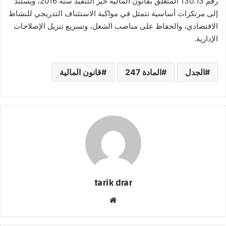
رقم 130.13 المتعلق بقانون المالية حيز التنفيذ سنة 2016، ويستند
إلى مرتكزات أساسية تتمثل في مواكبة الاستئناف التدريجي للنشاط
الاقتصادي، والحفاظ على مناصب الشغل، وتسريع تنزيل الإصلاحات
الإدارية.
الجدل
المادة 247
قانون المالية
tarik drar
موق
ع
الوي