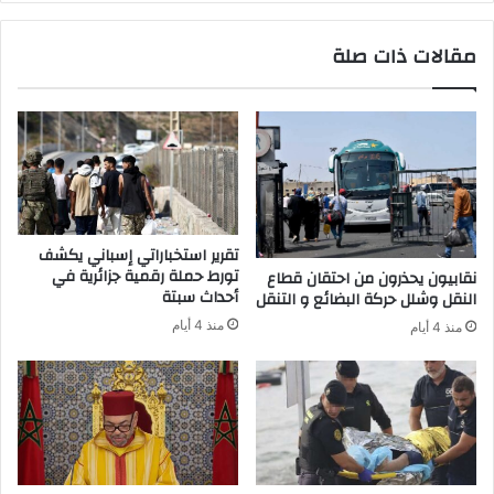
ا
0
ء
إ
مقالات ذات صلة
ا
ص
ت
ا
"
ب
ل
ة
ض
و
م
2
ا
5
ن
7
م
ح
تقرير استخباراتي إسباني يكشف
ق
ا
تورط حملة رقمية جزائرية في
نقابيون يحذرون من احتقان قطاع
ا
ل
أحداث سبتة
النقل وشلل حركة البضائع و التنقل
ع
ة
منذ 4 أيام
منذ 4 أيام
د
ش
ب
ف
ا
ا
ل
ء
ب
ب
ر
ا
ل
ل