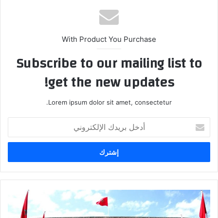
ب
With Product You Purchase
Subscribe to our mailing list to
get the new updates!
Lorem ipsum dolor sit amet, consectetur.
أ
د
خ
ل
ب
ر
ي
د
س
ك
ي
ا
ا