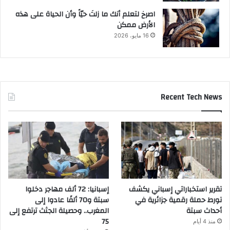
‫اصرخ لتعلم أنك ما زلتَ حيّاً وأن الحياة على هذه
الأرض ممكن
16 مايو، 2026
Recent Tech News
تقرير استخباراتي إسباني يكشف
إسبانيا: 72 ألف مهاجر دخلوا
تورط حملة رقمية جزائرية في
سبتة و70 ألفًا عادوا إلى
أحداث سبتة
المغرب.. وحصيلة الجثث ترتفع إلى
75
منذ 4 أيام