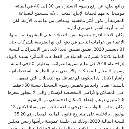
ودافع لعلج، عن رفع رسوم الاستيراد من 30 إلى 40 في المائة،
موضحا أنه مهم لحماية الإنتاج المحلي، لأنه سيسمح للصناعة
المغربية أن تكون أكثر تنافسية، وتتعافي من تداعيات الأزمة، لكن
أمامنا أربعة أشهر حتى نرى آثاره.
وكان الاتحاد اقترح مجموعة من التعديلات على المشروع، من بينها،
الإعفاء من غرامات التأخير في دفع الودائع الضريبية للشركات حتى
31 ديسمبر 2020، تعليق تطبيق الحد الأدنى من الاشتراكات للسنة
المالية 2020 للشركات العاملة في القطاعات المتأثرة بشدة بالوباء،
إدراج عام 2019 في نظام تسوية الضرائب، وتقليص 50 في المائة
رسوم التسجيل للممتلكات والأراضي بغض النظر عن استخداماتها،
وأشار الاتحاد أن الحكومة لم تتفاعل مع التعديلات التي قدمها،
باستثناء تعديل واحد هو تخفيض رسوم التسجيل بنسبة 50٪ فقط
على المساكن والأراضي المخصصة للإسكان والتي لا يتجاوز سعرها
2.5 مليون درهم، إعفاء الإسكان الاجتماعي من الرسوم.
وكان مجلس النواب صادق في ساعة متأخرة من مساء الاثنين 13
يوليوز ، بالأغلبية على مشروع قانون المالية المعدل رقم 35.20
للسنة المالية 2020، وذلك في جلسة عمومية ترأسها رئيس مجلس
النواب وبحضور وزير الاقتصاد والمالية وإصلاح الإدارة السيد محمد