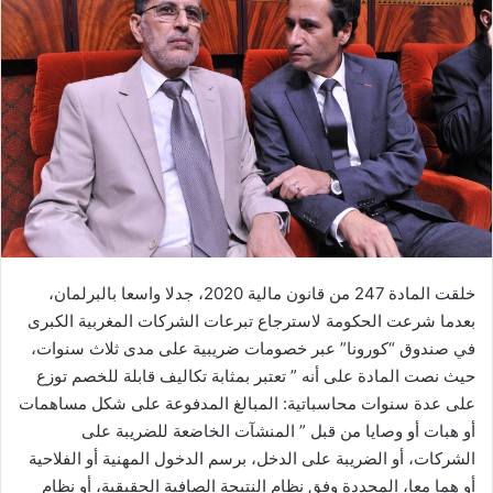
ب
ر
ي
د
ا
إ
ل
ك
ت
ر
و
خلقت المادة 247 من قانون مالية 2020، جدلا واسعا بالبرلمان،
ن
ي
بعدما شرعت الحكومة لاسترجاع تبرعات الشركات المغربية الكبرى
ا
في صندوق “كورونا” عبر خصومات ضريبية على مدى ثلاث سنوات،
حيث نصت المادة على أنه ” تعتبر بمثابة تكاليف قابلة للخصم توزع
على عدة سنوات محاسباتية: المبالغ المدفوعة على شكل مساهمات
أو هبات أو وصايا من قبل ” المنشآت الخاضعة للضريبة على
الشركات، أو الضريبة على الدخل، برسم الدخول المهنية أو الفلاحية
أو هما معا، المحددة وفق نظام النتيجة الصافية الحقيقية، أو نظام