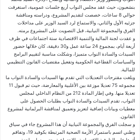
بنشعبون، حيث عقد مجلس النواب أربع جلسات عمومية، استغرقت
حوالي 8 ساعات، خصصت لتقديم المشروع، ودراسته ومناقشة
جزئيه الأول والثاني، والاستماع لرد السيد الوزير على مداخلات
الفرق والمجموعة النيابية، قبل التصويت على المشروع برمته.
و عقدت لجنة المالية والتنمية الاقتصادية ستة اجتماعات في ظرف
أربعة أيام، بمجموع 24 ساعة عمل و30 دقيقة، كان خلالها حضور
السيدات والسادة النواب متميزا، وشكلت مناسبة لتقييم البرامج
والسياسات القطاعية الحكومية وتفعيل مقتضيات القانون التنظيمي
للمالية.
وبلغت مقترحات التعديلات التي تقدم بها السيدات والسادة النواب ما
مجموعه 75 تعديلا موزعة بين الأغلبية والمعارضة، حيث تم قبول 11
تعديلا منها. وفي إطار المادة 212 من النظام الداخلي لمجلس
النواب، تقدم السيدات والسادة النواب بطلبات الحصول على
معطيات وبيانات إضافية لتعزيز وتعميق لمناقشة البرلمانية لمشروع
القانون.
و سجلت الفرق والمجموعة النيابية أن هذا المشروع جاء في سياق
وطني اتسم باستمرار الأزمة الصحية المرتبطة بكوفيد 19، وتفاقم
أثرها على الظرفية الاقتصادية والاجتماعية، حتم معها مراجعة