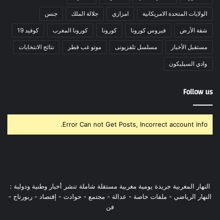
الولايات المتحدة الامريكانية
امزازي
جلالة الملك
جنس
شقة الأرض
فيروس كورونا
كورونا
كورونا المغرب
كوفيد 19
مستقبل الأخبار
مسلسل تلفزيونى
موتو غب قطر
نتائج الانتخابات
وادي السيليكون
Follow us
Error Can not Get Posts, Incorrect account info.
النهار المغربية جريدة يومية مغربية مستقلة شاملة تنشر أخبار وطنية ودولية :
النهار الرياضي - ملفات خاصة - عدالة - مجتمع - حوادث - إقتصاد - ربورتاج -
فن