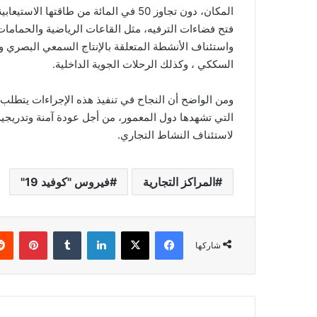
المكان، دون تجاوز 50 في المائة من طاقت
واستئناف الأنشطة المتعلقة بالإنتاج السمعي البصري و
السككي ، وكذلك الرحلات الجوية الداخلية.
ومن الواضح أن النجاح في تنفيذ هذه الإجراءات يتطلب ا
التي تشهدها دول المعمور، من أجل عودة آمنة وتدريج
لاستئناف النشاط التجاري.
المراكز التجارية
فيروس "كوفيد 19"
فيسبوك
‫X
لينكدإن
‏Tumblr
بينتيريست
شاركها