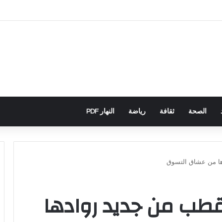
باني يكشف تورط حملة رقمية جزائرية في أحداث سبتة
الصحة
ثقافة
رياضة
النهار PDF
ها من عشاق التسوق
تقطب من جديد روادها