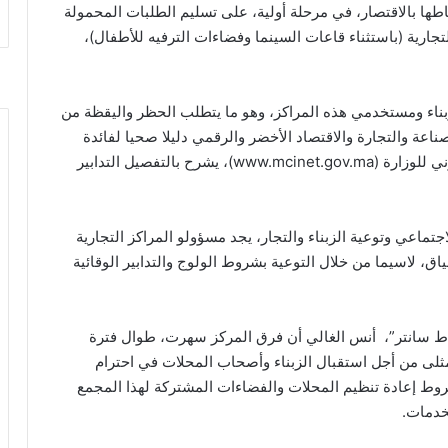
ها بالاقتصار، في مرحلة أولية، على تسليم الطلبات المحمولة
تجارية (باستثناء قاعات السينما وفضاءات الترفيه للأطفال)،
ناء ومستخدمي هذه المراكز، وهو ما يتطلب الحظر واليقظة من
اعة والتجارة والاقتصاد الأخضر والرقمي دليلا صحيا لفائدة
المراكز والمحلات التجارية، متوفر على الموقع الإلكتروني للوزارة (www.mcinet.gov.ma)، يشرح بالتفصيل التدابير
لاجتماعي وتوعية الزبناء والتجار، يجد مسؤولو المراكز التجارية
ق، لاسيما من خلال التوعية بشروط الولوج والتدابير الوقائية
رباط سانتر”، أنس الغالي أن فرق المركز سهرت، طوال فترة
لى من أجل استقبال الزبناء وأصحاب المحلات في احترام
روط إعادة تنظيم المحلات والفضاءات المشتركة لهذا المجمع
خدمات.