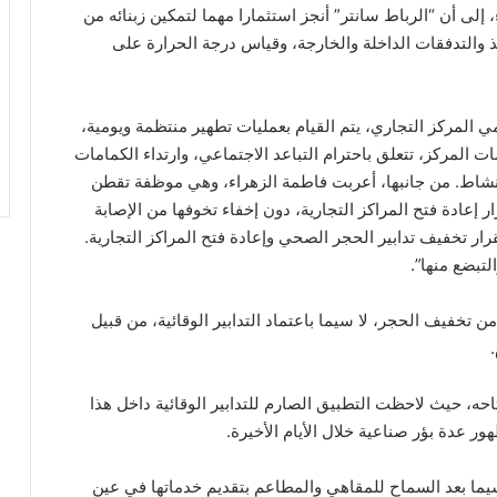
 إلى أن “الرباط سانتر” أنجز استثمارا مهما لتمكين زبنائه من
ذ والتدفقات الداخلة والخارجة، وقياس درجة الحرارة على
المركز التجاري، يتم القيام بعمليات تطهير منتظمة ويومية،
لمركز، تتعلق باحترام التباعد الاجتماعي، وارتداء الكمامات
لنشاط. من جانبها، أعربت فاطمة الزهراء، وهي موظفة تقطن
ار إعادة فتح المراكز التجارية، دون إخفاء تخوفها من الإصابة
ية بقرار تخفيف تدابير الحجر الصحي وإعادة فتح المراكز التجارية.
تبضع منها”.
 تخفيف الحجر، لا سيما باعتماد التدابير الوقائية، من قبيل
احه، حيث لاحظت التطبيق الصارم للتدابير الوقائية داخل هذا
ر عدة بؤر صناعية خلال الأيام الأخيرة.
لاسيما بعد السماح للمقاهي والمطاعم بتقديم خدماتها في عين