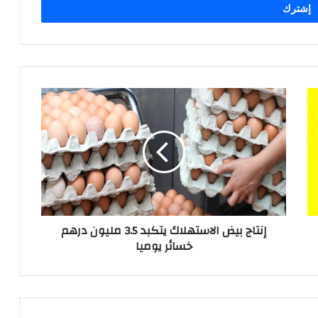
إ
ن
ت
ا
ج
ب
ي
ض
ا
إنتاج بيض الاستهلاك يتكبد 3.5 مليون درهم
ل
خسائر يوميا
ا
س
ت
ه
ل