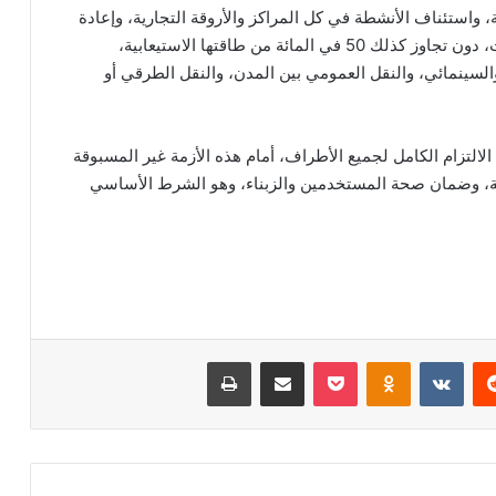
ها الاستيعابية، واستئناف الأنشطة في كل المراكز والأروقة التجارية، وإعادة
فتح فضاءات الترفيه، مثل القاعات الرياضية والحمامات، دون تجاوز كذلك 50 في المائة من طاقتها الاستيعابية،
السينمائي، والنقل العمومي بين المدن، والنقل الطرقي أو
لالتزام الكامل لجميع الأطراف، أمام هذه الأزمة غير المسبوقة
ية، وضمان صحة المستخدمين والزبناء، وهو الشرط الأساسي
‏Reddit
‏VKontakte
Odnoklassniki
‫Pocket
مشاركة عبر البريد
طباعة