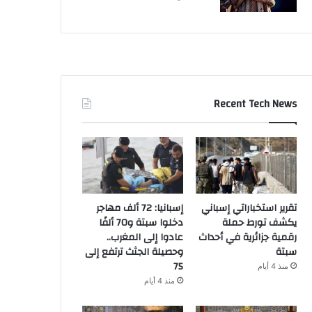
Recent Tech News
تقرير استخباراتي إسباني
إسبانيا: 72 ألف مهاجر
يكشف تورط حملة
دخلوا سبتة و70 ألفًا
رقمية جزائرية في أحداث
عادوا إلى المغرب..
سبتة
وحصيلة الجثث ترتفع إلى
75
منذ 4 أيام
منذ 4 أيام