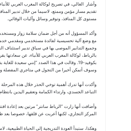
وأشار الغالي، في تصريح لوكالة المغرب العربي للأنباء،
تقديم مسار مؤمن وممتع، لاسيما من خلال تدبير المناف
مستوى كل المنافذ، وتوفير وسائل وآليات الوقائي.
وأكد المسؤول أنه من أجل ضمان سلامة زوار ومستخدمي 
مع وضع آلية تحسيسية لفائدة مستخدمي ومقدمي خدمات ا
وجميع التدابير الموصى بها في سياق تدبير استئناف ا
بالرباط، لوكالة المغرب العربي للأنباء، عن سعادتها بقر
بكوفيد-19. وقالت في هذا الصدد “إنني سعيدة للغا
وسوف أتمكن أخيرا من التجول في متاجري المفضلة وال
وأكدت أنها تدرك أهمية توخي الحذر خلال هذه المرحلة من
التباعد الجسدي، وارتداء الكمامة وتعقيم اليدين بانتظام.
وأضافت أنها زارت “الرباط سانتر” مرتين بعد إعادة افتت
المركز التجاري، لكنها أعربت عن قلقها، خصوصا بعد ظهو
وهكذا، ستبدأ العودة التدريجية إلى الحياة الطبيعية، 