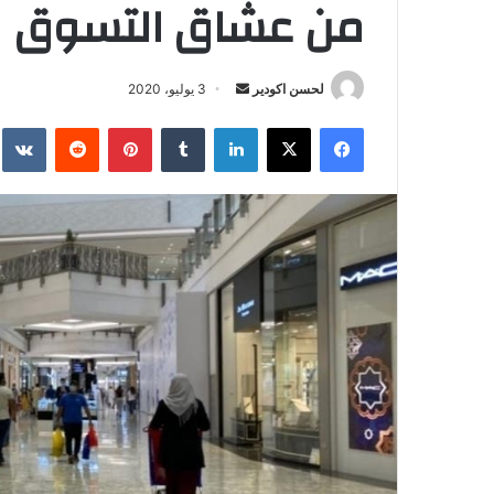
من عشاق التسوق
لحسن اكودير
أ
3 يوليو، 2020
ر
فيسبوك
‫X
لينكدإن
‏Tumblr
بينتيريست
‏Reddit
‏te
س
ل
ب
ر
ي
د
ا
إ
ل
ك
ت
ر
و
ن