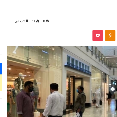
0
11
2 دقائق
VKontak
Odnoklassniki
‫Pocket