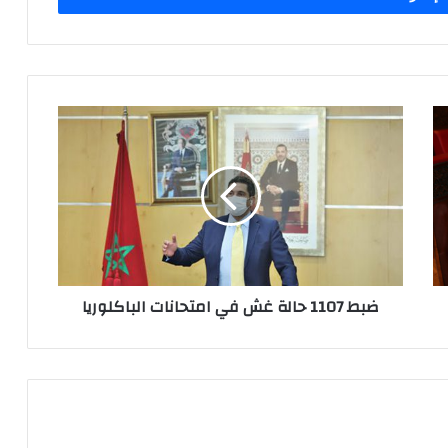
ض
ب
ط
1
1
0
7
ح
ا
ضبط 1107 حالة غش في امتحانات الباكلوريا
ل
ة
غ
ش
ف
ي
ا