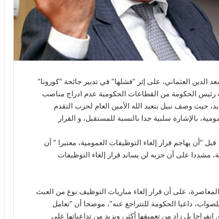
د الدين العثماني، على إثر “فشلها” في تدبير جائحة “كورونا”
لب رئيس الحكومة من القطاعات الحكومية عدم ادراج مناصب
ي الجديد، حيث وصف نبيل بنعبد الله الأمين العام لحزب التقدم
ومية، بالإشارة سلبية جدا بالنسبة للمستقبل، و القرار
 قبل “أن يهاجم قرار إلغاء التوظيفات العمومية، معتبرا ” أن
 مشددا على أن حزبه لن يساند قرار إلغاء التوظيفات
لمعاصرة، على أن قرار إلغاء مباريات التوظيف نوع من العبث
واب، داعيا الحكومة للتتراجع عنه”، موضحا أن “تعامل
 انفراجا بل زاد من تعميقها أكثر، ويزيد من تداعياتها على