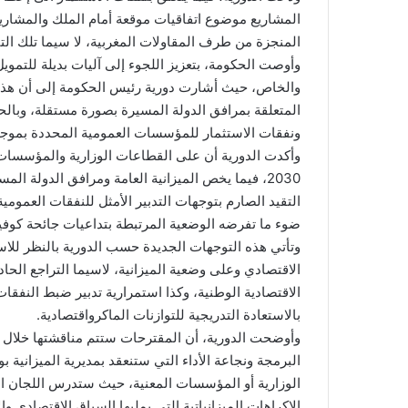
المشاريع موضوع اتفاقيات موقعة أمام الملك والمشاريع 
المنجزة من طرف المقاولات المغربية، لا سيما تلك الت
وأوصت الحكومة، بتعزيز اللجوء إلى آليات بديلة للتموي
والخاص، حيث أشارت دورية رئيس الحكومة إلى أن هذه 
المتعلقة بمرافق الدولة المسيرة بصورة مستقلة، وبال
ونفقات الاستثمار للمؤسسات العمومية المحددة بموجب قرار 
2030، فيما يخص الميزانية العامة ومرافق الدولة
التقيد الصارم بتوجهات التدبير الأمثل للنفقات العموم
ضوء ما تفرضه الوضعية المرتبطة بتداعيات جائحة كوفيد-9
وتأتي هذه التوجهات الجديدة حسب الدورية بالنظر للاس
الاقتصادي وعلى وضعية الميزانية، لاسيما التراجع الحاد
الاقتصادية الوطنية، وكذا استمرارية تدبير ضبط النفقا
بالاستعادة التدريجية للتوازنات الماكرواقتصادية.
البرمجة ونجاعة الأداء التي ستنعقد بمديرية الميزانية 
الوزارية أو المؤسسات المعنية، حيث ستدرس اللجان ال
الإكراهات الميزانياتية التي يمليها السياق الاقتصادي وا