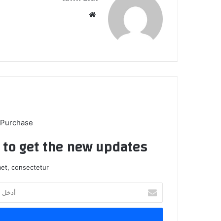
موق
ع
الوي
ب
 Purchase
t to get the new updates!
et, consectetur.
أ
د
خ
ل