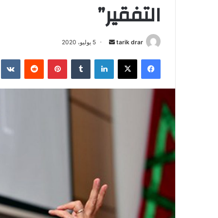
التفقير”
tarik drar
أ
5 يوليو، 2020
ر
فيسبوك
‫X
لينكدإن
‏Tumblr
بينتيريست
‏Reddit
‏te
س
ل
ب
ر
ي
د
ا
إ
ل
ك
ت
ر
و
ن