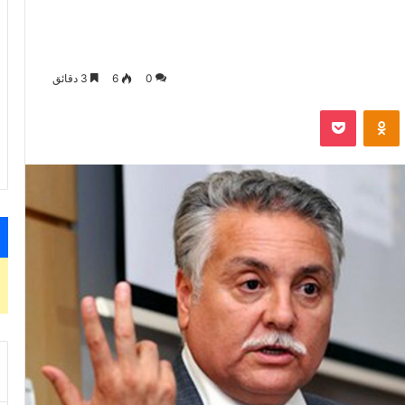
0
6
3 دقائق
VKontak
Odnoklassniki
‫Pocket