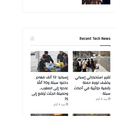
Recent Tech News
تقرير استخباراتي إسباني
إسبانيا: 72 ألف مهاجر
يكشف تورط حملة
دخلوا سبتة و70 ألفًا
رقمية جزائرية في أحداث
عادوا إلى المغرب..
سبتة
وحصيلة الجثث ترتفع إلى
75
منذ 4 أيام
منذ 4 أيام