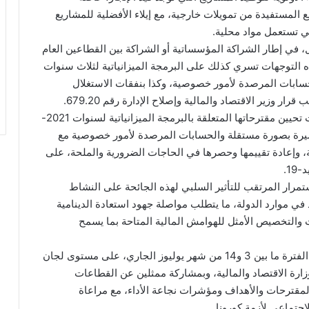
المستفيدة من تمويلات خارجية، مع إيلاء الأفضلية للمشاريع
ي تستعمل مواد محلية.
ل، في إطار الشراكة المؤسساتية أو الشراكة بين القطاعين العام
التوجهات تسري كذلك على البرمجة الميزانياتية لثلاث سنوات
حسابات المرصدة لأمور خصوصية، وكذا بنفقات الاستغلال
وزير الاقتصاد والمالية وإصلاح الإدارة رقم 679.20.
وأكدت الدورية أن على القطاعات الوزارية والمؤسسات تحيين مقترحاتها المتعلقة بالبرمجة الميزانياتية لسنوات 2021-
 المسيرة بصورة مستقلة والحسابات المرصدة لأمور خصوصية مع
ية، وإعادة تقييمها وحصرها في الحاجات الضرورية والملحة، على
1.
تمرار المرتقب للتأثير السلبي لهذه الجائحة على النشاط
 في موارد الدولة، ما يتطلب مواصلة جهود استعادة الدينامية
ت والتخصيص الأمثل للهوامش المالية المتاحة بما يسمح
وأوضحت الدورية، أن المقترحات ستتم مناقشتها خلال الفترة ما بين 3 و14 من شهر يوليوز الجاري، على مستوى لجان
بوزارة الاقتصاد والمالية، وبمشاركة ممثلين عن القطاعات
مقترحات والأهداف ومؤشرات نجاعة الأداء، مع مراعاة
لاجتماعي لأزمة كورونا.