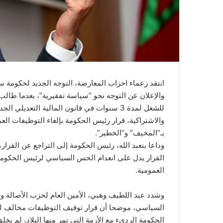
ي
ا
انتقد زعماء احزاب المعارضة، التوجه الجديد لحكومة سع
والإعلان عن التوجه نحو “سياسة تفقيرية”، بعدما طا
للشغل لمدة 3 سنوات في قانون المالية التعديل
والاشتراكية، قرار رئيس الحكومة بإلغاء التوظيفات العم
بـ”المخيف” و”الخطير”.
وداعا بنعبد الله، رئيس الحكومة إلى التراجع عن القرار،
القرار يدل على انعدام الحس السياسي لرئيس الحكومة،
العمومية.
وشدد عبد اللطيف وهبي، الأمين العام لحزب الأصالة وا
السياسي، موضحا أن قرار توقيف التوظيفات مخالف للص
الحكومة الرديء مع الأزمة التي تمر منها البلاد، لم يخلق