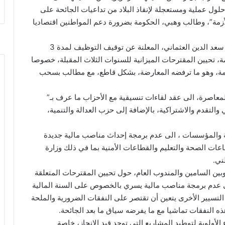
لول عملية ومستعجلة لإنقاذ البلاد من تداعيات الجائحة على
أزمة”، وطالب وهبي، الحكومة بضرورة دعم المواطنين اقتصاديا
وانتفضت الأحزاب المعارضة والنقابات في وجه حكومة سعد الدين العثماني، المعلنة عن توقيف التوظيف لمدة 3
، تحيين المقترحات الميزانية للسنوات الثلاث المقبلة، خصوصا
ة، وهو ما ترفضه المعارضة، بشكل قاطع، مع مطالب بسحب
لمعاصرة، الى عقد لقاءات تنسيقية مع الأحزاب ما عرف بـ”
 والتقدم والاشتراكية، بالإضافة إلى حزب العدالة والتنمية،
ة والمؤسسات ، الى عدم برمجة إحداث مناصب مالية جديدة
ص، باستثناء قطاعات الصحة والتعليم والقطاعات الأمنية بما في ذلك وزارة
طني.
بين السامين والمندوب العام، حول تحيين المقترحات المتعلقة
الميزانياتية لثلاث سنوات “2021-2023″،على عدم برمجة مناصب مالية يسري بالخصوص على السنة المالية
التسيير الأخرى يتعين أن تقتصر على النفقات الضرورية والملحة
ه النفقات تماشيا مع ما يفرضه سياق ما بعد الجائحة.
الأولوية لتوطيد المشاريع التي توجد قيد الإنجاز، خاصة