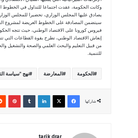
وكانت الحكومة، عقدت اجتماعا للتداول في الخطوط الع
يصادق عليها المجلس الوزاري، تحضيرا للمجلس الوزا
سيتضمن المصادقة على الخطوط العريضة لمشروع القانو
فيروس كورونا على الاقتصاد الوطني، حيث تتجه الحكوم
إنعاش الاقتصاد الوطني، تطرح بقوة القطاعات التي تتط
من قبيل التعليم والبحث العلمي والصحة والتشغيل والح
للتنمية.
الحكومة
المعارضة
نهج "سياسة الت
فيسبوك
‫X
لينكدإن
‏Tumblr
بينتيريست
شاركها
tarik drar