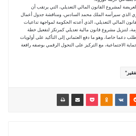
ريضة لمشروع القانون المالي التعديلي، التي يرتقب أن
ري الذي سيرأسه الملك محمد السادس، ومناقشة جدول أعمال
ن المالي التعديلي، الذي أعدته الحكومة لمواجهة تداعيات
ة، لتنزيل مشروع قانون مالية تعديلي كمرتكز لتفعيل خطة
لب دعما خاصا، وهو ما دفع العثماني إلى التأكيد على أولويات
ماية الاجتماعية، مع التركيز على التحول الرقمي بوصفه رافعة
فقير"
‏Reddit
‏VKontakte
Odnoklassniki
‫Pocket
مشاركة عبر البريد
طباعة