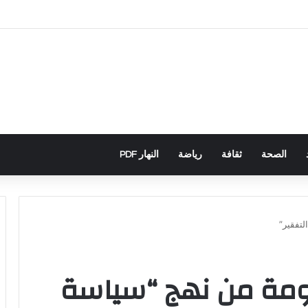
باني يكشف تورط حملة رقمية جزائرية في أحداث سبتة
الصحة
ثقافة
رياضة
النهار PDF
لتفقير”
كومة من نهج “سياسة