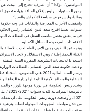
المواطنين”، مؤكدا ” أن الظرفية تحتاج إلى البحث عن ح
جميع المستويات، وليس إغلاق المنافذ وزيادة تعميق ال
وماليا، وليس فرض سياسة الإنكماش والعجز”.
سنوات، بعدما اقترح سعد الدين العثماني رئيس الحكومة
في ما يتعلق بحصر مناصب الشغل في القطاعات المهم
الاعتمادات المرصودة للمسائل الكمالية.
ويتجه عبد اللطيف وهبي الامين العام لحزب الاصالة وا
الكتلة الديمقراطية”، وهي الاستقلال والاتحاد الاشتراكي
استعدادا للانتخابات التشريعية المقررة السنة المقبلة.
و دعت حكومة سعد الدين العثماني، القطاعات الوزاري
برسم السنة المالية 2021 على الخصو
الداخلية والمصالح الأمنية التابعة لها وإدارة الدفاع الو
وشدد رئيس الحكومة، في دورية موجهة للوزراء والمندو
بالبرمجة 
2021، وأوضحت دورية رئيس الحكومة، على أن نفقات 
من خلال مواصلة المجهودات المبذولة لعقلنة وترشيد هذ
ودعت الدورية، فيما يتعلق بنفقات الاستثمار الى إعطاء 