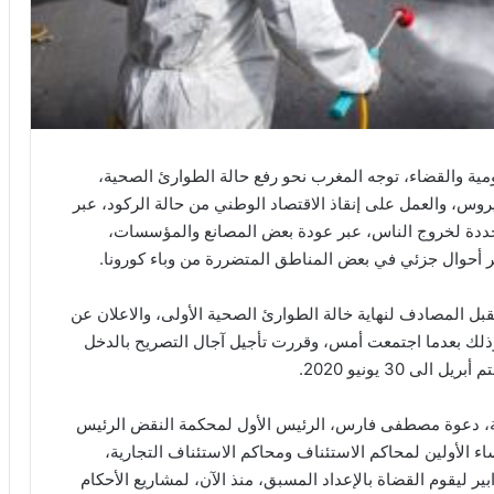
ية والقضاء، توجه المغرب نحو رفع حالة الطوارئ الصحية،
روس، والعمل على إنقاذ الاقتصاد الوطني من حالة الركود، عبر
دة لخروج الناس، عبر عودة بعض المصانع والمؤسسات،
ظر أحوال جزئي في بعض المناطق المتضررة من وباء كورونا.
لمقبل المصادف لنهاية خالة الطوارئ الصحية الأولى، والاعلان عن
، وذلك بعدما اجتمعت أمس، وقررت تأجيل آجال التصريح بالدخل
30 يونيو 2020.
ة، دعوة مصطفى فارس، الرئيس الأول لمحكمة النقض الرئيس
ء الأولين لمحاكم الاستئناف ومحاكم الاستئناف التجارية،
ابير ليقوم القضاة بالإعداد المسبق، منذ الآن، لمشاريع الأحكام