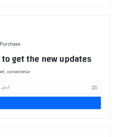
 Purchase
t to get the new updates!
et, consectetur.
أ
د
خ
ل
ب
ر
ي
د
ك