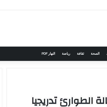
باني يكشف تورط حملة رقمية جزائرية في أحداث سبتة
الصحة
ثقافة
رياضة
النهار PDF
لة الطوارئ تدريجيا