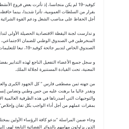
كوفيد-19 لم يكن متجانسا، إذ تأثرت بعض فروع الأ
بقرار من السلطات العمومية، تأثرا شديدا، بينما حافظت
أجل الحفاظ على مناصب الشغل ودعم القوة الشرائية أ
و تدارست لجنة اليقظة الاقتصادية الحصيلة الأولى لتد
المنخرطين في الصندوق الوطني للضمان الاجتماعي، وأ
الصندوق الخاص لتدبير جائحة كوفيد-19، تبعا للتعليمات السامية لصاحب الجلالة الملك محمد السادس.
و سجل جميع الأعضاء التفعيل الناجع لهذه التدابير بفض
المعنية، تحت القيادة المستنيرة لجلالة الملك.
من جهته ثمن مصطفى فارس ” كل الجهود الكبرى والعمل 
ونقدر عاليا ما برهنت عليه من حس وطني وتضامن إنسان
والتوجيهات التي أصدرناها في هذه الظرفية العالمية ال
بمقرات عملهم من أجل أداء الواجب بكل تفان وإخلاص”.
وجاء ضمن المراسلة “ندعو كافة الرؤساء الأولين بمخت
الذين يزاولون مهامهم بالدوائر القضائية التابعة لهم، إل