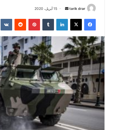
tarik drar
أ
15 أبريل، 2020
ر
فيسبوك
‫X
لينكدإن
‏Tumblr
بينتيريست
‏Reddit
‏te
س
ل
ب
ر
ي
د
ا
إ
ل
ك
ت
ر
و
ن
ي
ا