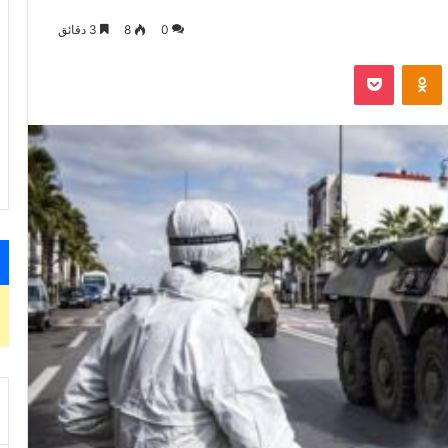
0
8
3 دقائق
VKontak
Odnoklassniki
‫Pocket