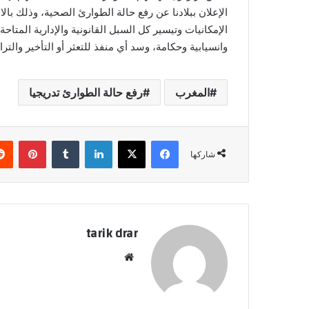
الإعلان ببلادنا عن رفع حالة الطوارئ الصحية، وذلك بال
الإمكانيات وتيسير كل السبل القانونية والإدارية المتا
وانسيابية وحكامة، وسد أي منفذ للتعثر أو التأخير والت
المغرب
رفع حالة الطوارئ تدريجيا
فيسبوك
‫X
لينكدإن
‏Tumblr
بينتيريست
شاركها
tarik drar
موق
ع
الوي
ب