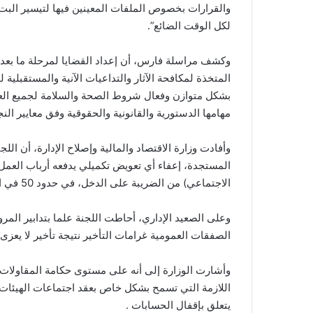
والقرارات بخصوص الملفات المعينين فيها لتيسير البت ف
لكل الوقت الضائع”.
وكشف مراسلة فارس، أن إعداد القضايا لمرحلة ما بعد رف
المتخذة لمكافحة الآثار والتداعيات الآنية والمستقبلية 
بشكل متوازن وفعال شروط الصحة والسلامة لجميع العام
مهامها الدستورية والقانونية والحقوقية وفق معايير النج
وأفادت وزارة الاقتصاد والمالية وإصلاح الإدارة، أن ا
المستجدة، إعفاء أي تعويض تكميلي يدفعه أرباب العم
الاجتماعي) من الضريبة على الدخل، في حدود 50 في المائة من متوسط ​​الراتب الشهري الصافي.
وعلى الصعيد الإداري، أحاطت اللجنة علما بتدابير الم
الصفقات العمومية غرامات التأخير نتيجة تأخير لا يعزى إ
وأشارت الوزارة إلى أنه على مستوى حكامة المقاولات 
اللازمة التي تسمح بشكل خاص بعقد اجتماعات الهيئات ا
يتعلق بإقفال الحسابات .