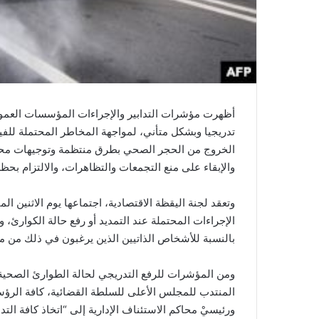
أظهرت مؤشرات التدابير والإجراءات المؤسسات العموم
تدريجيا وبشكل متأني، لمواجهة المخاطر المحتملة للفي
الخروج من الحجر الصحي بطرق منتظمة وتوجيهات محد
والإبقاء على منع التجمعات والتظاهرات، والالتزام بح
وتعقد لجنة اليقظة الاقتصادية، اجتماعها يوم الاثنين ا
الإجراءات المحتملة عند التمديد أو رفع حالة الكوارئ
بالنسبة للأشخاص الذاتيين الذين يرغبون في ذلك من متم أبريل الى 
ومن المؤشرات للرفع التدريجي لحالة الطوارئ الصحي
المنتدب للمجلس الأعلى للسلطة القضائية، كافة الرؤسا
ورئيسيْ محاكم الاستئناف الإدارية إلى “اتخاذ كافة التد