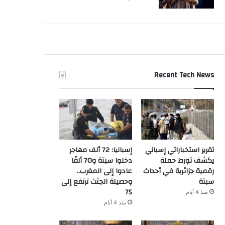
Recent Tech News
تقرير استخباراتي إسباني
إسبانيا: 72 ألف مهاجر
يكشف تورط حملة
دخلوا سبتة و70 ألفًا
رقمية جزائرية في أحداث
عادوا إلى المغرب..
سبتة
وحصيلة الجثث ترتفع إلى
75
منذ 4 أيام
منذ 4 أيام