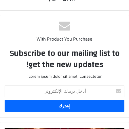
With Product You Purchase
Subscribe to our mailing list to
get the new updates!
Lorem ipsum dolor sit amet, consectetur.
أ
د
خ
ل
ب
ر
ي