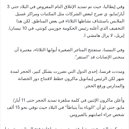
وفي إيطاليا، حيث تم تمديد الإغلاق التام المفروض في البلاد حتى 3
أيار/مايو، ي صرح لبعض الشركات مثل المكتبات ومراكز غسيل
الملابس باستئناف نشاطها الثلاثاء في بعض المناطق. لكن هذا
التخفيف الذي أعلنه رئيس الحكومة جوزيبي كونتي، في 10 نيسان/
إبريل، لا يزال هامشي ا.
وفي النمسا، ستفتتح المتاجر الصغيرة أبوابها الثلاثاء، معتبرة أن
منحنى الإصابات قد “استقر”.
ومددت فرنسا، إحدى الدول التي تضررت بشكل كبير، الحجر لمدة
شهر لكن الرئيس إيمانويل ماكرون خطط لافتتاح دور الحضانة
والمدارس ورفع الحجر.
وأعلن ماكرون الإثنين في كلمة متلفزة تمديد الحجر حتى 11 أيار/
مايو، حتى لو أن “الوباء بدأ يتباطأ” في البلاد حيث توفي نحو 15 ألف
شخص جراء اصابتهم بالفيروس.
وسيكون الخروج تدريجيا، ففي حين سيتم إعادة فتح المدارس شيئ ا