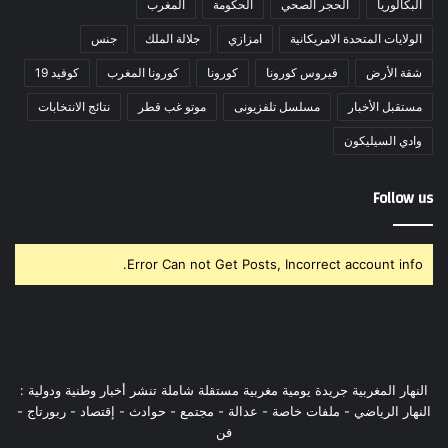
البكالوريا
الحجر الصحي
الحكومة
المغرب
الولايات المتحدة الامريكانية
امزازي
جلالة الملك
جنس
شقة الأرض
فيروس كورونا
كورونا
كورونا المغرب
كوفيد 19
مستقبل الأخبار
مسلسل تلفزيونى
موتو غب قطر
نتائج الانتخابات
وادي السيليكون
Follow us
Error Can not Get Posts, Incorrect account info.
النهار المغربية جريدة يومية مغربية مستقلة شاملة تنشر أخبار وطنية ودولية :
النهار الرياضي - ملفات خاصة - عدالة - مجتمع - حوادث - إقتصاد - ربورتاج -
فن