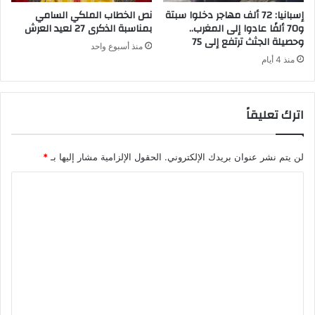
س
إسبانيا: 72 ألف مهاجر دخلوا سبتة
نص الخطاب الملكي السامي
ك
و70 ألفًا عادوا إلى المغرب..
بمناسبة الذكرى 27 لعيد العرش
وحصيلة الجثث ترتفع إلى 75
و
منذ أسبوع واحد
ر
منذ 4 أيام
و
ن
ا
اترك تعليقاً
ا
ل
م
لن يتم نشر عنوان بريدك الإلكتروني.
الحقول الإلزامية مشار إليها بـ
*
س
ت
ا
ج
د
ل
ت
ع
ل
ي
ق