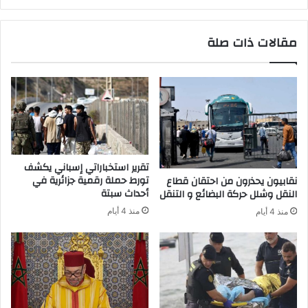
ت
ر
ك
ح
ا
مقالات ذات صلة
ف
ر
ي
د
ف
و
ر
ا
ن
ء
س
ل
ا
ع
ل
ا
تقرير استخباراتي إسباني يكشف
ج
تورط حملة رقمية جزائرية في
نقابيون يحذرون من احتقان قطاع
م
أحداث سبتة
النقل وشلل حركة البضائع و التنقل
ص
منذ 4 أيام
منذ 4 أيام
ا
ب
ي
ف
ي
ر
و