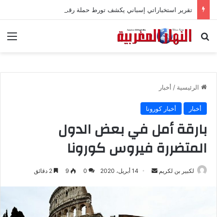
تقرير استخباراتي إسباني يكشف تورط حملة رقمية جزائرية في أحداث سبتة
بحث عن
الق
الرئيسية
/
أخبار
أخبار
أخبار كورونا
بارقة أمل في بعض الدول
المتضررة فيروس كورونا
لكبير بن لكريم
أ
14 أبريل، 2020
0
9
2 دقائق
ر
س
ل