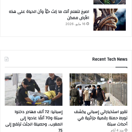
‫اصرخ لتعلم أنك ما زلتَ حيّاً وأن الحياة على هذه
الأرض ممكن
16 مايو، 2026
Recent Tech News
تقرير استخباراتي إسباني يكشف
إسبانيا: 72 ألف مهاجر دخلوا
تورط حملة رقمية جزائرية في
سبتة و70 ألفًا عادوا إلى
أحداث سبتة
المغرب.. وحصيلة الجثث ترتفع إلى
75
منذ 4 أيام