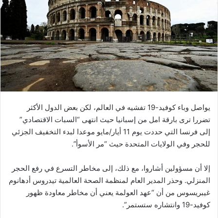
ب
ر
ي
د
ا
إ
ل
ك
ت
ر
يواصل وباء كوفيد-19 تفشيه في العالم، لكن بعض الدول الأكثر
و
تضررا ترى بارقة امل من إسبانيا حيث انتهى “السبات الاقتصادي”
ن
إلى فرنسا التي حددت يوم 11 أيار/مايو موعدا لبدء التخفيف الجزئي
ي
للحجر وفي الولايات المتحدة حيث “مر الأسوأ”.
ا
إلا أن مسؤولين أشاروا، مع ذلك، إلى مخاطر التسرع في رفع الحجر
المنزلي. وحذر المدير العام لمنظمة الصحة العالمية تيدروس أدهانوم
غيبريسوس من أن “عهد العولمة يعني أن مخاطر معاودة ظهور
كوفيد-19 وانتشاره ستستمر”.