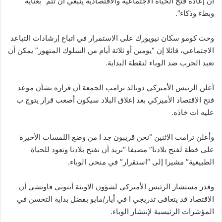
أن إعادة فتح الحياة الاجتماعية والاقتصادية ينبغي أن تتم “بعناية
وبطء وذكاء”.
وحث كومو سكان نيويورك على الاستمرار في اتباع إرشادات التباعد
الاجتماعي، قائلا إن “يومين أو ثلاثة أيام من السلوك المتهور” يمكن أن
تعيد الحرب ضد الوباء لنقطة البداية.
أعلن الرئيس الأميركي دونالد ترامب الجمعة أن قراره بشأن موعد
فتح الاقتصاد الأميركي بعد إغلاق البلاد سيكون أصعب قرار يتوج ب
عليه ات خاذه.
وأعلن ترامب الاثنين “نحن قريبون جد ا من وضع اللمسات الأخيرة
على خطة لفتح بلادنا” مضيفا “نريد أن نفتح بلادنا ونعود للحياة
الطبيعية” مشيرا إلى “استقرار” في منحى الوباء.
وقدر مستشار الرئيس الأميركي لشؤون الاوبئة أنتوني فاوتشي أن
الاقتصاد قد يتعافى تدريجي ا في أيار/مايو بفضل بداية التحسن في
المؤشرات الرئيسية لإنتشار الوباء.