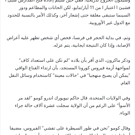
فشيئ ا اعتبار ا من 11 أيار/مايو، لكن الحانات والمطاعم ودور
السينما ستبقى مغلقة حتى إشعار آخر، وكذلك الأمر بالنسبة للحدود
مع الدول غير الأوروبية.
وتم، في بداية الحجر في فرنسا، فحص أي شخص تظهر عليه أعراض
الإصابة، وإذا كان النتيجة ايجابية، يتم عزله.
وذكر ماكرون، الذي أقر بأن بلاده “لم تكن على استعداد كاف”
لمواجهة أزمة فيروس كورونا المستجد، بأن ارتداء القناع الواقي
“يمكن أن يصبح منهجيا” في “حالات معينة” كاستخدام وسائل النقل
العام.
وفي الولايات المتحدة، قال حاكم نيويورك اندرو كومو “لقد مر
الأسوأ” على الرغم من أن الولاية سجلت عشرة آلاف حالة جراء
الوباء.
وقال كومو “نحن في طور السيطرة على تفشي” الفيروس، مضيفا