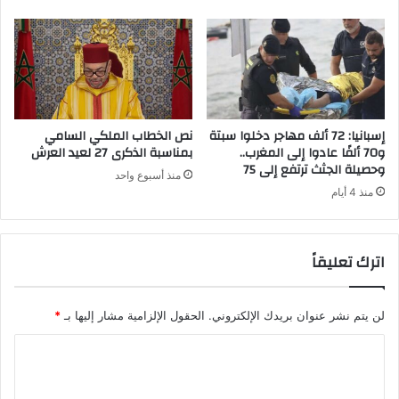
ز
ن
ا
و
ا
س
ع
إسبانيا: 72 ألف مهاجر دخلوا سبتة
نص الخطاب الملكي السامي
ا
و70 ألفًا عادوا إلى المغرب..
بمناسبة الذكرى 27 لعيد العرش
ف
وحصيلة الجثث ترتفع إلى 75
منذ أسبوع واحد
ي
منذ 4 أيام
ع
ي
ن
اترك تعليقاً
ل
ك
د
ح
لن يتم نشر عنوان بريدك الإلكتروني.
الحقول الإلزامية مشار إليها بـ
*
ا
ل