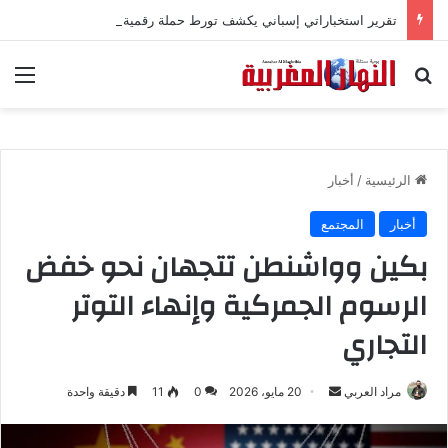
تقرير استخباراتي إسباني يكشف تورط حملة رقمية جزائرية في أحداث سبتة
بحث عن
الق
الرئيسية
/
أخبار
أخبار
المجتمع
بكين وواشنطن تتجهان نحو خفض
الرسوم الجمركية وإنهاء التوتر
التجاري
مراد العربي
أ
20 مايو، 2026
0
11
دقيقة واحدة
ر
س