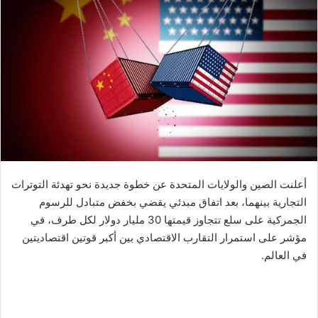
ل
ب
ر
ي
د
ا
إ
ل
ك
ت
ر
أعلنت الصين والولايات المتحدة عن خطوة جديدة نحو تهدئة التوترات
و
التجارية بينهما، بعد اتفاق مبدئي يقضي بخفض متبادل للرسوم
ن
الجمركية على سلع تتجاوز قيمتها 30 مليار دولار لكل طرف، في
ي
مؤشر على استمرار التقارب الاقتصادي بين أكبر قوتين اقتصاديتين
ا
في العالم.