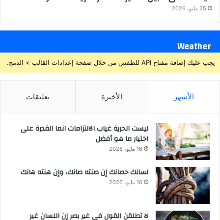
25 مايو، 2026
Weather
يجب عليك إضافة مفتاح API للطقس من خلال صفحة إعدادات القالب > الدمج.
الأشهر
الأخيرة
تعليقات
ليست الحرية غياب الالتزامات انما القدرة على
اختيار ما هو أفضل
16 مايو، 2026
لسانك حصانك إن صنته صانك، وإن هنته هانك
16 مايو، 2026
لا تطلقن القول في غير بصر إن اللسان غير