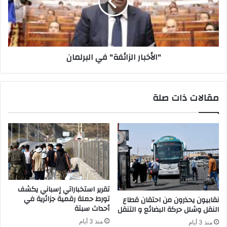
ا
خ
و
ب
ن
ا
ا
ر
ت
ا
"الأخبار الزائفة" في البرلمان
.
ل
.
ز
غ
ا
ر
ئ
مقالات ذات صلة
ق
ف
ت
ة
ل
"
م
ف
ي
ي
ذ
ا
ي
ل
ن
ب
ي
ر
تقرير استخباراتي إسباني يكشف
خ
ل
تورط حملة رقمية جزائرية في
نقابيون يحذرون من احتقان قطاع
ل
م
أحداث سبتة
النقل وشلل حركة البضائع و التنقل
ف
ا
منذ 3 أيام
منذ 3 أيام
ح
ن