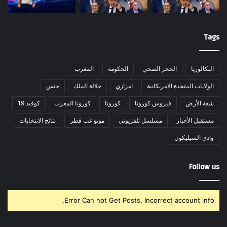
Tags
البكالوريا
الحجر الصحي
الحكومة
المغرب
الولايات المتحدة الامريكانية
امزازي
جلالة الملك
جنس
شقة الأرض
فيروس كورونا
كورونا
كورونا المغرب
كوفيد 19
مستقبل الأخبار
مسلسل تلفزيونى
موتو غب قطر
نتائج الانتخابات
وادي السيليكون
Follow us
Error Can not Get Posts, Incorrect account info.