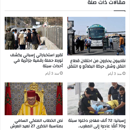
مقالات ذات صلة
ة
و
ب
ت
د
د
ع
ب
م
ي
1
ر
6
ص
م
ر
ل
ا
تقرير استخباراتي إسباني يكشف
ي
ع
تورط حملة رقمية جزائرية في
نقابيون يحذرون من احتقان قطاع
ا
ا
أحداث سبتة
النقل وشلل حركة البضائع و التنقل
ر
ت
منذ 3 أيام
منذ 3 أيام
د
ا
ر
ل
ه
ب
م
ي
ج
ي
د
ي
إسبانيا: 72 ألف مهاجر دخلوا سبتة
نص الخطاب الملكي السامي
و70 ألفًا عادوا إلى المغرب..
بمناسبة الذكرى 27 لعيد العرش