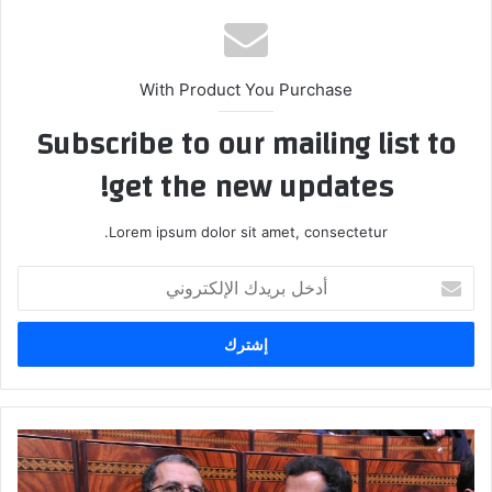
With Product You Purchase
Subscribe to our mailing list to
get the new updates!
Lorem ipsum dolor sit amet, consectetur.
أ
د
خ
ل
ب
ر
ي
د
م
ك
ق
ا
ا