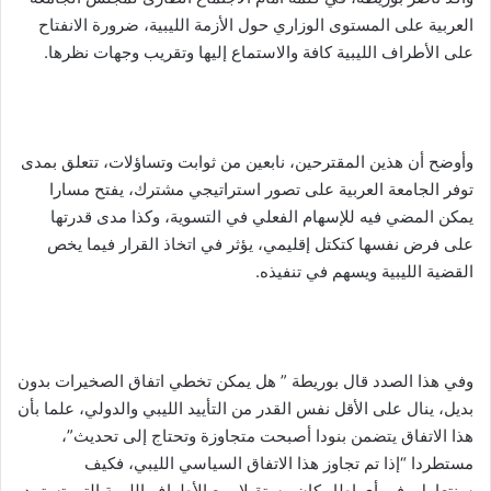
العربية على المستوى الوزاري حول الأزمة الليبية، ضرورة الانفتاح
على الأطراف الليبية كافة والاستماع إليها وتقريب وجهات نظرها.
وأوضح أن هذين المقترحين، نابعين من ثوابت وتساؤلات، تتعلق بمدى
توفر الجامعة العربية على تصور استراتيجي مشترك، يفتح مسارا
يمكن المضي فيه للإسهام الفعلي في التسوية، وكذا مدى قدرتها
على فرض نفسها كتكتل إقليمي، يؤثر في اتخاذ القرار فيما يخص
القضية الليبية ويسهم في تنفيذه.
وفي هذا الصدد قال بوريطة ” هل يمكن تخطي اتفاق الصخيرات بدون
بديل، ينال على الأقل نفس القدر من التأييد الليبي والدولي، علما بأن
هذا الاتفاق يتضمن بنودا أصبحت متجاوزة وتحتاج إلى تحديث”،
مستطردا “إذا تم تجاوز هذا الاتفاق السياسي الليبي، فكيف
سنتعامل، في أي إطار كان مستقبلا، مع الأطراف الليبية التي تستمد