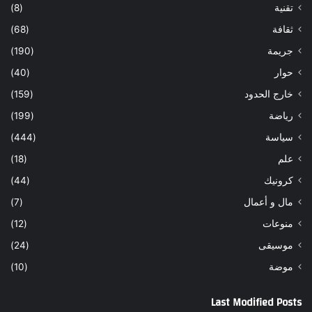
تقنية
(8)
ثقافة
(68)
جريمة
(190)
حوار
(40)
خارج الحدود
(159)
رياضة
(199)
سياسة
(444)
علم
(18)
كرونيك
(44)
مال و أعمال
(7)
منوعات
(12)
موسيقى
(24)
موضة
(10)
Last Modified Posts