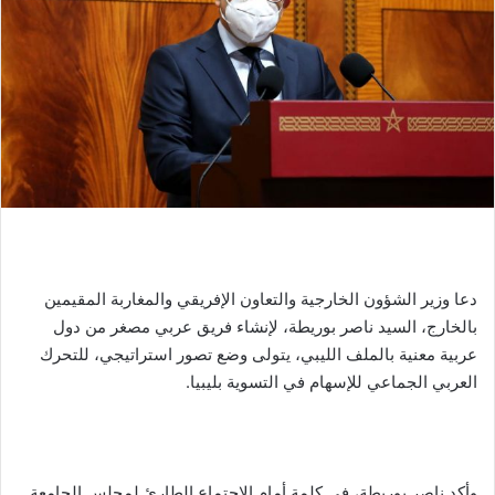
ب
ر
ي
د
ا
إ
ل
ك
ت
ر
و
ن
دعا وزير الشؤون الخارجية والتعاون الإفريقي والمغاربة المقيمين
ي
بالخارج، السيد ناصر بوريطة، لإنشاء فريق عربي مصغر من دول
ا
عربية معنية بالملف الليبي، يتولى وضع تصور استراتيجي، للتحرك
العربي الجماعي للإسهام في التسوية بليبيا.
وأكد ناصر بوريطة، في كلمة أمام الاجتماع الطارئ لمجلس الجامعة