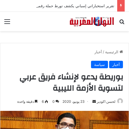
تقرير استخباراتي إسباني يكشف تورط حملة رقمية جزائرية في أحداث سبتة
بحث عن
الق
الرئيسية
/
أخبار
أخبار
سياسة
بوريطة يدعو لإنشاء فريق عربي
لتسوية الأزمة الليبية
لحسن اكودير
أ
23 يونيو، 2020
0
6
دقيقة واحدة
ر
س
ل