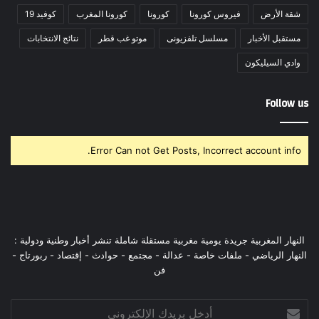
شقة الأرض
فيروس كورونا
كورونا
كورونا المغرب
كوفيد 19
مستقبل الأخبار
مسلسل تلفزيونى
موتو غب قطر
نتائج الانتخابات
وادي السيليكون
Follow us
Error Can not Get Posts, Incorrect account info.
النهار المغربية جريدة يومية مغربية مستقلة شاملة تنشر أخبار وطنية ودولية :
النهار الرياضي - ملفات خاصة - عدالة - مجتمع - حوادث - إقتصاد - ربورتاج -
فن
أدخل