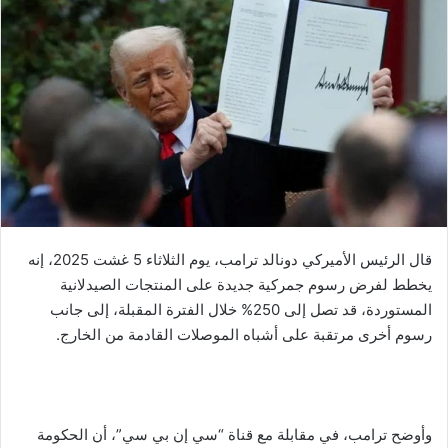
ل
ب
ر
ي
د
ا
إ
ل
ك
ت
ر
قال الرئيس الأميركي دونالد ترامب، يوم الثلاثاء 5 غشت 2025، إنه
و
يخطط لفرض رسوم جمركية جديدة على المنتجات الصيدلانية
ن
المستوردة، قد تصل إلى 250% خلال الفترة المقبلة، إلى جانب
ي
رسوم أخرى مرتقبة على أشباه الموصلات القادمة من الخارج.
ا
وأوضح ترامب، في مقابلة مع قناة “سي إن بي سي”، أن الحكومة