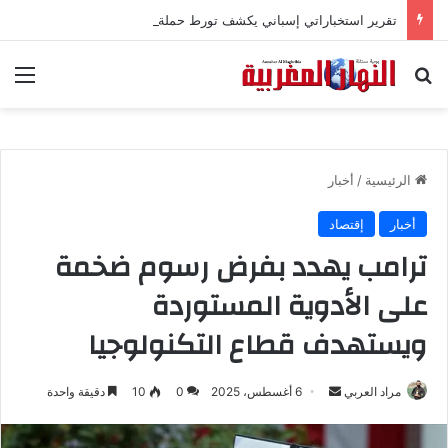
تقرير استخباراتي إسباني يكشف تورط حملة رقمية جزائرية في أحداث سبتة
بحث عن
الق
الرئيسية
/
أخبار
أخبار
إقتصاد
ترامب يهدد بفرض رسوم ضخمة
على الأدوية المستوردة
ويستهدف قطاع التكنولوجيا
مراد العربي
أ
6 أغسطس، 2025
0
10
دقيقة واحدة
ر
س