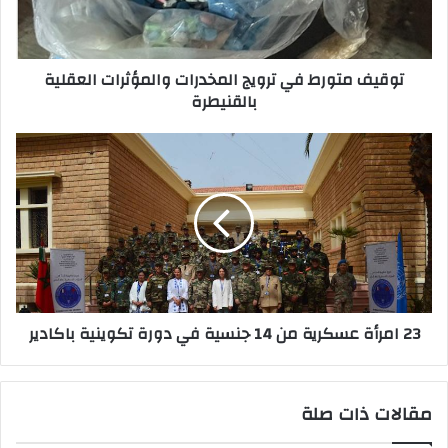
ك
ت
ت
و
ر
ر
توقيف متورط في ترويج المخدرات والمؤثرات العقلية
و
ط
بالقنيطرة
ن
ف
ي
ي
ت
2
ر
3
و
ا
ي
م
ج
ر
ا
أ
ل
ة
م
ع
خ
س
23 امرأة عسكرية من 14 جنسية في دورة تكوينية باكادير
د
ك
ر
ر
ا
ي
ت
ة
مقالات ذات صلة
و
م
ا
ن