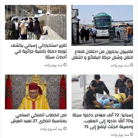
ل
1
م
4
ؤ
ج
ث
ن
ر
س
ا
ي
ت
ة
تقرير استخباراتي إسباني يكشف
ا
ف
تورط حملة رقمية جزائرية في
نقابيون يحذرون من احتقان قطاع
ل
ي
أحداث سبتة
النقل وشلل حركة البضائع و التنقل
ع
د
منذ يوم واحد
منذ يوم واحد
ق
و
ل
ر
ي
ة
ة
ت
ب
ك
ا
و
ل
ي
ق
ن
إسبانيا: 72 ألف مهاجر دخلوا سبتة
نص الخطاب الملكي السامي
ن
ي
و70 ألفًا عادوا إلى المغرب..
بمناسبة الذكرى 27 لعيد العرش
ي
وحصيلة الجثث ترتفع إلى 75
ة
منذ أسبوع واحد
ط
ب
منذ يوم واحد