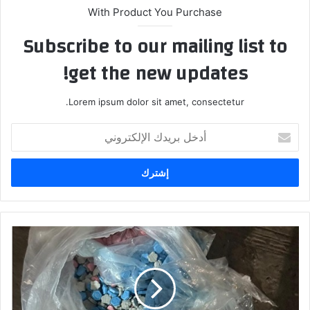
With Product You Purchase
Subscribe to our mailing list to
get the new updates!
Lorem ipsum dolor sit amet, consectetur.
أ
د
خ
ل
ب
ر
ي
د
ت
ك
و
ا
ق
ل
ي
إ
ف
ل
م