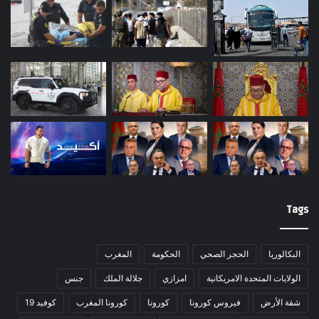
Tags
البكالوريا
الحجر الصحي
الحكومة
المغرب
الولايات المتحدة الامريكانية
امزازي
جلالة الملك
جنس
شقة الأرض
فيروس كورونا
كورونا
كورونا المغرب
كوفيد 19