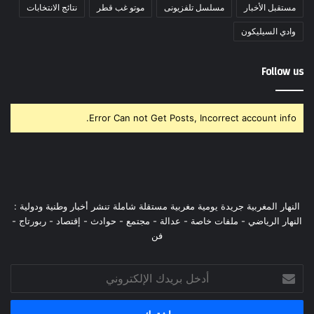
مستقبل الأخبار
مسلسل تلفزيونى
موتو غب قطر
نتائج الانتخابات
وادي السيليكون
Follow us
Error Can not Get Posts, Incorrect account info.
النهار المغربية جريدة يومية مغربية مستقلة شاملة تنشر أخبار وطنية ودولية :
النهار الرياضي - ملفات خاصة - عدالة - مجتمع - حوادث - إقتصاد - ربورتاج -
فن
أدخل
بريدك
الإلكتروني