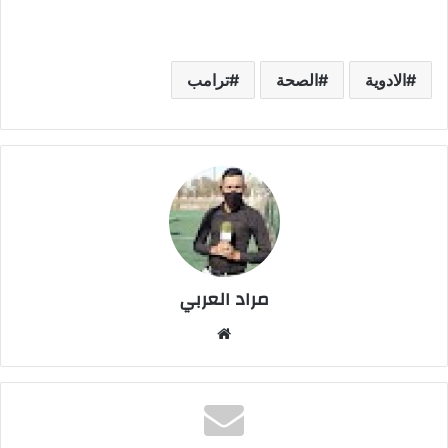
الادوية
الصحة
ترامب
مراد العربي
موق
ع
الوي
ب