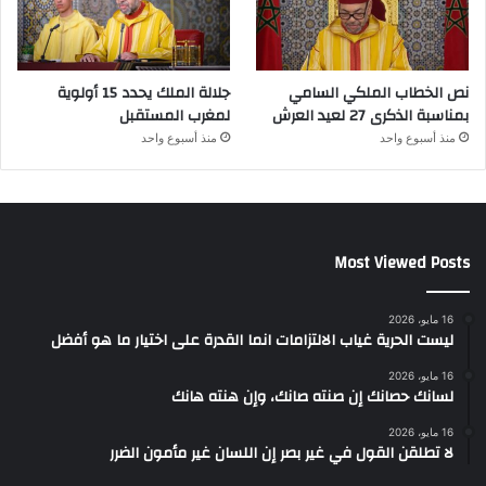
نص الخطاب الملكي السامي
جلالة الملك يحدد 15 أولوية
بمناسبة الذكرى 27 لعيد العرش
لمغرب المستقبل
منذ أسبوع واحد
منذ أسبوع واحد
Most Viewed Posts
16 مايو، 2026
ليست الحرية غياب الالتزامات انما القدرة على اختيار ما هو أفضل
16 مايو، 2026
لسانك حصانك إن صنته صانك، وإن هنته هانك
16 مايو، 2026
لا تطلقن القول في غير بصر إن اللسان غير مأمون الضرر