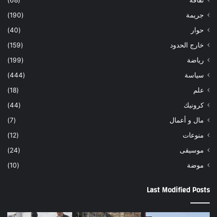
ثقافة
(68)
جريمة
(190)
حوار
(40)
خارج الحدود
(159)
رياضة
(199)
سياسة
(444)
علم
(18)
كرونيك
(44)
مال و أعمال
(7)
منوعات
(12)
موسيقى
(24)
موضة
(10)
Last Modified Posts