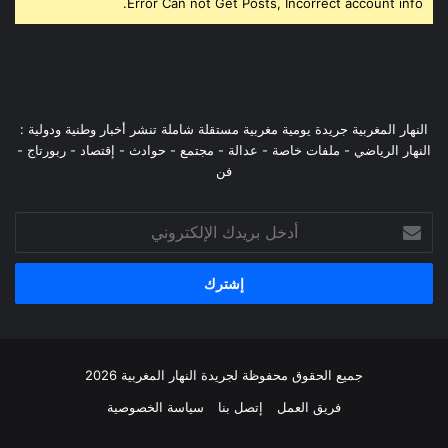
Error Can not Get Posts, Incorrect account info.
النهار المغربية جريدة يومية مغربية مستقلة شاملة تنشر أخبار وطنية ودولية :
النهار الرياضي - ملفات خاصة - عدالة - مجتمع - حوادث - إقتصاد - ربورتاج -
فن
أدخل
بريدك
الإلكتروني
جميع الحقوق محفوظة لجريدة النهار المغربية 2026
فريق العمل
إتصل بنا
سياسة الخصوصية