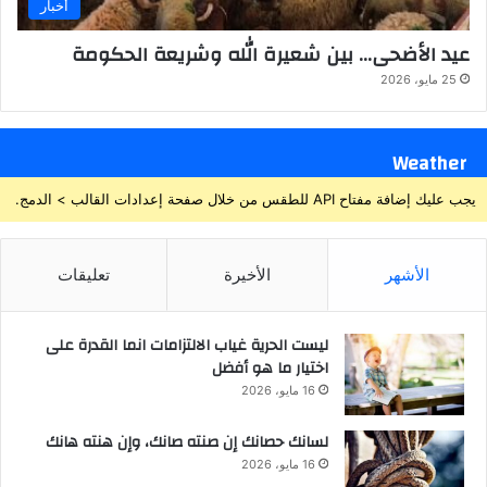
أخبار
عيد الأضحى… بين شعيرة الله وشريعة الحكومة
25 مايو، 2026
Weather
يجب عليك إضافة مفتاح API للطقس من خلال صفحة إعدادات القالب > الدمج.
الأشهر
الأخيرة
تعليقات
ليست الحرية غياب الالتزامات انما القدرة على
اختيار ما هو أفضل
16 مايو، 2026
لسانك حصانك إن صنته صانك، وإن هنته هانك
16 مايو، 2026