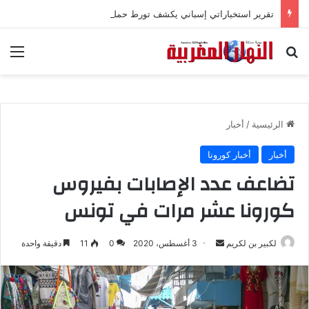
تقرير استخباراتي إسباني يكشف تورط حملة رقمية جزائرية في أحداث سبتة
بحث عن
الق
الرئيسية
/
أخبار
أخبار
أخبار كورونا
تضاعف عدد الإصابات بفيروس
كورونا عشر مرات في تونس
لكبير بن لكريم
أ
3 أغسطس، 2020
0
11
دقيقة واحدة
ر
س
ل