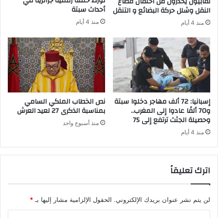
تورط حملة رقمية جزائرية في
نقابيون يحذرون من احتقان قطاع
ن
ي
أحداث سبتة
النقل وشلل حركة البضائع و التنقل
ظ
د
منذ 4 أيام
منذ 4 أيام
م
ة
ة
ف
و
ي
ا
م
ل
ط
إ
ا
ر
ر
ه
م
إسبانيا: 72 ألف مهاجر دخلوا سبتة
نص الخطاب الملكي السامي
ا
ر
و70 ألفًا عادوا إلى المغرب..
بمناسبة الذكرى 27 لعيد العرش
ب
وحصيلة الجثث ترتفع إلى 75
ا
منذ أسبوع واحد
ي
ك
منذ 4 أيام
ف
ش
ا
ق
اترك تعليقاً
م
ا
ل
أ
لن يتم نشر عنوان بريدك الإلكتروني.
الحقول الإلزامية مشار إليها بـ
*
ز
ا