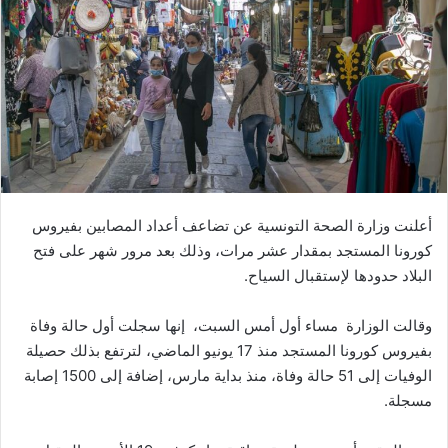
ب
ر
ي
د
ا
إ
ل
ك
ت
ر
أعلنت وزارة الصحة التونسية عن تضاعف أعداد المصابين بفيروس
و
كورونا المستجد بمقدار عشر مرات، وذلك بعد مرور شهر على فتح
ن
البلاد حدودها لإستقبال السياح.
ي
ا
وقالت الوزارة مساء أول أمس السبت، إنها سجلت أول حالة وفاة
بفيروس كورونا المستجد منذ 17 يونيو الماضي، لترتفع بذلك حصيلة
الوفيات إلى 51 حالة وفاة، منذ بداية مارس، إضافة إلى 1500 إصابة
مسجلة.