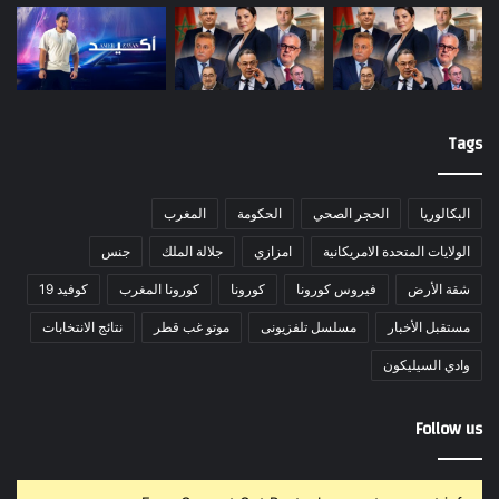
Tags
البكالوريا
الحجر الصحي
الحكومة
المغرب
الولايات المتحدة الامريكانية
امزازي
جلالة الملك
جنس
شقة الأرض
فيروس كورونا
كورونا
كورونا المغرب
كوفيد 19
مستقبل الأخبار
مسلسل تلفزيونى
موتو غب قطر
نتائج الانتخابات
وادي السيليكون
Follow us