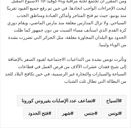
ومن المقرر أن تجتمع لجنة مراقبة وباء كوفيد-19 الأسبوع المقبل
لبحث الإجراءات الواجب اتخاذها. في حين تم رفع جميع القيود تقريبًا
منذ يونيو، حيث تم فتح المتاجر وأماكن العبادة ومناطق الجذب
السياحي. ولا تزال المدارس مغلقة منذ مارس الماضي، ويقام دوري
كرة القدم الذي استأنف مساء السبت من دون جمهور كما ظلت
الحدود مع البلدان المجاورة مغلقة، مثل الجزائر التي تضررت بشدة
من الوباء وليبيا.
وتأثرت تونس بشدة من التداعيات الاجتماعية لقيود السفر بالإضافة
إلى شبح فقدان عشرات الآلاف من فرص العمل في قطاعات
السياحة والسيارات والتجارة غير الرسمية، في حين تكافح البلاد للحد
من البطالة التي تطال ثلث الشباب
السياح
تضاعف عدد الإصابات بفيروس كورونا
تونس
جنس
شهر
فتح الحدود