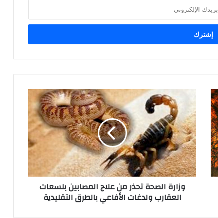
و
ز
ا
ر
ة
ا
ل
ص
ح
وزارة الصحة تحذر من علاج المصابين بلسعات
ة
العقارب ولدغات الأفاعي بالطرق التقليدية
ت
ح
ذ