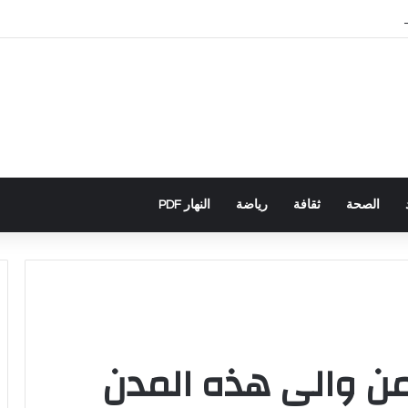
باني يكشف تورط حملة رقمية جزائرية في أحداث سبتة
الصحة
ثقافة
رياضة
النهار PDF
من والى هذه المدن