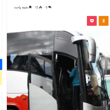
0
12
دقيقة واحدة
VKontak
Odnoklassniki
‫Pocket