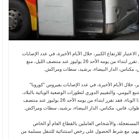
لاعتبار للارتفاع الكبير، خلال الأيام الأخيرة، في عدد الإصابات
بفيروس “كورونا” بمجموعة من العمالات والأقاليم، فقد تقرر ابتداء من يومه الأحد 26 يوليوز عند منتصف الليل، منع
س، مكناس، الدار البيضاء، برشيد، سطات ومراكش.
بير، خلال الأيام الأخيرة، في عدد الإصابات بفيروس “كورونا”
ع اليومي، والتقييم الدوري لتطورات الوضعية الوبائية بالبلاد،
وفي سياق تعزيز الإجراءات المتخذة للحد من انتشار هذا الوباء، فقد تقرر ابتداء من يومه الأحد 26 يوليوز عند منتصف
 تطوان، فاس، مكناس، الدار البيضاء، برشيد، سطات ومراكش.
لمستعجلة، والأشخاص العاملين بالقطاع العام أو الخاص
هم، مع شرط الحصول على رخص استثنائية للتنقل مسلمة من