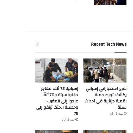
Recent Tech News
تقرير استخباراتي إسباني
إسبانيا: 72 ألف مهاجر
يكشف تورط حملة
دخلوا سبتة و70 ألفًا
رقمية جزائرية في أحداث
عادوا إلى المغرب..
سبتة
وحصيلة الجثث ترتفع إلى
75
منذ 3 أيام
منذ 4 أيام