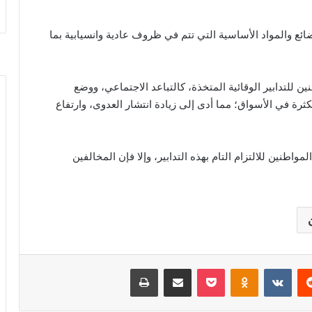
ضائع والمواد الأساسية التي تتم في ظروف عادية وانسيابية بما
نين للتدابير الوقائية المتخذة، كالتباعد الاجتماعي، ووضع
ثرة في الأسواق؛ مما أدى إلى زيادة انتشار العدوى، وارتفاع
اطنين للالتزام التام بهذه التدابير، وإلا فإن المخالفين
‏Reddit
‏VKontakte
Odnoklassniki
‫Pocket
مشاركة عبر البريد
طباعة