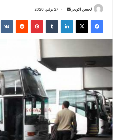
لحسن اكودير
أ
27 يوليو، 2020
ر
فيسبوك
‫X
لينكدإن
‏Tumblr
بينتيريست
‏Reddit
‏te
س
ل
ب
ر
ي
د
ا
إ
ل
ك
ت
ر
و
ن
ي
ا