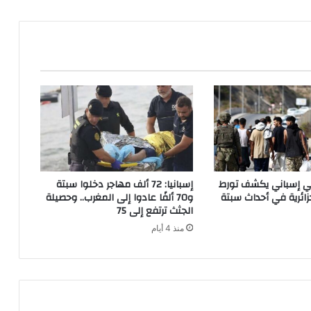
ر
م
ن
ع
ل
ا
ج
ا
ل
م
ص
ا
اتي إسباني يكشف تورط
إسبانيا: 72 ألف مهاجر دخلوا سبتة
ب
ائرية في أحداث سبتة
و70 ألفًا عادوا إلى المغرب.. وحصيلة
ي
الجثث ترتفع إلى 75
ن
منذ 4 أيام
ب
ل
س
ع
ا
ت