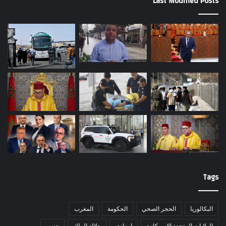
Last Modified Posts
Tags
البكالوريا
الحجر الصحي
الحكومة
المغرب
الولايات المتحدة الامريكانية
امزازي
جلالة الملك
جنس