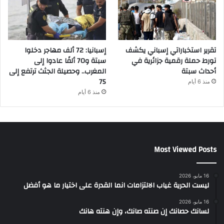
تقرير استخباراتي إسباني يكشف
إسبانيا: 72 ألف مهاجر دخلوا
تورط حملة رقمية جزائرية في
سبتة و70 ألفًا عادوا إلى
أحداث سبتة
المغرب.. وحصيلة الجثث ترتفع إلى
75
منذ 6 أيام
منذ 6 أيام
Most Viewed Posts
16 مايو، 2026
ليست الحرية غياب الالتزامات انما القدرة على اختيار ما هو أفضل
16 مايو، 2026
لسانك حصانك إن صنته صانك، وإن هنته هانك