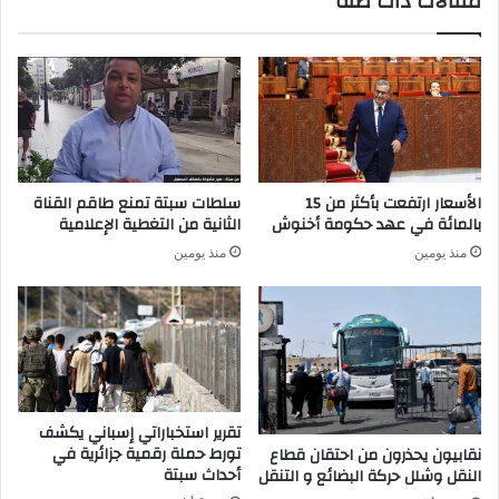
مقالات ذات صلة
9
د
5
م
ح
ت
ا
ق
ل
ر
ة
ي
ش
ر
ف
ه
ا
ح
الأسعار ارتفعت بأكثر من 15
سلطات سبتة تمنع طاقم القناة
ء
و
بالمائة في عهد حكومة أخنوش
الثانية من التغطية الإعلامية
خ
ل
منذ يومين
منذ يومين
ل
ك
ا
و
ل
ر
ا
و
ل
ن
ـ
ا
2
ب
4
ا
تقرير استخباراتي إسباني يكشف
س
ل
تورط حملة رقمية جزائرية في
نقابيون يحذرون من احتقان قطاع
ا
أحداث سبتة
م
النقل وشلل حركة البضائع و التنقل
ع
غ