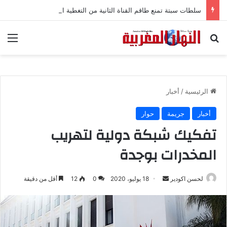
سلطات سبتة تمنع طاقم القناة الثانية من التغطية الإعلامية
بحث عن
الق
الرئيسية
/
أخبار
أخبار
جريمة
حوار
تفكيك شبكة دولية لتهريب
المخدرات بوجدة
لحسن اكودير
أ
18 يوليو، 2020
0
12
أقل من دقيقة
ر
س
ل