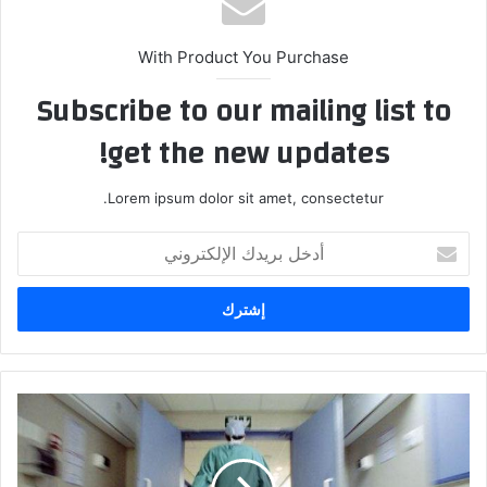
With Product You Purchase
Subscribe to our mailing list to
get the new updates!
Lorem ipsum dolor sit amet, consectetur.
أ
د
خ
ل
ب
ر
ي
د
ك
ك
و
ا
ر
ل
و