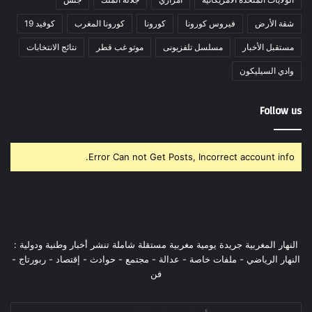
شقة الأرض
فيروس كورونا
كورونا
كورونا المغرب
كوفيد 19
مستقبل الأخبار
مسلسل تلفزيونى
موتو غب قطر
نتائج الانتخابات
وادي السيليكون
Follow us
Error Can not Get Posts, Incorrect account info.
النهار المغربية جريدة يومية مغربية مستقلة شاملة تنشر أخبار وطنية ودولية :
النهار الرياضي - ملفات خاصة - عدالة - مجتمع - حوادث - إقتصاد - ربورتاج -
فن
أدخل