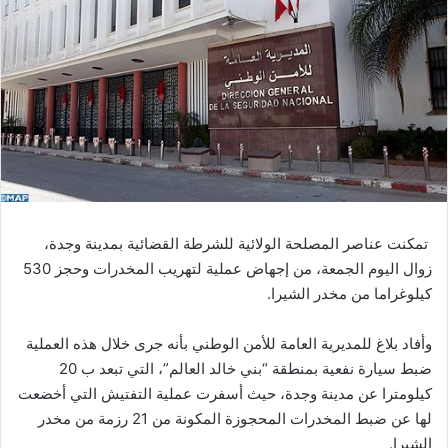
ب
ر
ي
د
ا
إ
ل
ك
ت
ر
و
تمكنت عناصر المصلحة الولائية للشرطة القضائية بمدينة وجدة،
ن
زوال اليوم الجمعة، من إجهاض عملية لتهريب المخدرات وحجز 530
ي
كيلوغراما من مخدر الشيرا.
ا
وأفاد بلاغ للمديرية العامة للأمن الوطني بأنه جرى خلال هذه العملية
ضبط سيارة نفعية بمنطقة “بني خالد العالم”، التي تبعد ب 20
كيلومترا عن مدينة وجدة، حيث أسفرت عملية التفتيش التي أخضعت
لها عن ضبط المخدرات المحجوزة المكونة من 21 رزمة من مخدر
الشيرا.