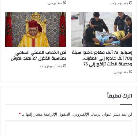
منذ يومين
منذ يوم واحد
ف
م
ر
ق
ي
د
ق
م
ي
ة
ا
ا
إ
ل
ل
أ
إسبانيا: 72 ألف مهاجر دخلوا سبتة
نص الخطاب الملكي السامي
ى
ع
و70 ألفًا عادوا إلى المغرب..
بمناسبة الذكرى 27 لعيد العرش
ا
وحصيلة الجثث ترتفع إلى 75
م
منذ أسبوع واحد
ل
ا
منذ يومين
أ
ل
م
ا
ا
ل
اترك تعليقاً
م
ع
"
ا
ل
لن يتم نشر عنوان بريدك الإلكتروني.
الحقول الإلزامية مشار إليها بـ
*
م
ي
ا
ة
ا
ل