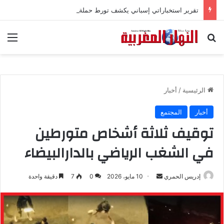
تقرير استخباراتي إسباني يكشف تورط حملة رقمية جزائرية في أحداث سبتة
بحث عن
الق
الرئيسية
/
أخبار
أخبار
المجتمع
توقيف ثلاثة أشخاص متورطين
في الشغب الرياضي بالدارالبيضاء
إدريس الحمري
أ
10 مايو، 2026
0
7
دقيقة واحدة
ر
س
ل