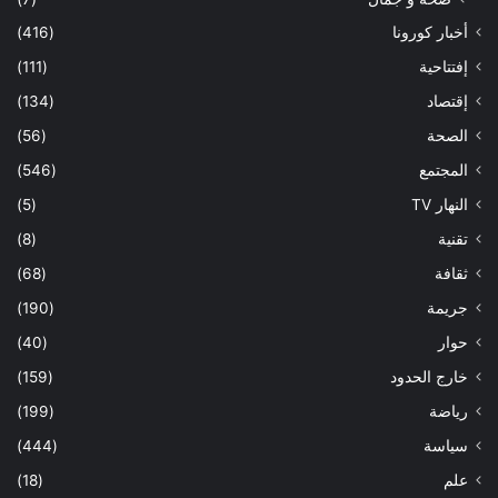
أخبار كورونا
(416)
إفتتاحية
(111)
إقتصاد
(134)
الصحة
(56)
المجتمع
(546)
النهار TV
(5)
تقنية
(8)
ثقافة
(68)
جريمة
(190)
حوار
(40)
خارج الحدود
(159)
رياضة
(199)
سياسة
(444)
علم
(18)