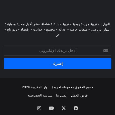
النهار المغربية جريدة يومية مغربية مستقلة شاملة تنشر أخبار وطنية ودولية :
النهار الرياضي - ملفات خاصة - عدالة - مجتمع - حوادث - إقتصاد - ربورتاج -
فن
أدخل
بريدك
الإلكتروني
جميع الحقوق محفوظة لجريدة النهار المغربية 2026
فريق العمل
إتصل بنا
سياسة الخصوصية
فيسبوك
‫X
‫YouTube
انستقرام