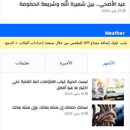
عيد الأضحى… بين شعيرة الله وشريعة الحكومة
25 مايو، 2026
Weather
يجب عليك إضافة مفتاح API للطقس من خلال صفحة إعدادات القالب > الدمج.
الأشهر
الأخيرة
تعليقات
ليست الحرية غياب الالتزامات انما القدرة على
اختيار ما هو أفضل
16 مايو، 2026
لسانك حصانك إن صنته صانك، وإن هنته هانك
16 مايو، 2026