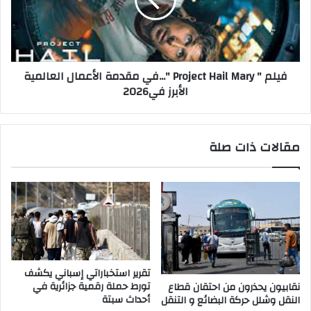
ت
"
م
P
ث
r
ي
o
ل
j
فيلم " Project Hail Mary "...في مقدمة الأعمال العالمية
ج
e
الأبرز في2026
ل
c
ا
t
ل
H
ة
a
مقالات ذات صلة
ا
i
ل
l
م
M
ل
a
ك
r
ف
y
ي
"
ق
.
م
.
تقرير استخباراتي إسباني يكشف
ة
.
تورط حملة رقمية جزائرية في
نقابيون يحذرون من احتقان قطاع
"
ف
أحداث سبتة
النقل وشلل حركة البضائع و التنقل
إ
ي