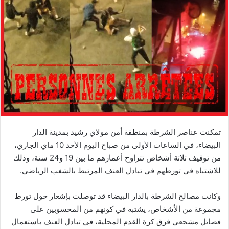
ب
ر
ي
د
ا
إ
ل
ك
ت
ر
و
تمكنت عناصر الشرطة بمنطقة أمن مولاي رشيد بمدينة الدار
ن
البيضاء، في الساعات الأولى من صباح اليوم الأحد 10 ماي الجاري،
ي
من توقيف ثلاثة أشخاص تتراوح أعمارهم ما بين 19 و24 سنة، وذلك
ا
للاشتباه في تورطهم في تبادل العنف المرتبط بالشغب الرياضي.
وكانت مصالح الشرطة بالدار البيضاء قد توصلت بإشعار حول تورط
مجموعة من الأشخاص، يشتبه في كونهم من المحسوبين على
فصائل مشجعي فرق كرة القدم المحلية، في تبادل العنف باستعمال