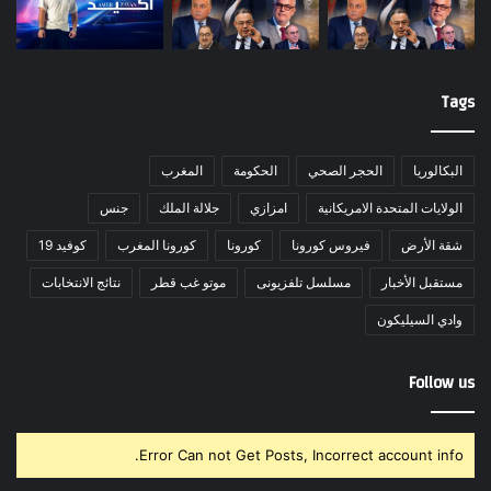
Tags
البكالوريا
الحجر الصحي
الحكومة
المغرب
الولايات المتحدة الامريكانية
امزازي
جلالة الملك
جنس
شقة الأرض
فيروس كورونا
كورونا
كورونا المغرب
كوفيد 19
مستقبل الأخبار
مسلسل تلفزيونى
موتو غب قطر
نتائج الانتخابات
وادي السيليكون
Follow us
Error Can not Get Posts, Incorrect account info.