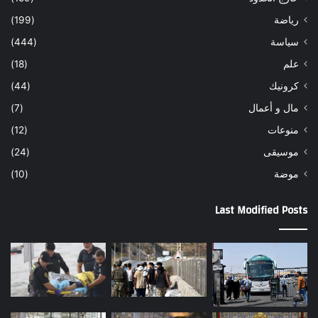
رياضة
(199)
سياسة
(444)
علم
(18)
كرونيك
(44)
مال و أعمال
(7)
منوعات
(12)
موسيقى
(24)
موضة
(10)
Last Modified Posts