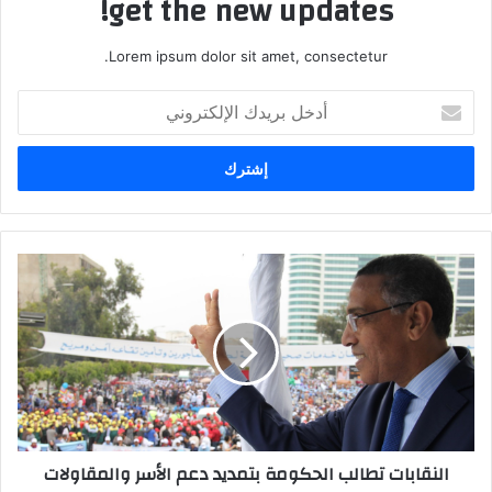
get the new updates!
Lorem ipsum dolor sit amet, consectetur.
أ
د
خ
ل
ب
ر
ي
د
ا
ك
ل
ا
ن
ل
ق
إ
ا
ل
ب
ك
ا
ت
ت
ر
ت
النقابات تطالب الحكومة بتمديد دعم الأسر والمقاولات
و
ط