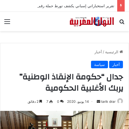
تقرير استخباراتي إسباني يكشف تورط حملة رقمية جزائرية في أحداث سبتة
بحث عن
الق
الرئيسية
/
أخبار
أخبار
سياسة
جدال “حكومة الإنقاذ الوطنية”
يربك الأغلبية الحكومية
tarik drar
أ
14 يونيو، 2020
0
7
2 دقائق
ر
س
ل