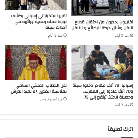
س
0
ر
1
تقرير استخباراتي إسباني يكشف
و
ح
تورط حملة رقمية جزائرية في
نقابيون يحذرون من احتقان قطاع
ا
ا
أحداث سبتة
النقل وشلل حركة البضائع و التنقل
ل
ل
منذ 3 أيام
منذ 3 أيام
م
ة
ق
م
ا
ؤ
و
ك
ل
د
ا
ة
ت
ج
د
إسبانيا: 72 ألف مهاجر دخلوا سبتة
نص الخطاب الملكي السامي
ي
و70 ألفًا عادوا إلى المغرب..
بمناسبة الذكرى 27 لعيد العرش
وحصيلة الجثث ترتفع إلى 75
د
منذ أسبوع واحد
ة
منذ 3 أيام
ب
ا
ل
اترك تعليقاً
م
غ