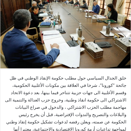
ب
ر
ي
د
ا
إ
ل
ك
ت
ر
و
ن
خلق الجدال السياسي حول مطلب حكومة الإنقاذ الوطني في ظل
ي
جائحة “كورونا”، شرخا في العلاقة بين مكونات الأغلبية الحكومية،
ا
وقسم الأغلبية الى جهات حزبية تتناحر فيما بينها، بعد دعوة الاتحاد
الاشتراكي الى حكومة انقاذ وطنية، وخروج حزب العدالة والتنمية الى
مهاجمة مطلب الحزب الاشتراكي ، والدخول في صراع البيانات
والبلاغات والتصريح والندوات الإفتراضية، قبل أن يخرج رئيس
الحكومة عن صمته، ويعلن رفضه لدعوات تشكيل حكومة إنقاذ وطني
لمواجهة تداعيات أزمة كورونا الاقتصادية والاجتماعية، معتبرا أنها