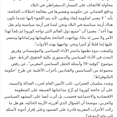
محاولة للالتفاف على المسار الديمقراطي في البلاد.
ودافع العثماني عن حكومته وتقصيرها في معالجة اختلالات الجائحة،
بأنه ” لا معنى لحكومة إنقاذ وطني، لأنه يتم اللجوء إليها عندما تكون
هناك أزمة سياسية في البلاد ونحن لسنا في أزمة سياسية ولم يقل
بهذا أحد”، معتبرا أن “جميع دول العالم التي تواجه كورونا لم تلجأ لهذا
الأمر ولا مبرر له بتاتا، وواجهت الجائحة بحكوماتها وبرلماناتها وتنتصر
عليها إما قليلا أو كثيرا ونحن نواجهها بهذه الأدوات”.
وكشفت ندوة نظمها ماستر الأداء السياسي والمؤسساتي وفريق
البحث في الأداء السياسي والدستوري بكلية الحقوق الرباط، حول
موضوع “كوفيد-19 وأسئلة الحقل السياسي المغربي”، عن رفض
مجموعة من السياسيين والقياديين بأحزاب الأغلبية عن طرح “حكومة
التكنوقراط”.
وشدد سلميان العمراني، نائب الأمين العام لحزب العدالة والتنمية،
على أن جائحة كورونا لم تُرْخ بتداعياتها العميقة على المنظومة
الاقتصادية والاجتماعية فحسب، بل أثرت أيضا على المشهد السياسي
والحزبي، موضحا أن السؤال الذي أفرزته الأزمة الحالية، هو هل ما
زالت الأحزاب المغربية قادرة على الصمود وعلى إفراز أجوبة لأسئلةِ
المرحلة المقبلة؟