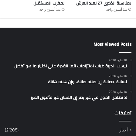
بمناسبة الذكرى 27 لعيد العرش
لمغرب المستقبل
منذ أسبوع واحد
منذ أسبوع واحد
Most Viewed Posts
16 مايو، 2026
ليست الحرية غياب الالتزامات انما القدرة على اختيار ما هو أفضل
16 مايو، 2026
لسانك حصانك إن صنته صانك، وإن هنته هانك
16 مايو، 2026
لا تطلقن القول في غير بصر إن اللسان غير مأمون الضرر
تصنيفات
أخبار
(2٬205)