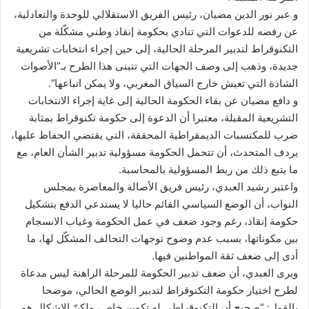
و عبر نور الدين مضيان، رئيس الفريق الاستقلالي للوحدة والتعادلية،
عن رفضه للدعوات التي تنادي بحكومة إنقاذ وطني مشكّلة من
التكنوقراط لتدبير المرحلة الحالية، إلى حين إجراء انتخابات تشريعية
جديدة، وذهب إلى وصف الجهات التي تتبنى هذا الطرح بـ”الأصوات
الشاذة التي تعيش خارج السياق المغربي، ولا يمكن اتباعها”.
و دافع مضيان عن بقاء الحكومة الحالية إلى غاية إجراء الانتخابات
التشريعية المقبلة، معتبرا أن الدعوة إلى حكومة تكنوقراط بمثابة
ضرب للمكتسبات الديمقراطية المحققة، التي يقتضي الحفاظ عليها،
يردف المتحدث، أن تتحمل الحكومة مسؤولية تدبير الشأن العام، مع
ما يتبع ذلك من ربط المسؤولية بالمحاسبة.
واعتبر رشيد العبدي، رئيس فريق الأصالة والمعاصرة بمجلس
النواب، أن الوضع السياسي القائم حاليا لا يستدعي الدفع بتشكيل
حكومة إنقاذ، رغم وجود ضعف في عمل الحكومة وغياب الانسجام
بين مكوناتها، بسبب عدم وضوح توجهات التحالف المشكّل لها، ما
أدى إلى ضعف ثقة المواطنين فيها.
ويرى العبدي، أن ضعف تدبير الحكومة للمرحلة الراهنة ليس مدعاة
لطرح اختيار حكومة التكنوقراط لتدبير الوضع الحالي، موضحا
بالقول: “صحيح أن التكنوقراطي له تكوين خاص، ولكنّ الإشكال هو