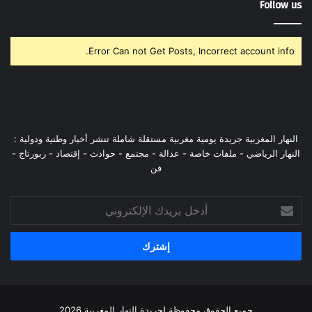
Follow us
Error Can not Get Posts, Incorrect account info.
النهار المغربية جريدة يومية مغربية مستقلة شاملة تنشر أخبار وطنية ودولية :
النهار الرياضي - ملفات خاصة - عدالة - مجتمع - حوادث - إقتصاد - ربورتاج -
فن
أدخل
بريدك
الإلكتروني
جميع الحقوق محفوظة لجريدة النهار المغربية 2026