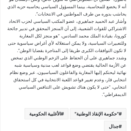
أنه لا يخضع للمحاسبة، بينما المسؤول السياسي يحاسبه حزبه الذي
يحاسَب بدوره من طرف المواطنين في الانتخابات”.
وأشار عبد الحميد جماهيري، عضو المكتب السياسي لحزب الاتحاد
الاشتراكي للقوات الشعبية، إلى أن المنجز المحقق في تدبير جائحة
كورونا، بقيادة الملك محمد السادس، “هو منجز لكل المغاربة
وللتعبيرات السياسية، ولا يمكن استغلاله لأي أغراض سياسوية حتى
لا تكون التوافقات الكبرى طريقا إلى المتاجرة بقضايا الوطن”.
وشدد جماهيري على أن الحفاظ على الزخم الوطني الذي تمخض
عن الأزمة الحالية يقتضي وضع قواعد لعب مدنية وسياسية شبه
نهائية ليحتكم إليها المغاربة والفاعلون السياسيون، عبر وضع نظام
انتخابي قار، وعدم تغيير قواعد اللعبة الانتخابية في كل استحقاق
انتخابي، “حتى لا يكون هناك تشويش على التنافس السياسي
الديمقراطي”.
"حكومة الإنقاذ الوطنية"
الأغلبية الحكومية
جدال