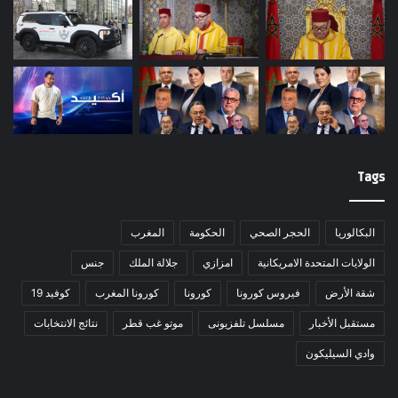
Tags
البكالوريا
الحجر الصحي
الحكومة
المغرب
الولايات المتحدة الامريكانية
امزازي
جلالة الملك
جنس
شقة الأرض
فيروس كورونا
كورونا
كورونا المغرب
كوفيد 19
مستقبل الأخبار
مسلسل تلفزيونى
موتو غب قطر
نتائج الانتخابات
وادي السيليكون