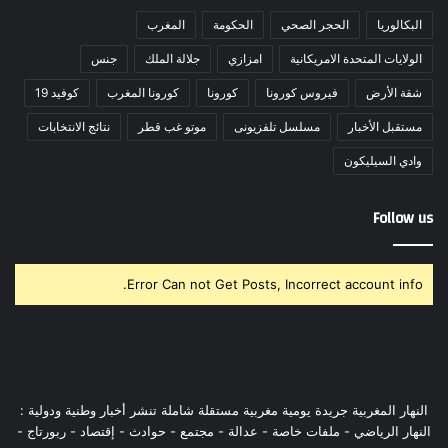
البكالوريا
الحجر الصحي
الحكومة
المغرب
الولايات المتحدة الامريكانية
امزازي
جلالة الملك
جنس
شقة الأرض
فيروس كورونا
كورونا
كورونا المغرب
كوفيد 19
مستقبل الأخبار
مسلسل تلفزيونى
موتو غب قطر
نتائج الانتخابات
وادي السيليكون
Follow us
Error Can not Get Posts, Incorrect account info.
النهار المغربية جريدة يومية مغربية مستقلة شاملة تنشر أخبار وطنية ودولية :
النهار الرياضي - ملفات خاصة - عدالة - مجتمع - حوادث - إقتصاد - ربورتاج -