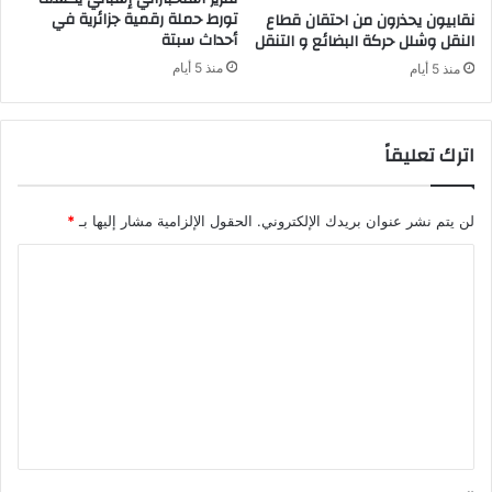
ة
ت
تورط حملة رقمية جزائرية في
نقابيون يحذرون من احتقان قطاع
ا
أحداث سبتة
ش
النقل وشلل حركة البضائع و التنقل
ل
ف
منذ 5 أيام
منذ 5 أيام
ش
ى
ف
ه
اترك تعليقاً
ي
ة
ا
ل
لن يتم نشر عنوان بريدك الإلكتروني.
الحقول الإلزامية مشار إليها بـ
*
م
ا
و
ج
ل
ه
ت
ة
إ
ع
ل
ل
ى
ي
ر
ئ
ق
ي
*