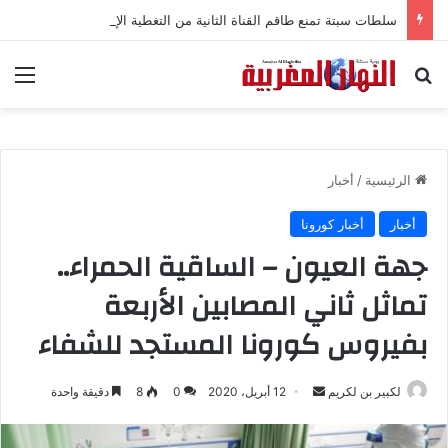
سلطات سبتة تمنع طاقم القناة الثانية من التغطية الإعلامية
بحث عن
الق
الرئيسية
/
أخبار
أخبار
أخبار كورونا
جهة العيون – الساقية الحمراء..
تماثل ثاني المصابين الأربعة
بفيروس كورونا المستجد للشفاء
لكبير بن لكريم
أ
12 أبريل، 2020
0
8
دقيقة واحدة
ر
س