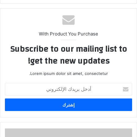
With Product You Purchase
Subscribe to our mailing list to
get the new updates!
Lorem ipsum dolor sit amet, consectetur.
أ
د
خ
ل
ب
ر
ي
د
م