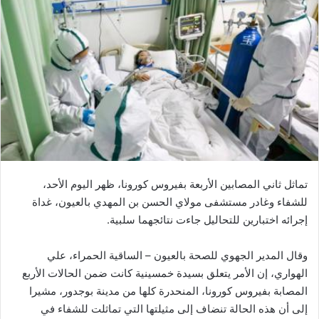
ل
ب
ر
ي
د
ا
إ
ل
ك
ت
ر
تماثل ثاني المصابين الأربعة بفيروس كورونا، ظهر اليوم الأحد،
و
للشفاء وغادر مستشفى مولاي الحسن بن المهدي بالعيون، غداة
ن
إجرائه اختبارين للتحاليل جاءت نتائجهما سلبية.
ي
ا
وقال المدير الجهوي للصحة بالعيون – الساقية الحمراء، علي
الهواري، إن الأمر يتعلق بسيدة خمسينية كانت ضمن الحالات الأربع
المصابة بفيروس كورونا، المنحدرة كلها من مدينة بوجدور، مشيرا
إلى أن هذه الحالة تنضاف إلى مثيلتها التي تماثلت للشفاء في