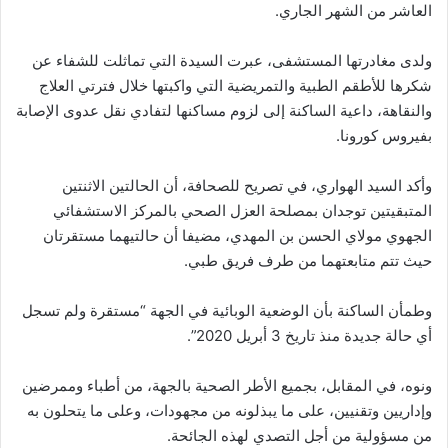
العاشر من الشهر الجاري.
ولدى مغادرتها المستشفى، عبرت السيدة التي تماثلت للشفاء عن
شكرها للأطقم الطبية والتمريضية التي واكبتها خلال فترتي العلاج
والنقاهة، داعية الساكنة إلى لزوم مساكنها لتفادي نقل عدوى الإصابة
بفيروس كورونا.
وأكد السيد الهواري، في تصريح للصحافة، أن الحالتين الاثنتين
المتبقيتين توجدان بمصلحة العزل الصحي بالمركز الاستشفائي
الجهوي مولاي الحسن بن المهدي، مضيفا أن حالتيهما مستقرتان
حيث تتم متابعتهما من طرف فريق طبي.
وطمأن الساكنة بأن الوضعية الوبائية في الجهة “مستقرة ولم تسجل
أي حالة جديدة منذ تاريخ 3 أبريل 2020”.
ونوه، في المقابل، بجميع الأطر الصحية بالجهة، من أطباء وممرضين
وإداريين وتقنيين، على ما يبذلونه من مجهودات، وعلى ما يتحلون به
من مسؤولية من أجل التصدي لهذه الجائحة.