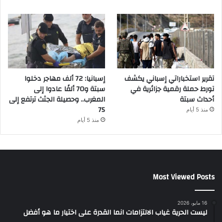
تقرير استخباراتي إسباني يكشف
إسبانيا: 72 ألف مهاجر دخلوا
تورط حملة رقمية جزائرية في
سبتة و70 ألفًا عادوا إلى
أحداث سبتة
المغرب.. وحصيلة الجثث ترتفع إلى
75
منذ 5 أيام
منذ 5 أيام
Most Viewed Posts
16 مايو، 2026
ليست الحرية غياب الالتزامات انما القدرة على اختيار ما هو أفضل