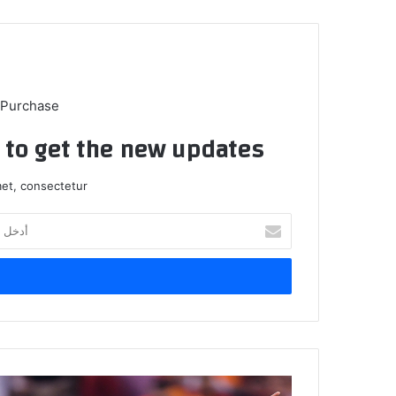
 Purchase
t to get the new updates!
et, consectetur.
أ
د
خ
ل
ب
ر
ي
د
ك
ب
ا