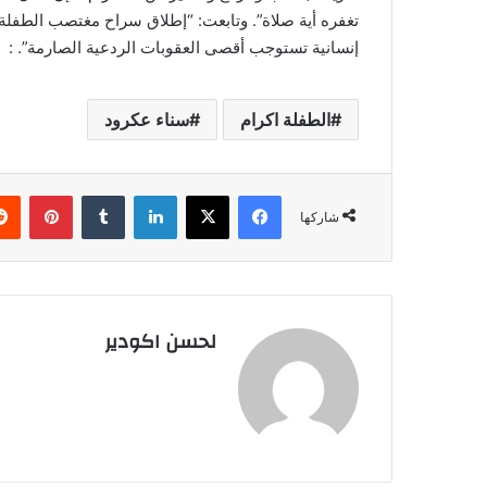
تغفره أية صلاة”. وتابعت: “إطلاق سراح مغتصب الطفلة
إنسانية تستوجب أقصى العقوبات الردعية الصارمة”. :
الطفلة اكرام
سناء عكرود
فيسبوك
‫X
لينكدإن
‏Tumblr
بينتيريست
شاركها
لحسن اكودير