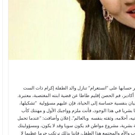
 حسابها على “انستغرام” تنازل والد الطفلة إكرام ذات الست
لغ حوالي 40 عاما بدوار إيمي أكادير، فم الحصن إقليم طاطا عن قضية ابنته المغتصبة، معتبرة.
 كيان بنفسية حساسة إلى الحياة، فإن عليهم مسؤولية “تشكيلها،
ئنا بشريا في هذا الوجود، فأنت ملزم وواجبك الأول و مهنتك كأب
ه، أحلامه، وثقته بنفسه وبالعالم”. إعلان وأضافت: “عندما تحمل
 بشرية، مشروع مواطن قد يكون سويا وقد لا يكون، ومسؤوليتك
ب والأم والمجتمع هذا الطفل، فإننا بذلك نرتكب جرما عظيما لا