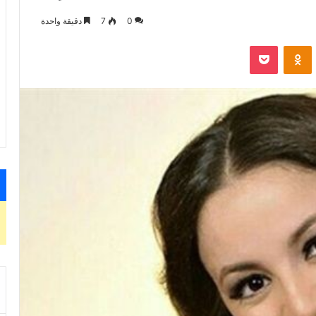
0
7
دقيقة واحدة
VKontak
Odnoklassniki
‫Pocket