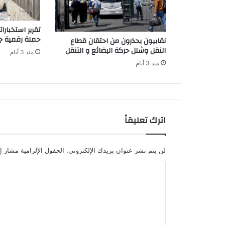
ل
ا
ي
تقرير استخبار
ي
حملة رقمية جز
نقابيون يحذرون من احتقان قطاع
ن
النقل وشلل حركة البضائع و التنقل
منذ 3 أيام
ي
منذ 3 أيام
و
ر
و
أ
ج
ر
اترك تعليقاً
ا
س
ن
لن يتم نشر عنوان بريدك الإلكتروني.
الحقول الإلزامية مشار إل
و
ا
ي
ا
ل
ل
ت
ل
ع
ع
ب