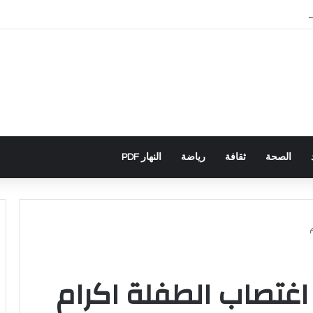
اني يكشف تورط حملة رقمية جزائرية في أحداث سبتة
الصحة
ثقافة
رياضة
النهار PDF
اغتصاب الطفلة اكرام