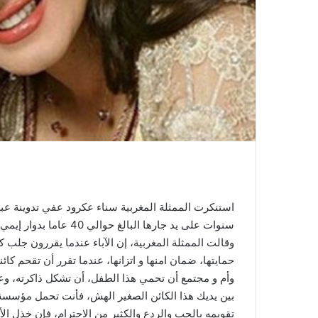
استنكرت الممثلة المغربية سناء عكرود عفي تدوينة عبر
سنوات على يد جارها البا
وقالت الممثلة المغربية، إن الآباء عندما يقررون جلب
حمايتها، ضمان امنها و اتزانها، عندما تقرر أن تقحم كا
وأم و مجتمع أن تحمي هذا الطفل، أن تشكل ذاكرته، وعي
بين يديك هذا الكائن الصغير الهش، فأنت تحمل مؤسسة
تقويمه بالحب والردع والكثير من الاحترام، فإن خذل الأ