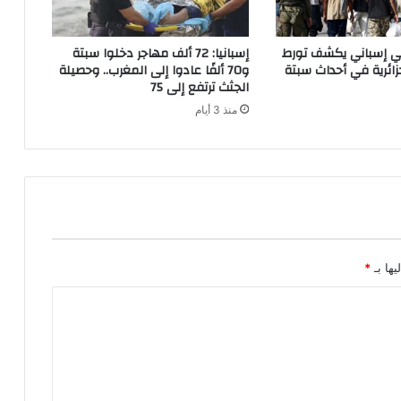
اتي إسباني يكشف تورط
إسبانيا: 72 ألف مهاجر دخلوا سبتة
ائرية في أحداث سبتة
و70 ألفًا عادوا إلى المغرب.. وحصيلة
الجثث ترتفع إلى 75
منذ 3 أيام
يها بـ
*