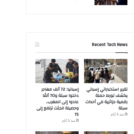
Recent Tech News
تقرير استخباراتي إسباني
إسبانيا: 72 ألف مهاجر
يكشف تورط حملة
دخلوا سبتة و70 ألفًا
رقمية جزائرية في أحداث
عادوا إلى المغرب..
سبتة
وحصيلة الجثث ترتفع إلى
75
منذ 3 أيام
منذ 3 أيام