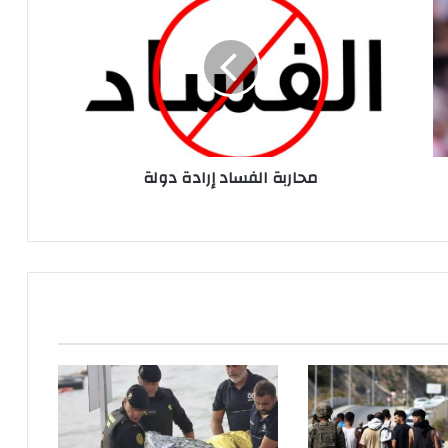
ح
ا
ر
ب
ة
ا
ل
ف
محاربة الفساد إرادة دولة
س
ا
د
إ
ر
ا
د
ة
د
و
ل
ة