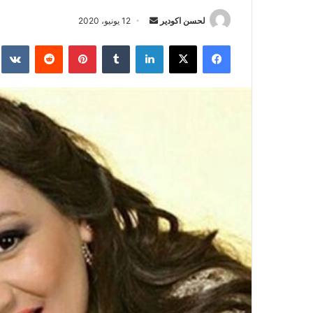
لحسن اكودير
أ
12 يونيو، 2020
ر
فيسبوك
‫X
لينكدإن
‏Tumblr
بينتيريست
‏Reddit
‏te
س
ل
ب
ر
ي
د
ا
إ
ل
ك
ت
ر
و
ن
ي
ا