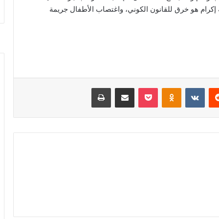
 إكرام هو خرق للقانون الكوني، واغتصاب الأطفال جريمة
‏Reddit
‏VKontakte
Odnoklassniki
‫Pocket
مشاركة عبر البريد
طباعة