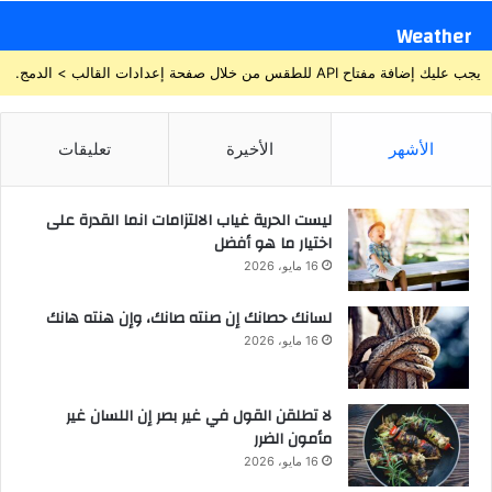
Weather
يجب عليك إضافة مفتاح API للطقس من خلال صفحة إعدادات القالب > الدمج.
الأشهر
الأخيرة
تعليقات
ليست الحرية غياب الالتزامات انما القدرة على
اختيار ما هو أفضل
16 مايو، 2026
لسانك حصانك إن صنته صانك، وإن هنته هانك
16 مايو، 2026
لا تطلقن القول في غير بصر إن اللسان غير
مأمون الضرر
16 مايو، 2026