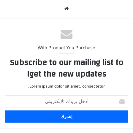
موق
ع
الوي
ب
With Product You Purchase
Subscribe to our mailing list to
get the new updates!
Lorem ipsum dolor sit amet, consectetur.
أ
د
خ
ل
ب
ر