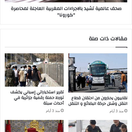
ء
ة
صحف عالمية تشيد بالاجراءات المغربية العاجلة لمحاصرة
ا
ت
"كورونا"
ت
ش
ا
ي
ل
د
م
ب
مقالات ذات صلة
غ
ا
ر
ل
ب
ا
ي
ج
ة
ر
ا
ا
ل
ء
ع
ا
ا
ت
تقرير استخباراتي إسباني يكشف
ج
ا
تورط حملة رقمية جزائرية في
نقابيون يحذرون من احتقان قطاع
ل
ل
أحداث سبتة
النقل وشلل حركة البضائع و التنقل
ة
م
منذ 3 أيام
منذ 3 أيام
ل
غ
م
ر
ح
ب
ا
ي