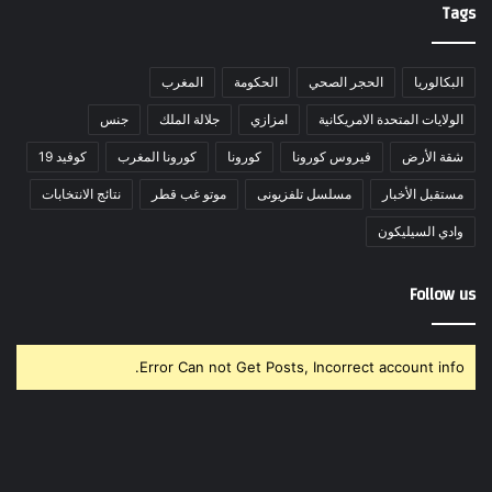
Tags
البكالوريا
الحجر الصحي
الحكومة
المغرب
الولايات المتحدة الامريكانية
امزازي
جلالة الملك
جنس
شقة الأرض
فيروس كورونا
كورونا
كورونا المغرب
كوفيد 19
مستقبل الأخبار
مسلسل تلفزيونى
موتو غب قطر
نتائج الانتخابات
وادي السيليكون
Follow us
Error Can not Get Posts, Incorrect account info.