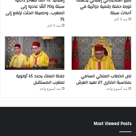
تقرير استخباراتي إسباني يكشف
إسبانيا: 72 ألف مهاجر دخلوا
تورط حملة رقمية جزائرية في
سبتة و70 ألفًا عادوا إلى
أحداث سبتة
المغرب.. وحصيلة الجثث ترتفع إلى
75
منذ 3 أيام
منذ 3 أيام
نص الخطاب الملكي السامي
جلالة الملك يحدد 15 أولوية
بمناسبة الذكرى 27 لعيد العرش
لمغرب المستقبل
منذ أسبوع واحد
منذ أسبوع واحد
Most Viewed Posts