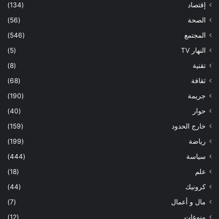
إقتصاد
(134)
الصحة
(56)
المجتمع
(546)
النهار TV
(5)
تقنية
(8)
ثقافة
(68)
جريمة
(190)
حوار
(40)
خارج الحدود
(159)
رياضة
(199)
سياسة
(444)
علم
(18)
كرونيك
(44)
مال و أعمال
(7)
منوعات
(12)