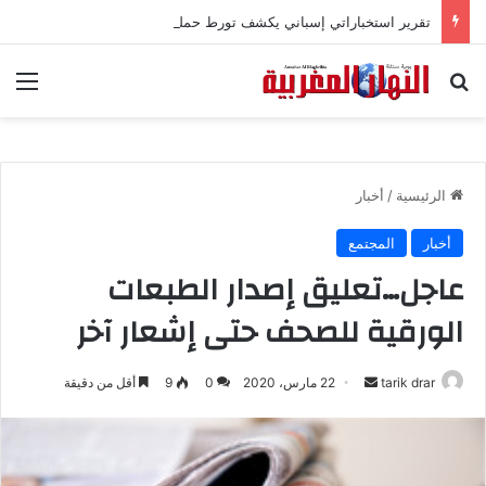
تقرير استخباراتي إسباني يكشف تورط حملة رقمية جزائرية في أحداث سبتة
بحث عن
الق
الرئيسية
/
أخبار
أخبار
المجتمع
عاجل…تعليق إصدار الطبعات
الورقية للصحف حتى إشعار آخر
tarik drar
أ
22 مارس، 2020
0
9
أقل من دقيقة
ر
س
ل