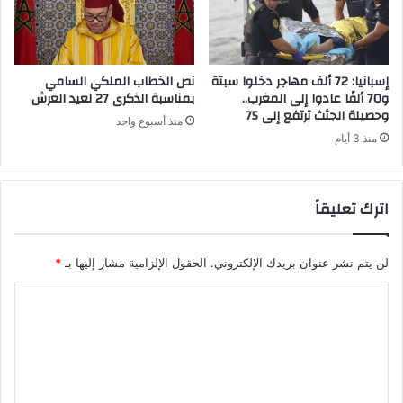
ص
ة
ر
ا
ة
ل
"
ع
إسبانيا: 72 ألف مهاجر دخلوا سبتة
نص الخطاب الملكي السامي
ك
ا
و70 ألفًا عادوا إلى المغرب..
بمناسبة الذكرى 27 لعيد العرش
و
وحصيلة الجثث ترتفع إلى 75
ج
منذ أسبوع واحد
ر
ل
منذ 3 أيام
و
ة
ن
ل
ا
م
اترك تعليقاً
"
ح
ا
ص
لن يتم نشر عنوان بريدك الإلكتروني.
الحقول الإلزامية مشار إليها بـ
*
ر
ة
ا
"
ك
ل
و
ت
ر
ع
و
ن