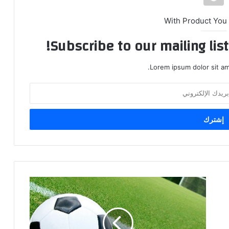
With Product You
Subscribe to our mailing lis
Lorem ipsum dolor sit am
ش
ر
و
ط
ع