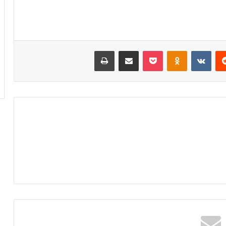
‏Reddit
‏VKontakte
Odnoklassniki
‫Pocket
مشاركة عبر البريد
طباعة