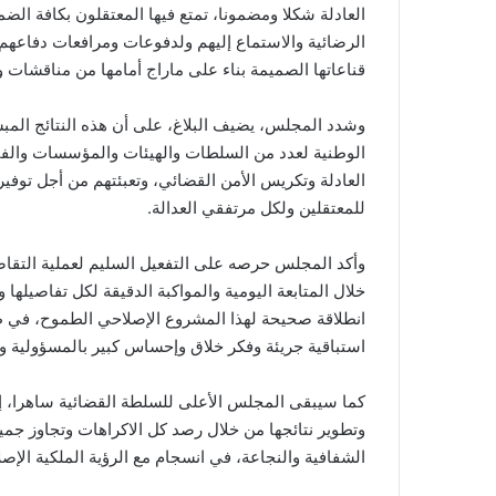
العادلة شكلا ومضمونا، تمتع فيها المعتقلون بكافة الض
الرضائية والاستماع إليهم ولدفوعات ومرافعات دفاعهم
قناعاتها الصميمة بناء على ماراج أمامها من مناقشات و
وشدد المجلس، يضيف البلاغ، على أن هذه النتائج المبش
الوطنية لعدد من السلطات والهيئات والمؤسسات والفا
العادلة وتكريس الأمن القضائي، وتعبئتهم من أجل توفي
للمعتقلين ولكل مرتفقي العدالة.
وأكد المجلس حرصه على التفعيل السليم لعملية التقا
خلال المتابعة اليومية والمواكبة الدقيقة لكل تفاصيلها و
انطلاقة صحيحة لهذا المشروع الإصلاحي الطموح، في ظ
استباقية جريئة وفكر خلاق وإحساس كبير بالمسؤولية وا
كما سيبقى المجلس الأعلى للسلطة القضائية ساهرا، إل
وتطوير نتائجها من خلال رصد كل الاكراهات وتجاوز جميع 
الشفافية والنجاعة، في انسجام مع الرؤية الملكية الإصل