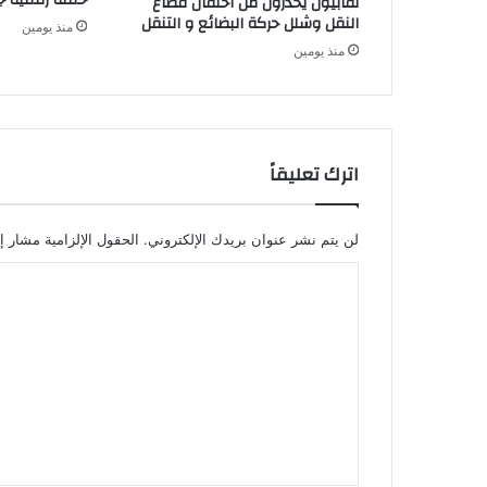
نقابيون يحذرون من احتقان قطاع
ء
النقل وشلل حركة البضائع و التنقل
منذ يومين
منذ يومين
اترك تعليقاً
لن يتم نشر عنوان بريدك الإلكتروني.
الحقول الإلزامية مشار إل
ا
ل
ت
ع
ل
ي
ق