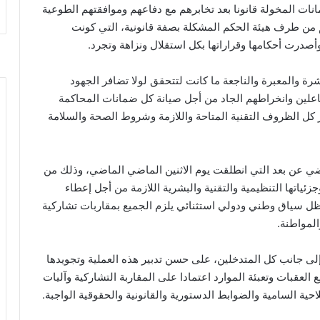
مانات المخولة قانونا بعد تخابرهم مع دفاعهم وموافقتهم الطوعية
 من طرف هيئة الحكم المشكلة بصفة قانونية، التي كونت
أصدرت أحكامها وقراراتها بكل استقلال ونزاهة وتجرد.
رة والمعبرة والناجعة ما كانت لتتحقق لولا تضافر الجهود
علين وانخراطهم الجاد من أجل صيانة كل ضمانات المحاكمة
ر كل الظروف التقنية المتاحة واللازمة وشروط الصحة والسلامة
ضي عن بعد التي انطلقت يوم الاثنين الماضي الماضي، وذلك من
جزئياتها التنظيمية والتقنية والبشرية اللازمة من أجل إعطاء
ل سياق وطني ودولي استثنائي يلزم الجميع بمقاربات تشاركية
لمواطنة.
ى جانب كل المتدخلين، على حسن تدبير هذه العملية وتجويدها
العقبات وتعبئة الموارد اعتمادا على المقاربة التشاركية وآليات
احية السامية والضوابط الدستورية والقانونية والحقوقية الواجبة.