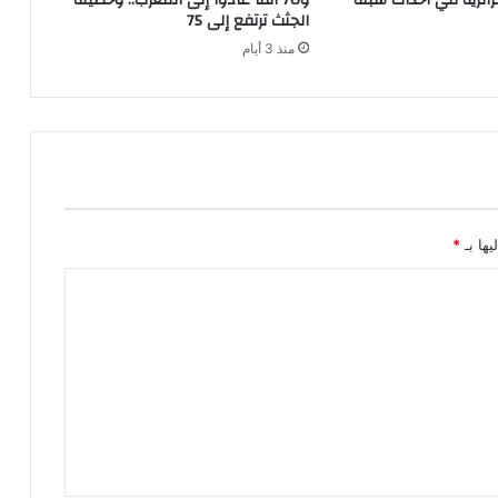
ا
الجثث ترتفع إلى 75
ر
منذ 3 أيام
ه
ا
ب
ع
د
ك
و
ر
و
يها بـ
*
ن
ا