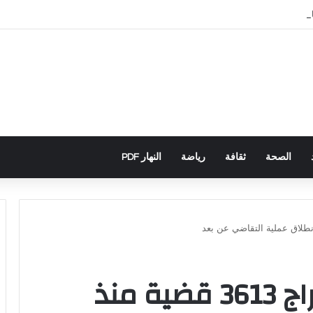
اني يكشف تورط حملة رقمية جزائرية في أحداث سبتة
الصحة
ثقافة
رياضة
النهار PDF
عقد 240 جلسة وإدراج 3613 قضية منذ