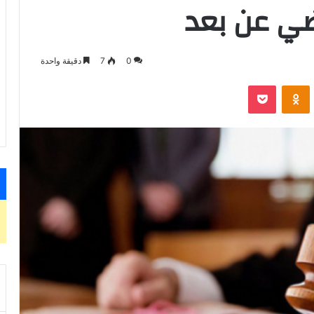
ضي عن بعد
0
7
دقيقة واحدة
VKontak
Odnoklassniki
‫Pocket