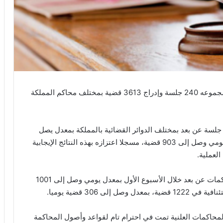
أفاد المجلس الأعلى للسلطة القضائية بأنه تم عقد ما مجموعه 240 جلسة وإدراج 3613 قضية بمختلف محاكم المملكة
أوضح المجلس في بلاغ،، أنه تم عقد ما مجموعه 240 جلسة عن بعد بمختلف الدوائر القضائية بالمملكة بمعدل يصل
إلى 60 جلسة يوميا أدرجت خلالها 3613 قضية بمعدل يومي وصل إلى 903 قضية، مسجلا اعتزازه بهذه النتائج الإيجابية
العملية.
وأضاف البلاغ أن 4005 معتقلا استفادوا من هذه المحاكمات عن بعد خلال الأسبوع الأول بمعدل يومي وصل إلى 1001
ى 306 قضية يوميا.
محاكمات العلنية تمت في احترام تام لقواعد وأصول المحاكمة