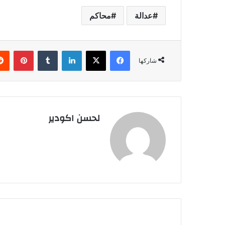
عدالة
محاكم
فيسبوك
‫X
لينكدإن
‏Tumblr
بينتيريست
شاركها
لحسن اكودير