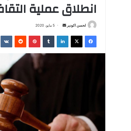
انطلاق عملية التقا
لحسن اكودير
أ
5 مايو، 2020
ر
فيسبوك
‫X
لينكدإن
‏Tumblr
بينتيريست
‏Reddit
‏te
س
ل
ب
ر
ي
د
ا
إ
ل
ك
ت
ر
و
ن